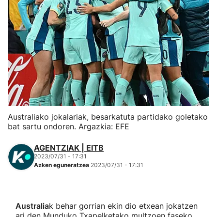
Herri-kirolak
Eskubaloia
Kirolak 360
Atletismoa
Australiako jokalariak, besarkatuta partidako goletako
Mendi-lasterketak
bat sartu ondoren. Argazkia: EFE
Kirol gehiago
AGENTZIAK | EITB
2023/07/31 - 17:31
Azken eguneratzea
2023/07/31 - 17:31
"Helmuga"
Australia
k behar gorrian ekin dio etxean jokatzen
ari den Munduko Txapelketako multzoen faseko