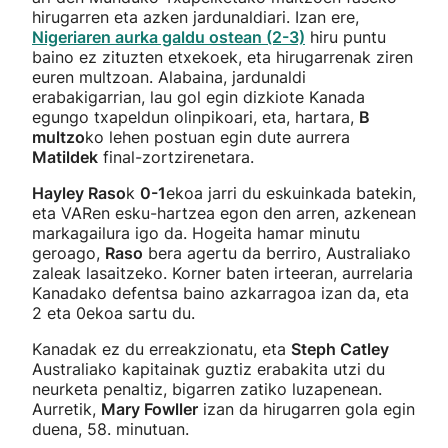
hirugarren eta azken jardunaldiari. Izan ere,
Nigeriaren aurka galdu ostean (2-3)
hiru puntu
baino ez zituzten etxekoek, eta hirugarrenak ziren
euren multzoan. Alabaina, jardunaldi
erabakigarrian, lau gol egin dizkiote Kanada
egungo txapeldun olinpikoari, eta, hartara,
B
multzo
ko lehen postuan egin dute aurrera
Matildek
final-zortzirenetara.
Hayley Raso
k
0-1
ekoa jarri du eskuinkada batekin,
eta VARen esku-hartzea egon den arren, azkenean
markagailura igo da. Hogeita hamar minutu
geroago,
Raso
bera agertu da berriro, Australiako
zaleak lasaitzeko. Korner baten irteeran, aurrelaria
Kanadako defentsa baino azkarragoa izan da, eta
2 eta 0ekoa sartu du.
Kanadak ez du erreakzionatu, eta
Steph Catley
Australiako kapitainak guztiz erabakita utzi du
neurketa penaltiz, bigarren zatiko luzapenean.
Aurretik,
Mary Fowller
izan da hirugarren gola egin
duena, 58. minutuan.