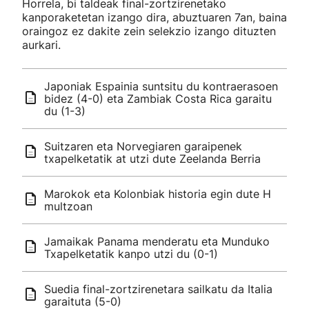
Horrela, bi taldeak final-zortzirenetako
kanporaketetan izango dira, abuztuaren 7an, baina
oraingoz ez dakite zein selekzio izango dituzten
aurkari.
Japoniak Espainia suntsitu du kontraerasoen
bidez (4-0) eta Zambiak Costa Rica garaitu
du (1-3)
Suitzaren eta Norvegiaren garaipenek
txapelketatik at utzi dute Zeelanda Berria
Marokok eta Kolonbiak historia egin dute H
multzoan
Jamaikak Panama menderatu eta Munduko
Txapelketatik kanpo utzi du (0-1)
Suedia final-zortzirenetara sailkatu da Italia
garaituta (5-0)