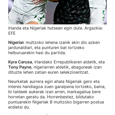
Irlanda eta Nigeriak hutsean egin dute. Argazkia:
EFE
Nigeria
k multzoko lehena izanik ekin dio azken
jardunaldiari, eta punturen bat lortzeko
helburuarekin hasi du partida.
Kyra Carusa
, Irlandako Errepublikaren aldetik, eta
Tony Payne
, nigeriarren aldetik, abaguneak izan
dituzte lehen zatian euren selekzioentzat.
Neurketak aurrera egin ahala Nigeriak gero eta
interes handiagoa zuen garaipena lortzeko, baina,
bi taldeek aukerak izan arren, markagailua bere
horretan geratu da. Horrenbestez, bildutako
puntuarekin Nigeriak B multzoko bigarren postua
erdietsi du.