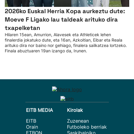
2026ko Euskal Herria Kopa aurkeztu dute:
Moeve F Ligako lau taldeak arituko dira
txapelketan
Hilaren 15ean, Amurrion, Alavesek eta Athleticek lehen
finalerdia jokatuko dute, eta 16an, Azkoitian, Eibar eta Reala
arituko dira nor baino nor gehiago, finalera sailkatzea lortzeko.
Finala abuztuaren 19an izango da, Irunen.
EITB MEDIA
Kirolak
EITB
Zuzenean
Orain
Futboleko berriak
ETBON
Saskibaloiko