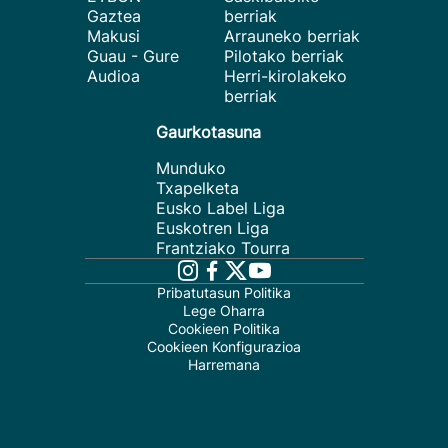
Gaztea
berriak
Makusi
Arrauneko berriak
Guau - Gure
Pilotako berriak
Audioa
Herri-kirolakeko
berriak
Gaurkotasuna
Munduko
Txapelketa
Eusko Label Liga
Euskotren Liga
Frantziako Tourra
Pribatutasun Politika
Lege Oharra
Cookieen Politika
Cookieen Konfigurazioa
Harremana