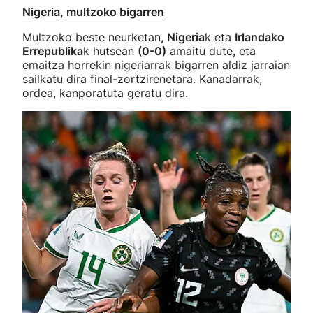
Nigeria, multzoko bigarren
Multzoko beste neurketan
, Nigeria
k eta
Irlandako
Errepublika
k hutsean
(0-0)
amaitu dute, eta
emaitza horrekin nigeriarrak bigarren aldiz jarraian
sailkatu dira final-zortzirenetara. Kanadarrak,
ordea, kanporatuta geratu dira.