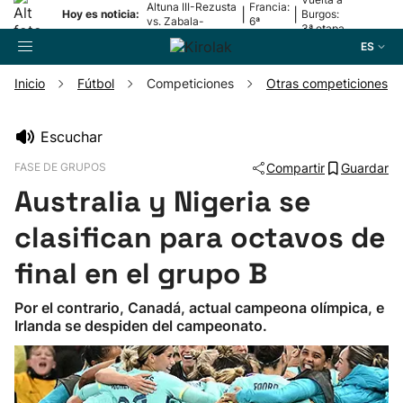
Altuna III-Rezusta
Francia:
|
|
Hoy es noticia:
Burgos:
vs. Zabala-
6ª
3ª etapa
Zabaleta
etapa
ES
Inicio
Fútbol
Competiciones
Otras competiciones
Buscador
Escuchar
FASE DE GRUPOS
Compartir
Guardar
Fútbol
Australia y Nigeria se
Pelota
clasifican para octavos de
final en el grupo B
Remo
Por el contrario, Canadá, actual campeona olímpica, e
Irlanda se despiden del campeonato.
Baloncesto
Ciclismo