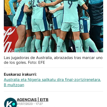
Herri-kirolak
Balonmano
Kirolak 360
Atletismo
Las jugadoras de Australia, abrazadas tras marcar uno
Carreras de montaña
de los goles. Foto: EFE
Más deportes
Euskaraz irakurri:
Australia eta Nigeria sailkatu dira final-zortzirenetara,
B multzoan
"Helmuga"
AGENCIAS | EITB
31/07/2023 - 17:27