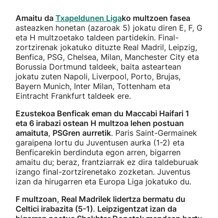
Amaitu da
Txapeldunen Liga
ko multzoen fasea
asteazken honetan (azaroak 5) jokatu diren E, F, G
eta H multzoetako taldeen partidekin. Final-
zortzirenak jokatuko dituzte Real Madril, Leipzig,
Benfica, PSG, Chelsea, Milan, Manchester City eta
Borussia Dortmund taldeek, baita asteartean
jokatu zuten Napoli, Liverpool, Porto, Brujas,
Bayern Munich, Inter Milan, Tottenham eta
Eintracht Frankfurt taldeek ere.
Ezustekoa Benficak eman du Maccabi Haifari 1
eta 6 irabazi ostean H multzoa lehen postuan
amaituta
,
PSGren aurretik
. Paris Saint-Germainek
garaipena lortu du Juventusen aurka (1-2) eta
Benficarekin berdinduta egon arren, bigarren
amaitu du; beraz, frantziarrak ez dira taldeburuak
izango final-zortzirenetako zozketan. Juventus
izan da hirugarren eta Europa Liga jokatuko du.
F multzoan, Real Madrilek lidertza bermatu du
Celtici irabazita (5-1)
.
Leipzigentzat izan da