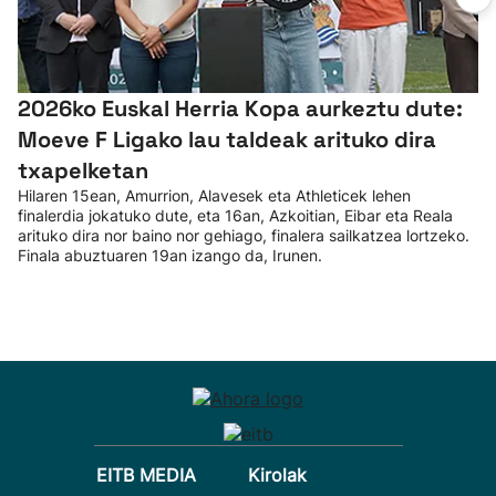
2026ko Euskal Herria Kopa aurkeztu dute:
Moeve F Ligako lau taldeak arituko dira
txapelketan
Hilaren 15ean, Amurrion, Alavesek eta Athleticek lehen
finalerdia jokatuko dute, eta 16an, Azkoitian, Eibar eta Reala
arituko dira nor baino nor gehiago, finalera sailkatzea lortzeko.
Finala abuztuaren 19an izango da, Irunen.
EITB MEDIA
Kirolak