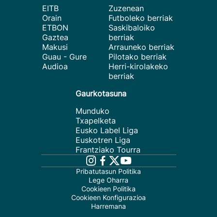
EITB
Zuzenean
Orain
Futboleko berriak
ETBON
Saskibaloiko
Gaztea
berriak
Makusi
Arrauneko berriak
Guau - Gure
Pilotako berriak
Audioa
Herri-kirolakeko
berriak
Gaurkotasuna
Munduko
Txapelketa
Eusko Label Liga
Euskotren Liga
Frantziako Tourra
Pribatutasun Politika
Lege Oharra
Cookieen Politika
Cookieen Konfigurazioa
Harremana