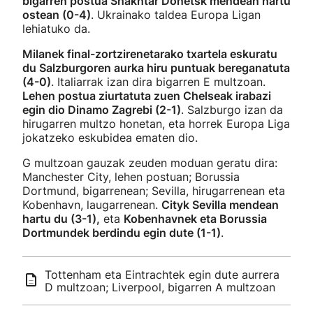
bigarren postua Shakhtar Donetsk mendean hartu
ostean (0-4)
. Ukrainako taldea Europa Ligan
lehiatuko da.
Milanek final-zortzirenetarako txartela eskuratu
du Salzburgoren aurka hiru puntuak bereganatuta
(4-0)
. Italiarrak izan dira bigarren E multzoan.
Lehen postua ziurtatuta zuen Chelseak irabazi
egin dio Dinamo Zagrebi (2-1)
. Salzburgo izan da
hirugarren multzo honetan, eta horrek Europa Liga
jokatzeko eskubidea ematen dio.
G multzoan gauzak zeuden moduan geratu dira:
Manchester City, lehen postuan; Borussia
Dortmund, bigarrenean; Sevilla, hirugarrenean eta
Kobenhavn, laugarrenean.
Cityk Sevilla mendean
hartu du (3-1),
eta
Kobenhavnek eta Borussia
Dortmundek berdindu egin dute (1-1)
.
Tottenham eta Eintrachtek egin dute aurrera
D multzoan; Liverpool, bigarren A multzoan