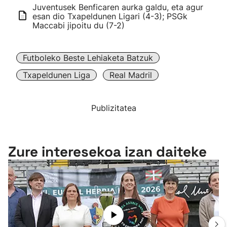
Juventusek Benficaren aurka galdu, eta agur
esan dio Txapeldunen Ligari (4-3); PSGk
Maccabi jipoitu du (7-2)
Futboleko Beste Lehiaketa Batzuk
Txapeldunen Liga
Real Madril
Publizitatea
Zure interesekoa izan daiteke