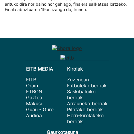
arituko dira nor baino nor gehiago, finalera sailkatzea lortzeko.
Finala abuztuaren 19an izango da, Irunen.
EITB MEDIA
Kirolak
EITB
Zuzenean
Orain
Futboleko berriak
ETBON
Saskibaloiko
Gaztea
berriak
Makusi
Arrauneko berriak
Guau - Gure
Pilotako berriak
Audioa
Herri-kirolakeko
berriak
Gaurkotasuna