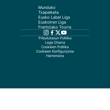
Munduko
Txapelketa
Eusko Label Liga
Euskotren Liga
Frantziako Tourra
Pribatutasun Politika
Lege Oharra
Cookieen Politika
Cookieen Konfigurazioa
Harremana