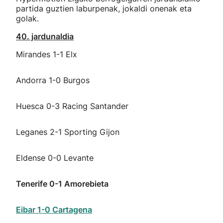
partida guztien laburpenak, jokaldi onenak eta
golak.
40. jardunaldia
Mirandes 1-1 Elx
Andorra 1-0 Burgos
Huesca 0-3 Racing Santander
Leganes 2-1 Sporting Gijon
Eldense 0-0 Levante
Tenerife 0-1 Amorebieta
Eibar 1-0 Cartagena