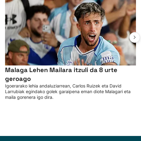
Malaga Lehen Mailara itzuli da 8 urte
geroago
Igoerarako lehia andaluziarrean, Carlos Ruizek eta David
Larrubiak egindako golek garaipena eman diote Malagari eta
maila gorenera igo dira.