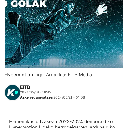
Herri-kirolak
Eskubaloia
Kirolak 360
Atletismoa
Mendi-lasterketak
Hypermotion Liga. Argazkia: EITB Media.
Kirol gehiago
EITB
2024/05/18 - 18:42
Azken eguneratzea
2024/05/21 - 01:08
"Helmuga"
Hemen ikus ditzakezu 2023-2024 denboraldiko
Hypermotion Ligako berrogeigarren jardunaldiko