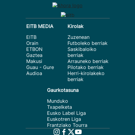
EITB MEDIA
Kirolak
EITB
Zuzenean
Orain
Futboleko berriak
ETBON
Saskibaloiko
Gaztea
berriak
Makusi
Arrauneko berriak
Guau - Gure
Pilotako berriak
Audioa
Herri-kirolakeko
berriak
Gaurkotasuna
Munduko
Txapelketa
Eusko Label Liga
Euskotren Liga
Frantziako Tourra