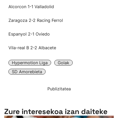
Alcorcon 1-1 Valladolid
Zaragoza 2-2 Racing Ferrol
Espanyol 2-1 Oviedo
Vila-real B 2-2 Albacete
Hypermotion Liga
Golak
SD Amorebieta
Publizitatea
Zure interesekoa izan daiteke