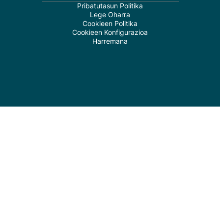
Pribatutasun Politika
Lege Oharra
Cookieen Politika
Cookieen Konfigurazioa
Harremana