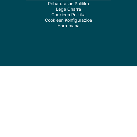
Pribatutasun Politika
Lege Oharra
Cookieen Politika
Cookieen Konfigurazioa
Harremana