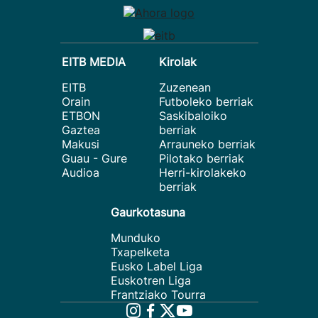
EITB MEDIA
Kirolak
EITB
Zuzenean
Orain
Futboleko berriak
ETBON
Saskibaloiko
Gaztea
berriak
Makusi
Arrauneko berriak
Guau - Gure
Pilotako berriak
Audioa
Herri-kirolakeko
berriak
Gaurkotasuna
Munduko
Txapelketa
Eusko Label Liga
Euskotren Liga
Frantziako Tourra