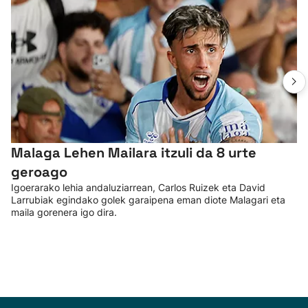
Malaga Lehen Mailara itzuli da 8 urte
geroago
Igoerarako lehia andaluziarrean, Carlos Ruizek eta David
Larrubiak egindako golek garaipena eman diote Malagari eta
maila gorenera igo dira.