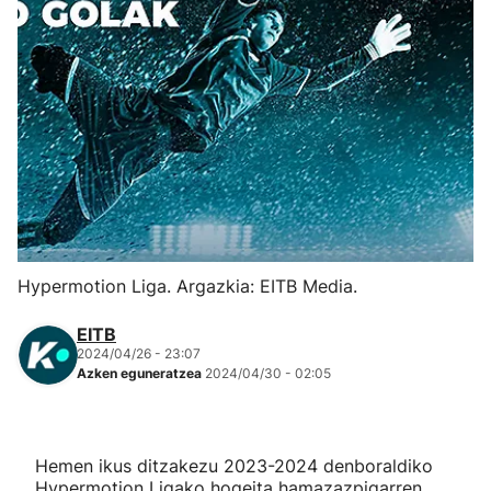
Herri-kirolak
Eskubaloia
Kirolak 360
Atletismoa
Mendi-lasterketak
Hypermotion Liga. Argazkia: EITB Media.
Kirol gehiago
EITB
2024/04/26 - 23:07
Azken eguneratzea
2024/04/30 - 02:05
"Helmuga"
Hemen ikus ditzakezu 2023-2024 denboraldiko
Hypermotion Ligako hogeita hamazazpigarren