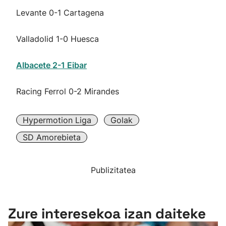
Levante 0-1 Cartagena
Valladolid 1-0 Huesca
Albacete 2-1 Eibar
Racing Ferrol 0-2 Mirandes
Hypermotion Liga
Golak
SD Amorebieta
Publizitatea
Zure interesekoa izan daiteke