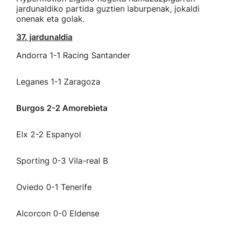
jardunaldiko partida guztien laburpenak, jokaldi
onenak eta golak.
37. jardunaldia
Andorra 1-1 Racing Santander
Leganes 1-1 Zaragoza
Burgos 2-2 Amorebieta
Elx 2-2 Espanyol
Sporting 0-3 Vila-real B
Oviedo 0-1 Tenerife
Alcorcon 0-0 Eldense