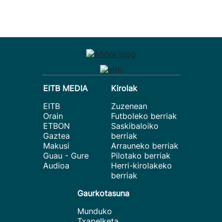
EITB MEDIA
Kirolak
EITB
Zuzenean
Orain
Futboleko berriak
ETBON
Saskibaloiko
Gaztea
berriak
Makusi
Arrauneko berriak
Guau - Gure
Pilotako berriak
Audioa
Herri-kirolakeko
berriak
Gaurkotasuna
Munduko
Txapelketa