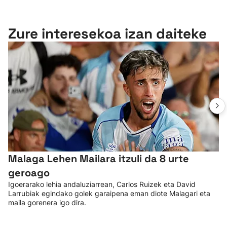
Zure interesekoa izan daiteke
Malaga Lehen Mailara itzuli da 8 urte
geroago
Igoerarako lehia andaluziarrean, Carlos Ruizek eta David
Larrubiak egindako golek garaipena eman diote Malagari eta
maila gorenera igo dira.