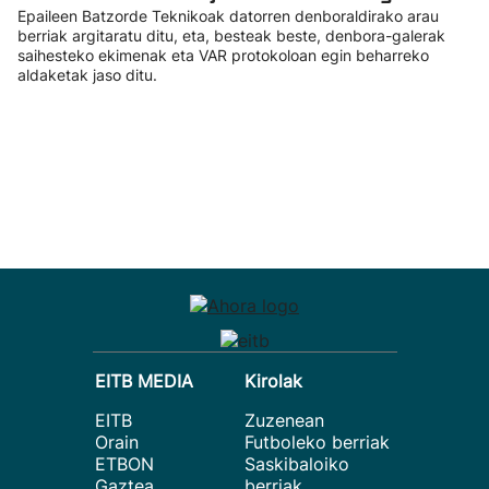
Epaileen Batzorde Teknikoak datorren denboraldirako arau
berriak argitaratu ditu, eta, besteak beste, denbora-galerak
saihesteko ekimenak eta VAR protokoloan egin beharreko
aldaketak jaso ditu.
EITB MEDIA
Kirolak
EITB
Zuzenean
Orain
Futboleko berriak
ETBON
Saskibaloiko
Gaztea
berriak