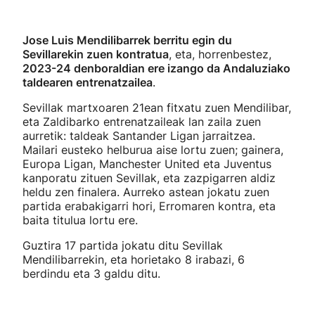
Jose Luis Mendilibarrek berritu egin du
Sevillarekin zuen kontratua
, eta, horrenbestez,
2023-24 denboraldian ere izango da Andaluziako
taldearen entrenatzailea
.
Sevillak martxoaren 21ean fitxatu zuen Mendilibar,
eta Zaldibarko entrenatzaileak lan zaila zuen
aurretik: taldeak Santander Ligan jarraitzea.
Mailari eusteko helburua aise lortu zuen; gainera,
Europa Ligan, Manchester United eta Juventus
kanporatu zituen Sevillak, eta zazpigarren aldiz
heldu zen finalera. Aurreko astean jokatu zuen
partida erabakigarri hori, Erromaren kontra, eta
baita titulua lortu ere.
Guztira 17 partida jokatu ditu Sevillak
Mendilibarrekin, eta horietako 8 irabazi, 6
berdindu eta 3 galdu ditu.