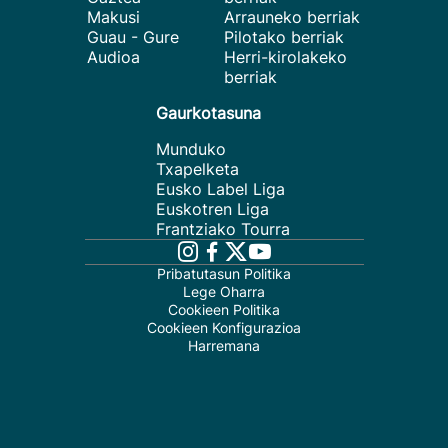
Makusi
Arrauneko berriak
Guau - Gure
Pilotako berriak
Audioa
Herri-kirolakeko
berriak
Gaurkotasuna
Munduko
Txapelketa
Eusko Label Liga
Euskotren Liga
Frantziako Tourra
Pribatutasun Politika
Lege Oharra
Cookieen Politika
Cookieen Konfigurazioa
Harremana