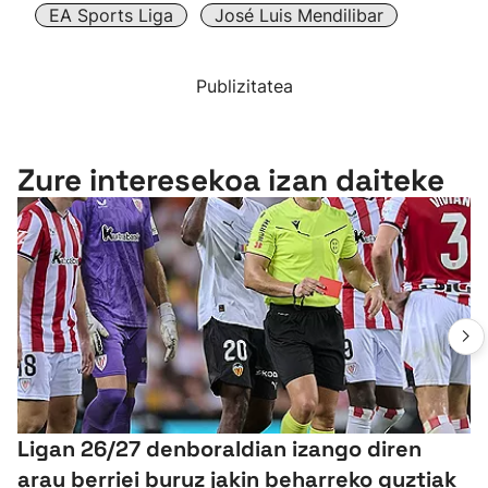
EA Sports Liga
José Luis Mendilibar
Publizitatea
Zure interesekoa izan daiteke
Ligan 26/27 denboraldian izango diren
arau berriei buruz jakin beharreko guztiak