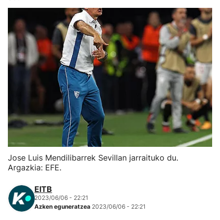
Herri-kirolak
Eskubaloia
Kirolak 360
Atletismoa
Mendi-lasterketak
Kirol gehiago
Jose Luis Mendilibarrek Sevillan jarraituko du.
Argazkia: EFE.
"Helmuga"
EITB
2023/06/06 - 22:21
Azken eguneratzea
2023/06/06 - 22:21