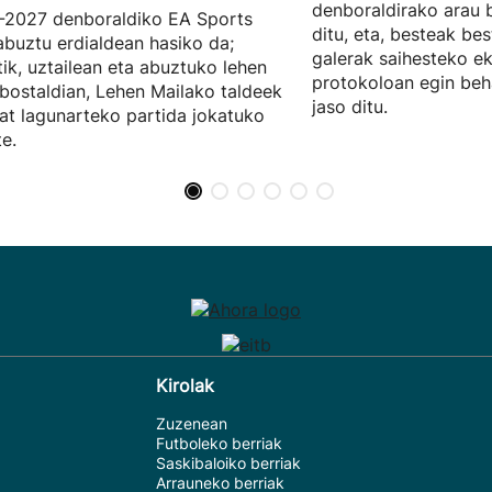
denboraldirako arau b
-2027 denboraldiko EA Sports
ditu, eta, besteak be
abuztu erdialdean hasiko da;
galerak saihesteko e
tik, uztailean eta abuztuko lehen
protokoloan egin beh
ostaldian, Lehen Mailako taldeek
jaso ditu.
at lagunarteko partida jokatuko
te.
Kirolak
Zuzenean
Futboleko berriak
Saskibaloiko berriak
Arrauneko berriak