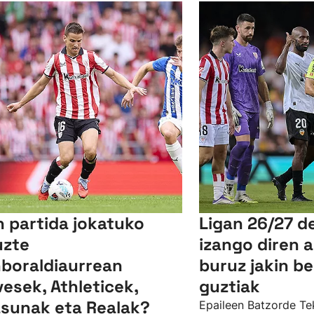
n partida jokatuko
Ligan 26/27 d
uzte
izango diren a
boraldiaurrean
buruz jakin b
vesek, Athleticek,
guztiak
sunak eta Realak?
Epaileen Batzorde Te