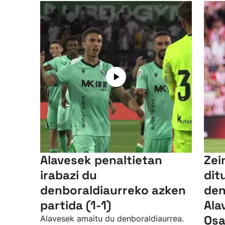
Alavesek penaltietan
Zei
irabazi du
dit
denboraldiaurreko azken
den
partida (1-1)
Ala
Osa
Alavesek amaitu du denboraldiaurrea.