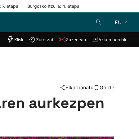
|
: 7. etapa
Burgosko Itzulia: 4. etapa
EU
"Helmuga"
Klisk
Zuretzat
Zuzenean
Azken berriak
Klisk
Zuzenean
o
Zuretzat
Azken berria
Elkarbanatu
Gorde
daren aurkezpen