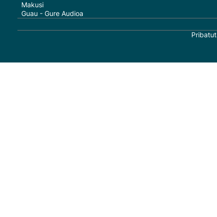
Makusi
Guau - Gure Audioa
Pribatut