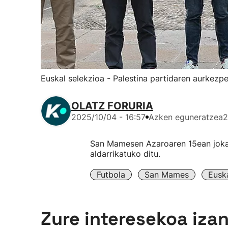
Euskal selekzioa - Palestina partidaren aurkezpe
OLATZ FORURIA
2025/10/04 - 16:57
Azken eguneratzea
2
San Mamesen Azaroaren 15ean joka
aldarrikatuko ditu.
Futbola
San Mames
Eusk
Zure interesekoa iza