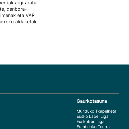
erriak argitaratu
ste, denbora-
kimenak eta VAR
arreko aldaketak
Gaurkotasuna
Munduko Txapelketa
Eusko Label Liga
Euskotren Liga
Frantziako Tourra