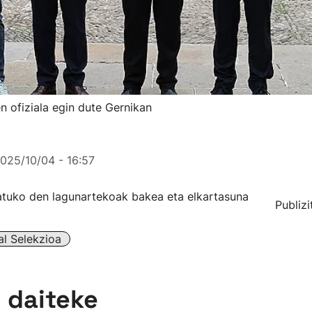
n ofiziala egin dute Gernikan
025/10/04 - 16:57
tuko den lagunartekoak bakea eta elkartasuna
Publizi
al Selekzioa
n daiteke