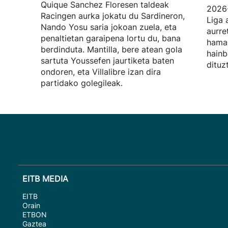
Quique Sanchez Floresen taldeak
2026
Racingen aurka jokatu du Sardineron,
Liga 
Nando Yosu saria jokoan zuela, eta
aurre
penaltietan garaipena lortu du, bana
hamab
berdinduta. Mantilla, bere atean gola
hainb
sartuta Youssefen jaurtiketa baten
dituz
ondoren, eta Villalibre izan dira
partidako golegileak.
EITB MEDIA
EITB
Orain
ETBON
Gaztea