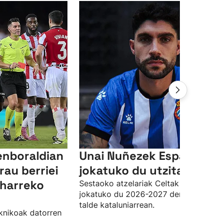
enboraldian
Unai Nuñezek Espanyole
rau berriei
jokatuko du utzita
eharreko
Sestaoko atzelariak Celtak utzita
jokatuko du 2026-2027 denboraldia
talde kataluniarrean.
knikoak datorren