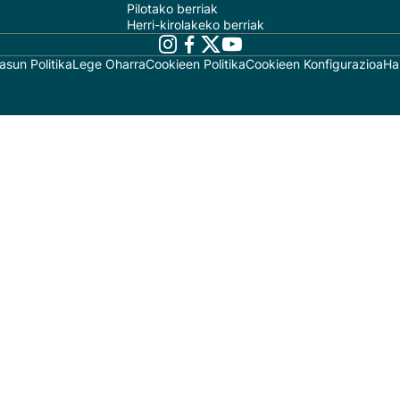
Pilotako berriak
Herri-kirolakeko berriak
asun Politika
Lege Oharra
Cookieen Politika
Cookieen Konfigurazioa
Ha