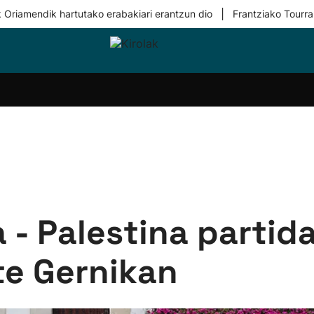
|
 Oriamendik hartutako erabakiari erantzun dio
Frantziako Tourra
i-
Eskubaloia
Kirolak
Atletismoa
Mendi-
Kirol
lak
360
lasterketak
gehiag
Taldeak
olaritza
Lehiaketak
Zuzenean
i-
Kirol-
tzea
bideoak
l Herri
tira
a - Palestina parti
ute Gernikan