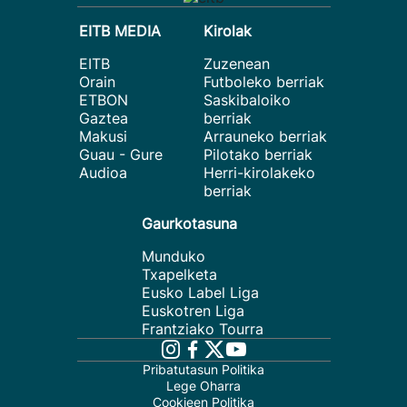
EITB MEDIA
Kirolak
EITB
Zuzenean
Orain
Futboleko berriak
ETBON
Saskibaloiko
Gaztea
berriak
Makusi
Arrauneko berriak
Guau - Gure
Pilotako berriak
Audioa
Herri-kirolakeko
berriak
Gaurkotasuna
Munduko
Txapelketa
Eusko Label Liga
Euskotren Liga
Frantziako Tourra
Pribatutasun Politika
Lege Oharra
Cookieen Politika