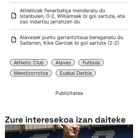
Athleticek Fenerbahçe menderatu du
Istanbulen, 0-2, Williamsek bi gol sartuta, eta
oso indartsu jarraitzen du
Alavesek puntu garrantzitsua bereganatu du
Sadarren, Kike Garciak bi gol sartuta (2-2)
Athletic Club
Alaves
Futbola
Mendizorrotza
Euskal Derbia
Publizitatea
Zure interesekoa izan daiteke