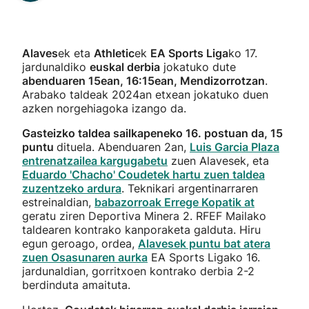
Alaves
ek eta
Athletic
ek
EA Sports Liga
ko 17.
jardunaldiko
euskal derbia
jokatuko dute
abenduaren 15ean, 16:15ean, Mendizorrotzan
.
Arabako taldeak 2024an etxean jokatuko duen
azken norgehiagoka izango da.
Gasteizko taldea sailkapeneko 16. postuan da, 15
puntu
dituela. Abenduaren 2an,
Luis Garcia Plaza
entrenatzailea kargugabetu
zuen Alavesek, eta
Eduardo 'Chacho' Coudetek hartu zuen taldea
zuzentzeko ardura
. Teknikari argentinarraren
estreinaldian,
babazorroak Errege Kopatik at
geratu ziren Deportiva Minera 2. RFEF Mailako
taldearen kontrako kanporaketa galduta. Hiru
egun geroago, ordea,
Alavesek puntu bat atera
zuen Osasunaren aurka
EA Sports Ligako 16.
jardunaldian, gorritxoen kontrako derbia 2-2
berdinduta amaituta.