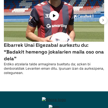
Eibarrek Unai Elgezabal aurkeztu du:
“Badakit hemengo jokalarien maila oso ona
dela”
Erdiko atzelaria talde armaginera bueltatu da; azken bi
denboraldiak Levanten eman ditu. Ipuruan izan da aurkezpena,
ostegunean.