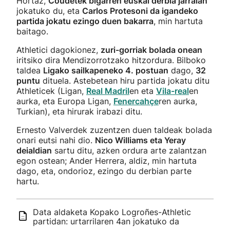
Hortaz,
Coudetek bigarren euskal derbia jarraian
jokatuko du, eta
Carlos Protesoni da igandeko
partida jokatu ezingo duen bakarra
, min hartuta
baitago.
Athletici dagokionez,
zuri-gorriak bolada onean
iritsiko dira Mendizorrotzako hitzordura. Bilboko
taldea
Ligako sailkapeneko 4. postuan
dago,
32
puntu
dituela. Astebetean hiru partida jokatu ditu
Athleticek (Ligan,
Real Madril
en eta
Vila-real
en
aurka, eta Europa Ligan,
Fenercahçe
ren aurka,
Turkian), eta hirurak irabazi ditu.
Ernesto Valverdek zuzentzen duen taldeak bolada
onari eutsi nahi dio.
Nico Williams eta Yeray
deialdian
sartu ditu, azken ordura arte zalantzan
egon ostean; Ander Herrera, aldiz, min hartuta
dago, eta, ondorioz, ezingo du derbian parte
hartu.
Data aldaketa Kopako Logroñes-Athletic
partidan: urtarrilaren 4an jokatuko da