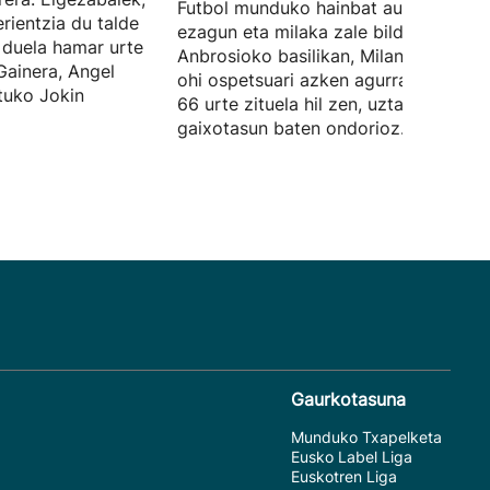
Futbol munduko hainbat aurpegi
rientzia du talde
ezagun eta milaka zale bildu dira San
 duela hamar urte
Anbrosioko basilikan, Milanen kapitai
 Gainera, Angel
ohi ospetsuari azken agurra emateko.
tuko Jokin
66 urte zituela hil zen, uztailaren 31n,
gaixotasun baten ondorioz.
Gaurkotasuna
Munduko Txapelketa
Eusko Label Liga
Euskotren Liga