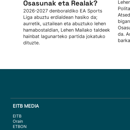
Osasunak eta Realak?
Lehen
Polit
2026-2027 denboraldiko EA Sports
Atsed
Liga abuztu erdialdean hasiko da;
bigar
aurretik, uztailean eta abuztuko lehen
Osasu
hamabostaldian, Lehen Mailako taldeek
da. A
hainbat lagunarteko partida jokatuko
barka
dituzte.
EITB MEDIA
EITB
Orain
ETBON