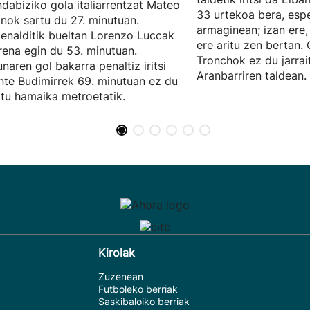
dabiziko gola italiarrentzat Mateo
33 urtekoa bera, espe
anok sartu du 27. minutuan.
armaginean; izan ere,
enalditik bueltan Lorenzo Luccak
ere aritu zen bertan.
rena egin du 53. minutuan.
Tronchok ez du jarrai
naren gol bakarra penaltiz iritsi
Aranbarriren taldean.
nte Budimirrek 69. minutuan ez du
tu hamaika metroetatik.
Kirolak
Zuzenean
Futboleko berriak
Saskibaloiko berriak