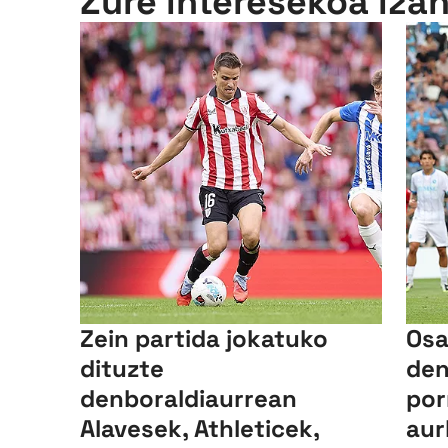
Zure interesekoa iza
Zein partida jokatuko
Os
dituzte
den
denboraldiaurrean
por
Alavesek, Athleticek,
aur