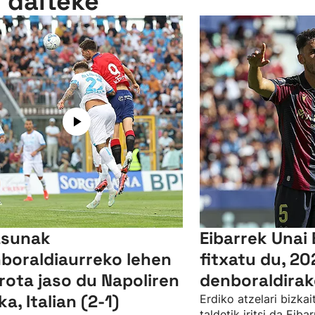
n daiteke
asunak
Eibarrek Unai 
boraldiaurreko lehen
fitxatu du, 2
rota jaso du Napoliren
denboraldira
ka, Italian (2-1)
Erdiko atzelari bizka
taldetik iritsi da Eiba