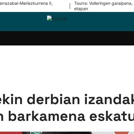
arrazabal-Mariezkurrena II,
Tourra: Volleringen garaipena, 
|
etapan
i-
Eskubaloia
Kirolak
Atletismoa
Mendi-
Kirol
lak
360
lasterketak
gehiag
Taldeak
olaritza
Lehiaketak
Zuzenean
i-
Kirol-
tzea
bideoak
l Herri
tira
ekin derbian izanda
n barkamena eskatuk