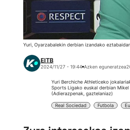
Yuri, Oyarzabalekin derbian izandako eztabaidar
EITB
2024/11/27 - 19:44
Azken eguneratzea
2
Yuri Berchiche Athleticeko jokalar
Sports Ligako euskal derbian Mikel
(Adierazpenak, gaztelaniaz)
Real Sociedad
Futbola
Eu