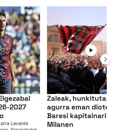
Elgezabal
Zaleak, hunkituta, azken
026-2027
agurra eman diote Fran
ko
Baresi kapitainari,
Milanen
itarra Levante
rrera. Elgezabalek,