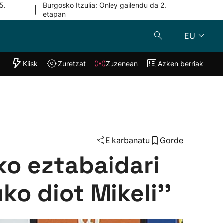
5.
Burgosko Itzulia: Onley gailendu da 2.
|
etapan
EU
"Helmuga"
Klisk
Zuretzat
Zuzenean
Azken berriak
Klisk
Zuzenean
o
Zuretzat
Azken berria
Elkarbanatu
Gorde
ko eztabaidari
o diot Mikeli''