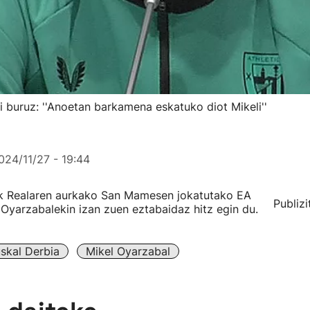
i buruz: ''Anoetan barkamena eskatuko diot Mikeli''
024/11/27 - 19:44
iak Realaren aurkako San Mamesen jokatutako EA
Publizi
 Oyarzabalekin izan zuen eztabaidaz hitz egin du.
skal Derbia
Mikel Oyarzabal