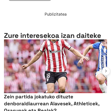
Publizitatea
Zure interesekoa izan daiteke
Zein partida jokatuko dituzte
denboraldiaurrean Alavesek, Athleticek,
Osasunak eta Realak?