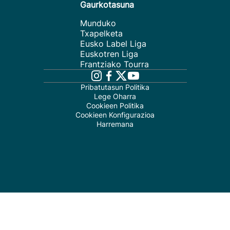
Gaurkotasuna
Munduko
Txapelketa
Eusko Label Liga
Euskotren Liga
Frantziako Tourra
Pribatutasun Politika
Lege Oharra
Cookieen Politika
Cookieen Konfigurazioa
Harremana