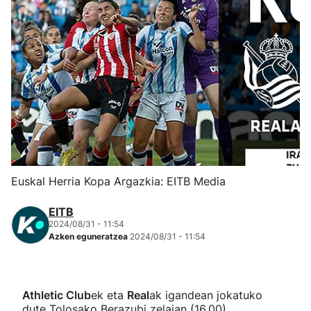
Herri-kirolak
Eskubaloia
Kirolak 360
Atletismoa
Mendi-lasterketak
Euskal Herria Kopa Argazkia: EITB Media
Kirol gehiago
EITB
2024/08/31 - 11:54
Azken eguneratzea
2024/08/31 - 11:54
"Helmuga"
Athletic Club
ek eta
Real
ak igandean jokatuko
dute Tolosako Berazubi zelaian (16.00)