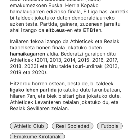
emakumezkoen Euskal Herria Kopako
hamalaugarren edizioko finala, F Liga hasi aurretik
bi taldeek jokatuko duten denboraldiaurreko
azken testa. Partida, gainera, zuzenean jarraitu
ahal izango da
eitb.eus
-en eta
ETB1
en.
Irailaren 1ekoa izango da Athleticek eta Realak
txapelketa honen finala jokatuko duten
hamaikagarren
aldia. Bederatzi garaipen ditu
Athleticek (2011, 2013, 2014, 2015, 2016, 2017,
2018, 2023) eta hiru talde txuri-urdinak (2012,
2019 eta 2020).
Hitzordu horren ostean, bestalde, bi taldeek
ligako lehen partida
jokatuko dute larunbatean,
hilaren 7an, eta biek bisitari gisa jokatuko dute.
Athleticek Levanteren zelaian jokatuko du, eta
Realak Sevillaren zelaian.
Athletic Club
Real Sociedad
Futbola
Emakume Kirolariak