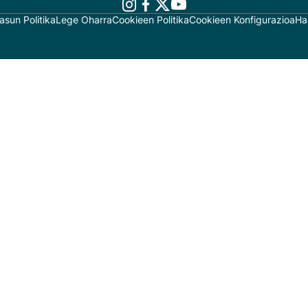
asun Politika
Lege Oharra
Cookieen Politika
Cookieen Konfigurazioa
Ha