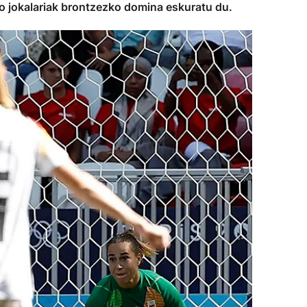
ko jokalariak brontzezko domina eskuratu du.