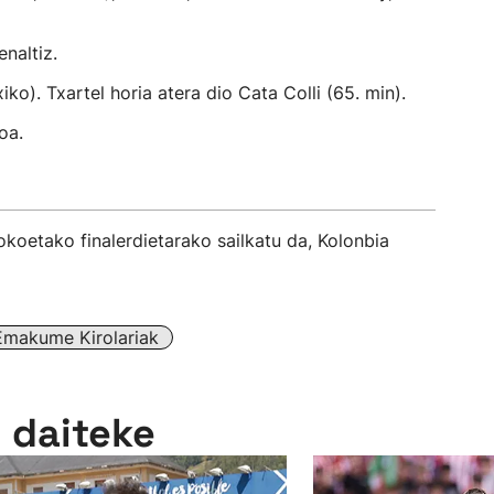
naltiz.
o). Txartel horia atera dio Cata Colli (65. min).
oa.
okoetako finalerdietarako sailkatu da, Kolonbia
Emakume Kirolariak
n daiteke