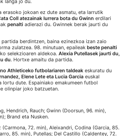
iak langa jo du.
a erasoko jokoan ez dute asmatu, eta larrutik
ata Coll atezainak lurrera bota du Gwinn
erdilari
leak
penalti
adierazi du. Gwinnek berak jaurti du
 partida berdintzen, baina ezinezkoa izan zaio
orma zulatzea. 98. minutuan, epaileak
beste penalti
ako selekzioaren aldekoa.
Alexia Putellasek jaurti du,
tu du
. Hortxe amaitu da partida.
no Athleticeko futbolariaren taldeak
eskuratu du
rnandez, Elene Lete eta Lucia Garcia
euskal
koa lortu dute. Espainiako emakumeen futbol
e olinpiar joko batzuetan.
ng, Hendrich, Rauch; Gwinn (Doorsun, 96. min),
in); Brand eta Nusken.
(Carmona, 72. min), Aleixandri, Codina (Garcia, 85.
arro, 85. min), Putellas; Del Castillo (Caldentey, 72.