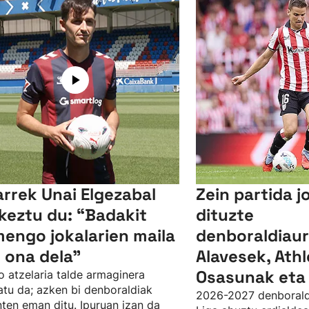
arrek Unai Elgezabal
Zein partida 
keztu du: “Badakit
dituzte
engo jokalarien maila
denboraldiau
 ona dela”
Alavesek, Athl
Osasunak eta
o atzelaria talde armaginera
atu da; azken bi denboraldiak
2026-2027 denborald
ten eman ditu. Ipuruan izan da