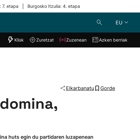
|
: 7. etapa
Burgosko Itzulia: 4. etapa
EU
"Helmuga"
Klisk
Zuretzat
Zuzenean
Azken berriak
Klisk
Zuzenean
o
Zuretzat
Azken berria
Elkarbanatu
Gorde
 domina,
aina huts egin du partidaren luzapenean