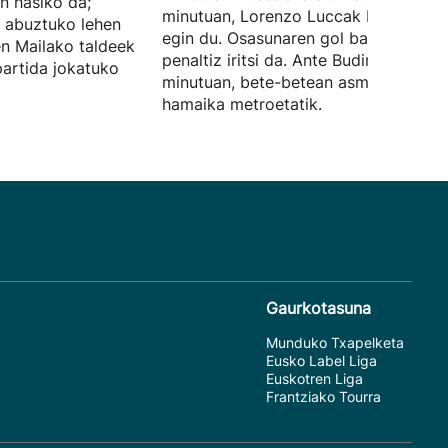
n hasiko da;
minutuan, Lorenzo Luccak bigarrena
ta abuztuko lehen
egin du. Osasunaren gol bakarra
n Mailako taldeek
penaltiz iritsi da. Ante Budimirrek, 69.
partida jokatuko
minutuan, bete-betean asmatu du
hamaika metroetatik.
Gaurkotasuna
Munduko Txapelketa
Eusko Label Liga
Euskotren Liga
Frantziako Tourra