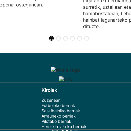
Liga abuztu erdialdea
zpena, ostegunean.
aurretik, uztailean e
hamabostaldian, Lehe
hainbat lagunarteko 
dituzte.
Kirolak
Zuzenean
Futboleko berriak
Saskibaloiko berriak
Arrauneko berriak
Pilotako berriak
Herri-kirolakeko berriak