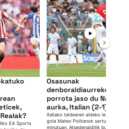
jokatuko
Osasunak
denboraldiaurreko lehen
rrean
porrota jaso du Napolire
eticek,
aurka, Italian (2-1)
 Realak?
Italiako taldearen aldeko lehendabizi
gola Mateo Politanok sartu du, 27.
iko EA Sports
minutuan. Atsedenalditik bueltan, 53.