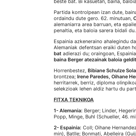
beste bat. Bi kasuetan, baina, balo
Partida kontrolpean izan dute, bain
ordaindu dute gero. 62. minutuan,
C
alemaniarra area barruan, eta epai
penaltia, eta baloia sarera bidali du.
Espainia azkeneraino ahalegindu da
Alemaniak defentsan eraiki duten h
bat
adierazi du; oraingoan, Espaini
baina Berger atezainak baloia geldi
Horrenbestez,
Bibiane Schulze Sola
brontzea;
Irene Paredes, Oihane He
herritarrek, berriz, diploma olinpi
selekzioak lehen aldiz hartu du part
FITXA TEKNIKOA
1- Alemania:
Berger; Linder, Hegeri
Popp, Minge, Buhl (Schueller, 46. m
2- Espainia:
Coll; Oihane Hernandez 
min), Batlle; Bonmati, Abelleira (Guij