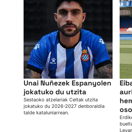
Unai Nuñezek Espanyolen
Eib
jokatuko du utzita
aur
hem
Sestaoko atzelariak Celtak utzita
jokatuko du 2026-2027 denboraldia
oso
talde kataluniarrean.
Erdik
buelt
Levan