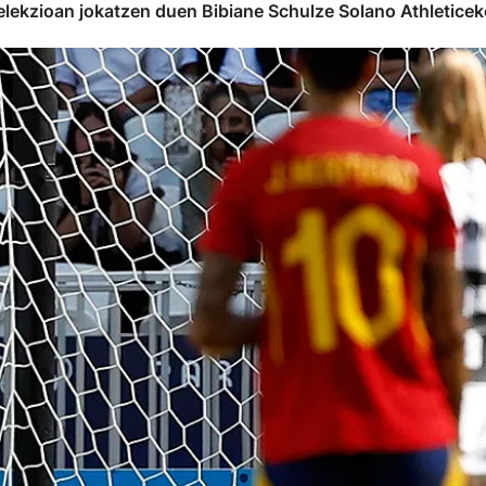
selekzioan jokatzen duen Bibiane Schulze Solano Athletice