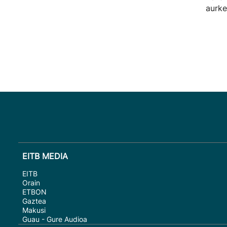
aurke
EITB MEDIA
EITB
Orain
ETBON
Gaztea
Makusi
Guau - Gure Audioa