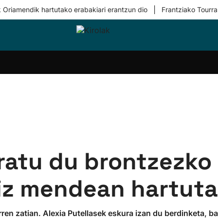
|
 Oriamendik hartutako erabakiari erantzun dio
Frantziako Tourra
i-
Eskubaloia
Kirolak
Atletismoa
Mendi-
Kirol
lak
360
lasterketak
gehiag
Taldeak
olaritza
Lehiaketak
Zuzenean
i-
Kirol-
tzea
bideoak
l Herri
tira
ratu du brontzezko
tiz mendean hartuta
rren zatian. Alexia Putellasek eskura izan du berdinketa, b