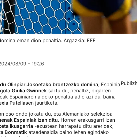
domina eman dion penaltia. Argazkia: EFE
2024/08/09 - 19:26
Publizi
 du Olinpiar Jokoetako brontzezko domina
, Espainia
 gola
Giulia Gwinn
ek sartu du, penaltiz, bigarren
leak Espainiaren aldeko penaltia adierazi du, baina
exia Putellas
en jaurtiketa.
an oso ondo jokatu du, eta Alemaniako selekzioa
nenak Espainiak izan ditu
. Horren erakusgarri izan
keta ikusgarria
-ezustean harrapatu ditu arerioak,
ta Bonmatik
atsedenaldia baino lehen egindako