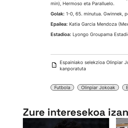
min), Hermoso eta Paralluelo.
Golak:
1-0, 65. minutua. Gwinnek, pe
Epailea:
Katia Garcia Mendoza (Mexik
Estadioa:
Lyongo Groupama Estadi
Espainiako selekzioa Olinpiar J
kanporatuta
Futbola
Olinpiar Jokoak
Zure interesekoa iza