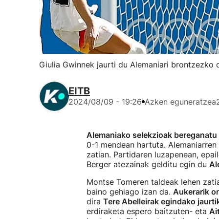
Giulia Gwinnek jaurti du Alemaniari brontzezko 
EITB
2024/08/09 - 19:26
Azken eguneratzea
Alemaniako selekzioak bereganatu
0-1 mendean hartuta. Alemaniarren
zatian. Partidaren luzapenean, epai
Berger atezainak gelditu egin du
Al
Montse Tomeren taldeak lehen zati
baino gehiago izan da.
Aukerarik o
dira
Tere Abelleirak egindako jaurti
erdiraketa espero baitzuten- eta
Ai