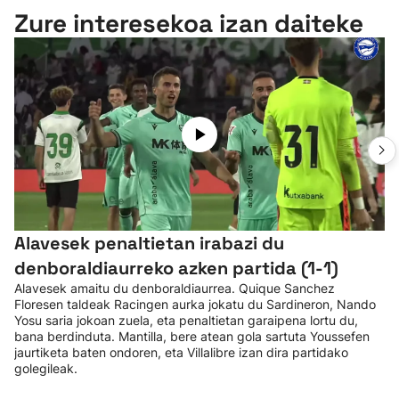
Zure interesekoa izan daiteke
Alavesek penaltietan irabazi du
denboraldiaurreko azken partida (1-1)
Alavesek amaitu du denboraldiaurrea. Quique Sanchez
Floresen taldeak Racingen aurka jokatu du Sardineron, Nando
Yosu saria jokoan zuela, eta penaltietan garaipena lortu du,
bana berdinduta. Mantilla, bere atean gola sartuta Youssefen
jaurtiketa baten ondoren, eta Villalibre izan dira partidako
golegileak.