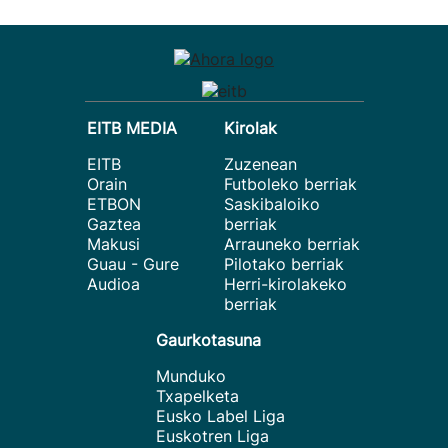
EITB MEDIA
Kirolak
EITB
Zuzenean
Orain
Futboleko berriak
ETBON
Saskibaloiko
Gaztea
berriak
Makusi
Arrauneko berriak
Guau - Gure
Pilotako berriak
Audioa
Herri-kirolakeko
berriak
Gaurkotasuna
Munduko
Txapelketa
Eusko Label Liga
Euskotren Liga