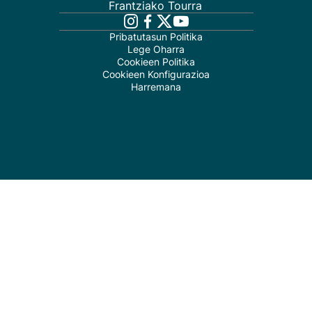
Frantziako Tourra
Pribatutasun Politika
Lege Oharra
Cookieen Politika
Cookieen Konfigurazioa
Harremana