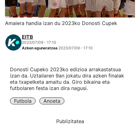
Herri-kirolak
Amaiera handia izan du 2023ko Donosti Cupek
Eskubaloia
EITB
2023/07/09 - 17:10
Kirolak 360
Azken eguneratzea
2023/07/09 - 17:10
Atletismoa
Donosti Cupeko 2023ko edizioa arrakastatsua
izan da. Uztailaren 9an jokatu dira azken finalak
Mendi-lasterketak
eta txapelketa amaitu da. Giro bikaina eta
futbolaren festa izan dira nagusi.
Kirol gehiago
Futbola
Anoeta
"Helmuga"
Publizitatea