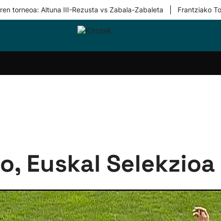
|
ren torneoa: Altuna III-Rezusta vs Zabala-Zabaleta
Frantziako To
i-
Eskubaloia
Kirolak
Atletismoa
Mendi-
Kirol
lak
360
lasterketak
gehiag
Taldeak
olaritza
Lehiaketak
Zuzenean
i-
Kirol-
tzea
bideoak
l Herri
tira
o, Euskal Selekzioa