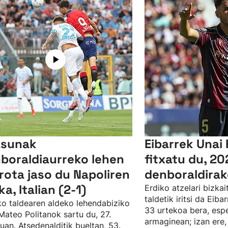
asunak
Eibarrek Unai 
boraldiaurreko lehen
fitxatu du, 2
rota jaso du Napoliren
denboraldira
ka, Italian (2-1)
Erdiko atzelari bizka
taldetik iritsi da Eiba
ako taldearen aldeko lehendabiziko
33 urtekoa bera, espe
Mateo Politanok sartu du, 27.
armaginean; izan ere,
uan. Atsedenalditik bueltan, 53.