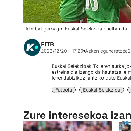
Urte bat geroago, Euskal Selekzioa bueltan da
EITB
2022/12/20 - 17:20
Azken eguneratzea
2
Euskal Selekzioak Txileren aurka jo
estreinaldia izango da hautatzaile 
lehendabizikoz jantziko dute Euskal
Futbola
Euskal Selekzioa
Zure interesekoa iza