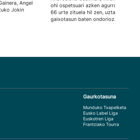
 Gainera, Angel
ohi ospetsuari azken agurra emateko.
tuko Jokin
66 urte zituela hil zen, uztailaren 31n,
gaixotasun baten ondorioz.
Gaurkotasuna
Munduko Txapelketa
Eusko Label Liga
Euskotren Liga
Frantziako Tourra