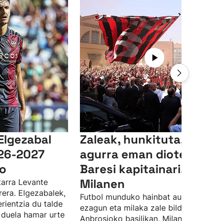
Elgezabal
Zaleak, hunkituta, azken
026-2027
agurra eman diote Fran
ko
Baresi kapitainari,
Milanen
itarra Levante
rrera. Elgezabalek,
Futbol munduko hainbat aurpegi
rientzia du talde
ezagun eta milaka zale bildu dira San
 duela hamar urte
Anbrosioko basilikan, Milanen kapitai