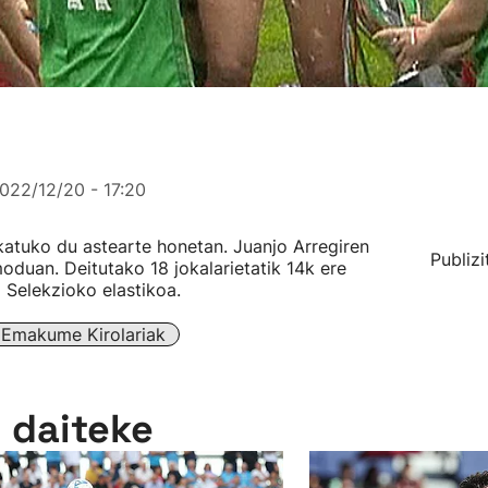
022/12/20 - 17:20
katuko du astearte honetan. Juanjo Arregiren
Publizi
moduan. Deitutako 18 jokalarietatik 14k ere
 Selekzioko elastikoa.
Emakume Kirolariak
n daiteke