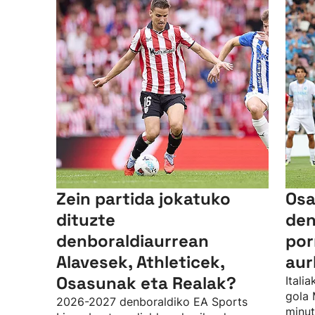
Zein partida jokatuko
Os
dituzte
den
denboraldiaurrean
por
Alavesek, Athleticek,
aur
Osasunak eta Realak?
Itali
gola 
2026-2027 denboraldiko EA Sports
minut