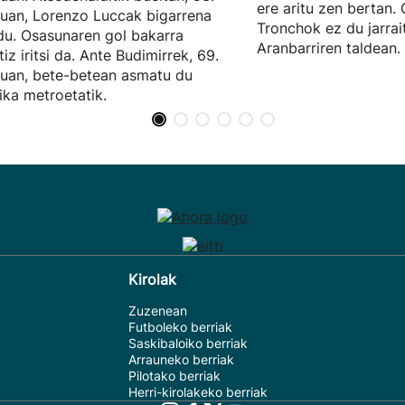
ere aritu zen bertan.
uan, Lorenzo Luccak bigarrena
Tronchok ez du jarrai
du. Osasunaren gol bakarra
Aranbarriren taldean.
tiz iritsi da. Ante Budimirrek, 69.
uan, bete-betean asmatu du
ka metroetatik.
Kirolak
Zuzenean
Futboleko berriak
Saskibaloiko berriak
Arrauneko berriak
Pilotako berriak
Herri-kirolakeko berriak