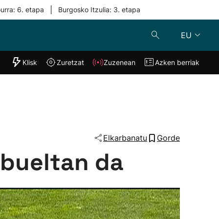
|
urra: 6. etapa
Burgosko Itzulia: 3. etapa
EU
"Helmuga"
Klisk
Zuretzat
Zuzenean
Azken berriak
Klisk
Zuzenean
o
Zuretzat
Azken berria
Elkarbanatu
Gorde
 bueltan da