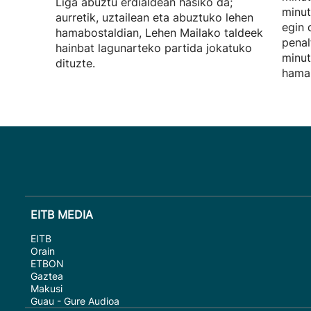
Liga abuztu erdialdean hasiko da;
minut
aurretik, uztailean eta abuztuko lehen
egin 
hamabostaldian, Lehen Mailako taldeek
penal
hainbat lagunarteko partida jokatuko
minut
dituzte.
hamai
EITB MEDIA
EITB
Orain
ETBON
Gaztea
Makusi
Guau - Gure Audioa