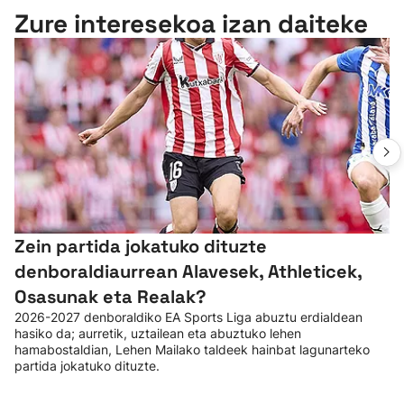
Zure interesekoa izan daiteke
Zein partida jokatuko dituzte
denboraldiaurrean Alavesek, Athleticek,
Osasunak eta Realak?
2026-2027 denboraldiko EA Sports Liga abuztu erdialdean
hasiko da; aurretik, uztailean eta abuztuko lehen
hamabostaldian, Lehen Mailako taldeek hainbat lagunarteko
partida jokatuko dituzte.