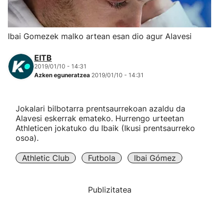
Herri-kirolak
Ibai Gomezek malko artean esan dio agur Alavesi
Eskubaloia
EITB
2019/01/10 - 14:31
Kirolak 360
Azken eguneratzea
2019/01/10 - 14:31
Atletismoa
Jokalari bilbotarra prentsaurrekoan azaldu da
Alavesi eskerrak emateko. Hurrengo urteetan
Mendi-lasterketak
Athleticen jokatuko du Ibaik (Ikusi prentsaurreko
osoa).
Kirol gehiago
Athletic Club
Futbola
Ibai Gómez
"Helmuga"
Publizitatea