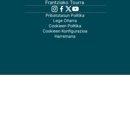
Frantziako Tourra
Pribatutasun Politika
Lege Oharra
Cookieen Politika
Cookieen Konfigurazioa
Harremana