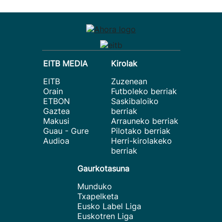
EITB MEDIA
Kirolak
EITB
Zuzenean
Orain
Futboleko berriak
ETBON
Saskibaloiko
Gaztea
berriak
Makusi
Arrauneko berriak
Guau - Gure
Pilotako berriak
Audioa
Herri-kirolakeko
berriak
Gaurkotasuna
Munduko
Txapelketa
Eusko Label Liga
Euskotren Liga