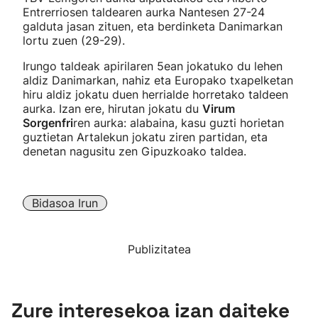
Entrerriosen taldearen aurka Nantesen 27-24
galduta jasan zituen, eta berdinketa Danimarkan
lortu zuen (29-29).
Irungo taldeak apirilaren 5ean jokatuko du lehen
aldiz Danimarkan, nahiz eta Europako txapelketan
hiru aldiz jokatu duen herrialde horretako taldeen
aurka. Izan ere, hirutan jokatu du
Virum
Sorgenfri
ren aurka: alabaina, kasu guzti horietan
guztietan Artalekun jokatu ziren partidan, eta
denetan nagusitu zen Gipuzkoako taldea.
Bidasoa Irun
Publizitatea
Zure interesekoa izan daiteke