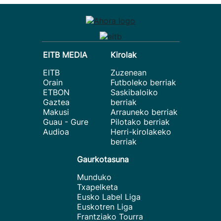
EITB MEDIA
Kirolak
EITB
Zuzenean
Orain
Futboleko berriak
ETBON
Saskibaloiko
Gaztea
berriak
Makusi
Arrauneko berriak
Guau - Gure
Pilotako berriak
Audioa
Herri-kirolakeko
berriak
Gaurkotasuna
Munduko
Txapelketa
Eusko Label Liga
Euskotren Liga
Frantziako Tourra