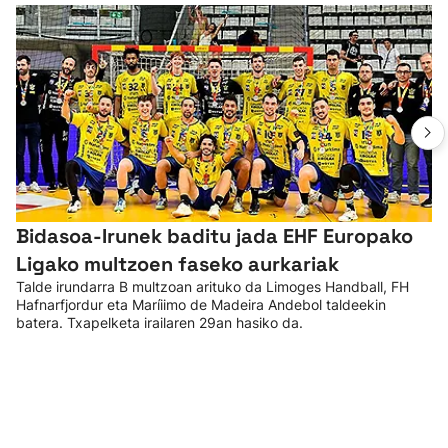
Bidasoa-Irunek baditu jada EHF Europako
Ligako multzoen faseko aurkariak
Talde irundarra B multzoan arituko da Limoges Handball, FH
Hafnarfjordur eta Maríiimo de Madeira Andebol taldeekin
batera. Txapelketa irailaren 29an hasiko da.