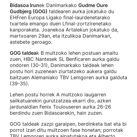
Bidasoa Irun
ek Danimarkako
Gudme Oure
Gudbjerg (GOG)
taldearen aurka jokatuko du
EHFren Europa Ligako final-laurdenetarako
txartela emango duen Lfinal-zortzirenetako
kanporaketa. Joanekoa Artalekun jokatuko da,
martxoaren 29an, eta itzulikoa Danimarkan,
astebete geroago.
GOG taldea
k B multzoko lehen postuan amaitu
zuen, HBC Nantesek SL Benficaren aurka galdu
ondoren (30-31), Danimarkako taldeak lehen
postu hori zuzenean ziurtatzeko aukera galdu
baitzuen Alemaniako TBV Lemgoren aurka galduta
(39-35).
Lehen postu horrek A multzoko laugarren
sailkatuarekin gurutzatzea ekarri dio, azken
jardunaldian Fenix Toulouseren aurka 26-26
berdindu zuen Bidasoarekin, hain zuzen.
GOG taldeak zazpi garaipen, berdinketa bat eta bi
porrot izan ditu multzoen fase honetan; porrotak
TBV Lemgoren aurka aipatutakoa eta Alberto