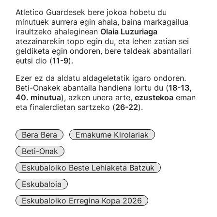
Atletico Guardesek bere jokoa hobetu du
minutuek aurrera egin ahala, baina markagailua
iraultzeko ahaleginean
Olaia Luzuriaga
atezainarekin topo egin du, eta lehen zatian sei
geldiketa egin ondoren, bere taldeak abantailari
eutsi dio (
11-9
).
Ezer ez da aldatu aldageletatik igaro ondoren.
Beti-Onakek abantaila handiena lortu du (
18-13,
40. minutua
), azken unera arte,
ezustekoa
eman
eta finalerdietan sartzeko (
26-22
).
Bera Bera
Emakume Kirolariak
Beti-Onak
Eskubaloiko Beste Lehiaketa Batzuk
Eskubaloia
Eskubaloiko Erregina Kopa 2026