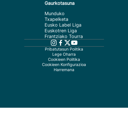
Gaurkotasuna
Munduko
Txapelketa
Eusko Label Liga
Euskotren Liga
Frantziako Tourra
Pribatutasun Politika
Lege Oharra
Cookieen Politika
Cookieen Konfigurazioa
Harremana