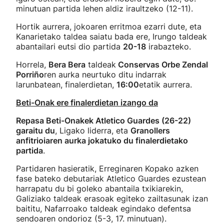
minutuan partida lehen aldiz iraultzeko (12-11).
Hortik aurrera, jokoaren erritmoa ezarri dute, eta
Kanarietako taldea saiatu bada ere, Irungo taldeak
abantailari eutsi dio partida
20-18
irabazteko.
Horrela,
Bera Bera
taldeak
Conservas Orbe Zendal
Porriño
ren aurka neurtuko ditu indarrak
larunbatean, finalerdietan,
16:00
etatik aurrera.
Beti-Onak ere finalerdietan izango da
Repasa Beti-Onakek Atletico Guardes (26-22)
garaitu du
, Ligako liderra, eta
Granollers
anfitrioiaren aurka jokatuko du finalerdietako
partida
.
Partidaren hasieratik, Erreginaren Kopako azken
fase bateko debutariak Atletico Guardes ezustean
harrapatu du bi goleko abantaila txikiarekin,
Galiziako taldeak erasoak egiteko zailtasunak izan
baititu, Nafarroako taldeak egindako defentsa
sendoaren ondorioz (5-3, 17. minutuan).