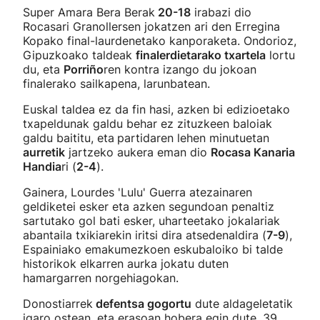
Super Amara Bera Berak
20-18
irabazi dio
Rocasari Granollersen jokatzen ari den Erregina
Kopako final-laurdenetako kanporaketa. Ondorioz,
Gipuzkoako taldeak
finalerdietarako txartela
lortu
du, eta
Porriño
ren kontra izango du jokoan
finalerako sailkapena, larunbatean.
Euskal taldea ez da fin hasi, azken bi edizioetako
txapeldunak galdu behar ez zituzkeen baloiak
galdu baititu, eta
partidaren lehen minutuetan
aurretik
jartzeko aukera eman dio
Rocasa Kanaria
Handia
ri (
2-4
).
Gainera, Lourdes 'Lulu' Guerra atezainaren
geldiketei esker eta azken segundoan penaltiz
sartutako gol bati esker, uharteetako jokalariak
abantaila txikiarekin iritsi dira atsedenaldira (
7-9
),
Espainiako emakumezkoen eskubaloiko bi talde
historikok elkarren aurka jokatu duten
hamargarren norgehiagokan.
Donostiarrek
defentsa gogortu
dute aldageletatik
igaro ostean, eta erasoan hobera egin dute, 39.