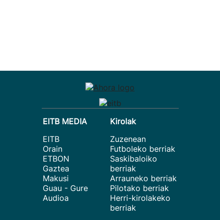
EITB MEDIA
Kirolak
EITB
Zuzenean
Orain
Futboleko berriak
ETBON
Saskibaloiko
Gaztea
berriak
Makusi
Arrauneko berriak
Guau - Gure
Pilotako berriak
Audioa
Herri-kirolakeko
berriak