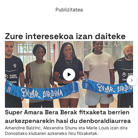
Publizitatea
Zure interesekoa izan daiteke
Super Amara Bera Berak fitxaketa berrien
aurkezpenarekin hasi du denboraldiaurrea
Amandine Balzinc, Alexandra Shunu eta Marie Louis izan dira
Donostiako klubaren azkeneko hiru fitxaketak.