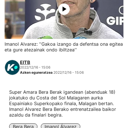
Herri-kirolak
Eskubaloia
Kirolak 360
Imanol Alvarez: ''Gakoa izango da defentsa ona egitea
eta gure atezainak ondo ibiltzea''
Atletismoa
EITB
2022/12/16 - 15:06
Mendi-lasterketak
Azken eguneratzea
2022/12/16 - 15:06
Kirol gehiago
Super Amara Bera Berak igandean (abenduak 18)
jokatuko du Costa del Sol Malagaren aurka
"Helmuga"
Espainiako Superkopako finala, Malagan bertan.
Imanol Alvarez Bera Berako entrenatzailea baikor
azaldu da finalari begira.
Bera Bera
Imanol Álvarez