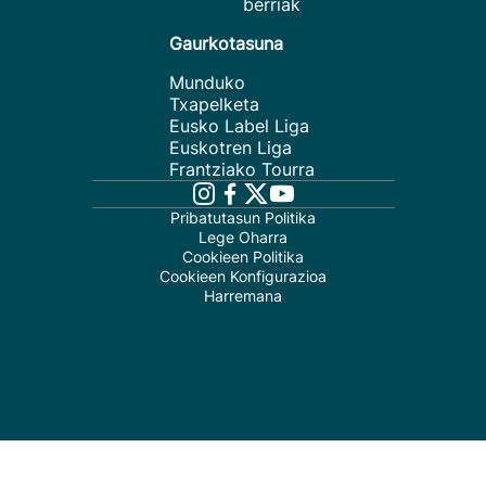
berriak
Gaurkotasuna
Munduko
Txapelketa
Eusko Label Liga
Euskotren Liga
Frantziako Tourra
Pribatutasun Politika
Lege Oharra
Cookieen Politika
Cookieen Konfigurazioa
Harremana