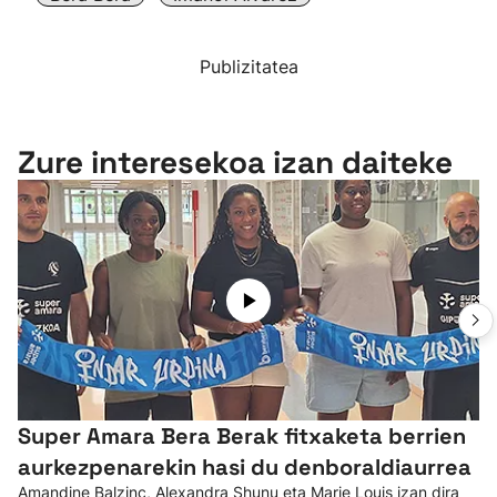
Publizitatea
Zure interesekoa izan daiteke
Super Amara Bera Berak fitxaketa berrien
aurkezpenarekin hasi du denboraldiaurrea
Amandine Balzinc, Alexandra Shunu eta Marie Louis izan dira