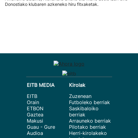
Donostiako klubaren azkeneko hiru fitxaketak.
EITB MEDIA
Kirolak
EITB
Zuzenean
Orain
Futboleko berriak
ETBON
Saskibaloiko
Gaztea
berriak
Makusi
Arrauneko berriak
Guau - Gure
Pilotako berriak
Audioa
Herri-kirolakeko