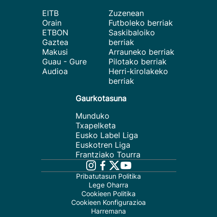
EITB
Zuzenean
Orain
Futboleko berriak
ETBON
Saskibaloiko
Gaztea
berriak
Makusi
Arrauneko berriak
Guau - Gure
Pilotako berriak
Audioa
Herri-kirolakeko
berriak
Gaurkotasuna
Munduko
Txapelketa
Eusko Label Liga
Euskotren Liga
Frantziako Tourra
Pribatutasun Politika
Lege Oharra
Cookieen Politika
Cookieen Konfigurazioa
Harremana