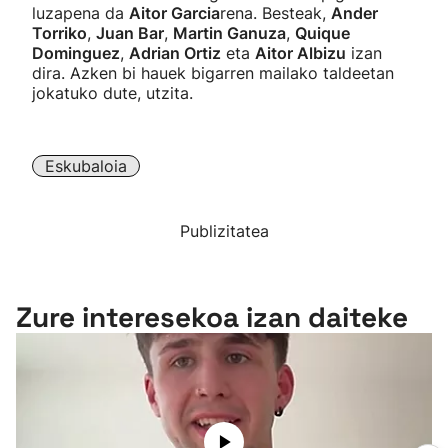
luzapena da
Aitor Garcia
rena. Besteak,
Ander
Torriko
,
Juan Bar
,
Martin Ganuza
,
Quique
Dominguez
,
Adrian Ortiz
eta
Aitor Albizu
izan
dira. Azken bi hauek bigarren mailako taldeetan
jokatuko dute, utzita.
Eskubaloia
Publizitatea
Zure interesekoa izan daiteke