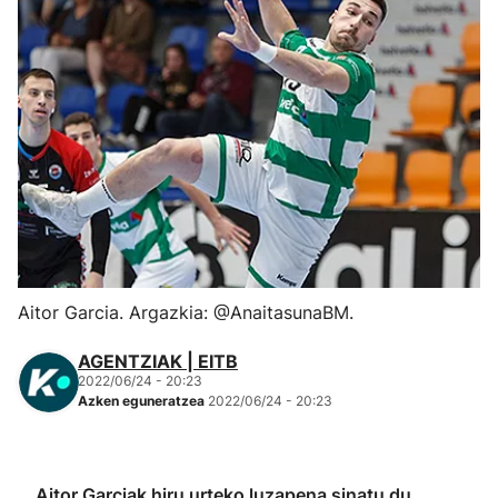
Herri-kirolak
Eskubaloia
Kirolak 360
Atletismoa
Mendi-lasterketak
Aitor Garcia. Argazkia: @AnaitasunaBM.
Kirol gehiago
AGENTZIAK | EITB
2022/06/24 - 20:23
"Helmuga"
Azken eguneratzea
2022/06/24 - 20:23
Aitor Garciak hiru urteko luzapena sinatu du