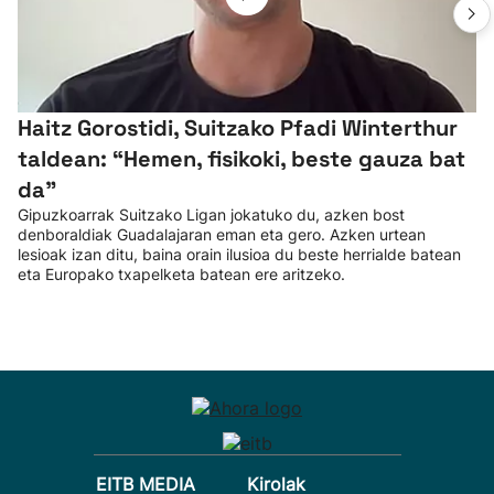
Haitz Gorostidi, Suitzako Pfadi Winterthur
taldean: “Hemen, fisikoki, beste gauza bat
da”
Gipuzkoarrak Suitzako Ligan jokatuko du, azken bost
denboraldiak Guadalajaran eman eta gero. Azken urtean
lesioak izan ditu, baina orain ilusioa du beste herrialde batean
eta Europako txapelketa batean ere aritzeko.
EITB MEDIA
Kirolak