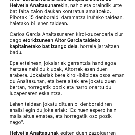
Helvetia Anaitasunarekin,
nahiz eta oraindik urte
bat falta zaion daukan kontratua amaitzeko.
Pibotak 15 denboraldi daramatza Iruñeko taldean,
haietako bi lehen taldean.
Carlos Garcia Anaitasunaren kirol-zuzendaria ziur
dago
etorkizunean Aitor Garcia taldeko
kapitainetako bat izango dela
, horrela jarraitzen
badu.
Epe ertainean, jokalariak garrantzia handiagoa
hartzea nahi du klubak, Aitorrek esan duen
arabera. Jokalariak bere kirol-ibilbidea osoa eman
du Anaitasunan, eta bere aitak ere jokatu zuen
bertan, horregatik pozik eta harro onartu du
luzapenaren eskaintza.
Lehen taldean jokatu dituen bi denboraldiren
analisi egin du jokalariak: "Ez nuen espero hain
maila altua ematea, eta horregatik oso pozik
nago".
Helvetia Anaitasuna
k egiten duen zazpigarren