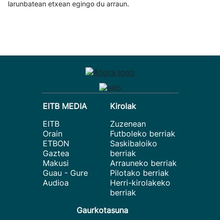
larunbatean etxean egingo du arraun.
EITB MEDIA
Kirolak
EITB
Zuzenean
Orain
Futboleko berriak
ETBON
Saskibaloiko
Gaztea
berriak
Makusi
Arrauneko berriak
Guau - Gure
Pilotako berriak
Audioa
Herri-kirolakeko
berriak
Gaurkotasuna