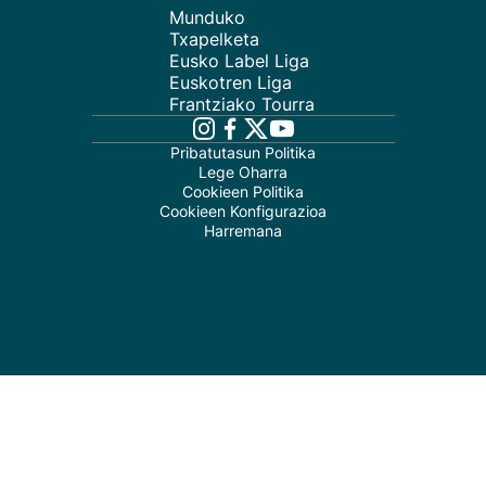
Munduko
Txapelketa
Eusko Label Liga
Euskotren Liga
Frantziako Tourra
Pribatutasun Politika
Lege Oharra
Cookieen Politika
Cookieen Konfigurazioa
Harremana