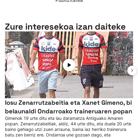
Publizitatea
Zure interesekoa izan daiteke
Iosu Zenarrutzabeitia eta Xanet Gimeno, bi
belaunaldi Ondarroako traineruaren popan
Gimenok 19 urte ditu eta lau daramatza Antiguako Amaren
popan. Zenarrutzabeitiak, aldiz, 44 urte ditu, eta duela 20 urte
baino gehiago utzi zuen arrauna, baina iaz herriko trainerura
batu zen berriz ere. Ondarroa une gozoan dago, eta