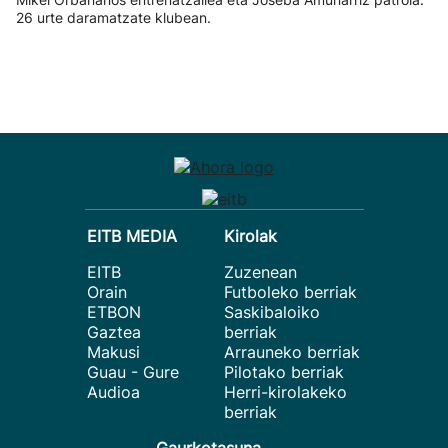
26 urte daramatzate klubean.
EITB MEDIA
Kirolak
EITB
Zuzenean
Orain
Futboleko berriak
ETBON
Saskibaloiko
Gaztea
berriak
Makusi
Arrauneko berriak
Guau - Gure
Pilotako berriak
Audioa
Herri-kirolakeko
berriak