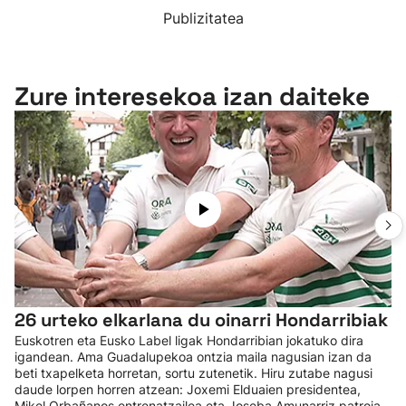
Publizitatea
Zure interesekoa izan daiteke
26 urteko elkarlana du oinarri Hondarribiak
Euskotren eta Eusko Label ligak Hondarribian jokatuko dira
igandean. Ama Guadalupekoa ontzia maila nagusian izan da
beti txapelketa horretan, sortu zutenetik. Hiru zutabe nagusi
daude lorpen horren atzean: Joxemi Elduaien presidentea,
Mikel Orbañanos entrenatzailea eta Joseba Amunarriz patroia.