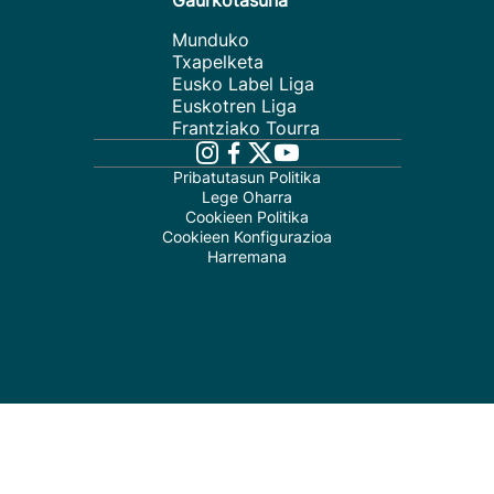
Gaurkotasuna
Munduko
Txapelketa
Eusko Label Liga
Euskotren Liga
Frantziako Tourra
Pribatutasun Politika
Lege Oharra
Cookieen Politika
Cookieen Konfigurazioa
Harremana