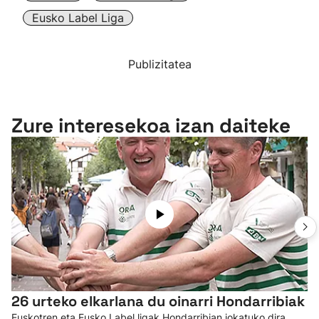
Eusko Label Liga
Publizitatea
Zure interesekoa izan daiteke
26 urteko elkarlana du oinarri Hondarribiak
Euskotren eta Eusko Label ligak Hondarribian jokatuko dira