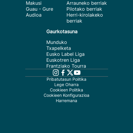
Makusi
Arrauneko berriak
Guau - Gure
Pilotako berriak
Audioa
Herri-kirolakeko
berriak
Gaurkotasuna
Munduko
Txapelketa
Eusko Label Liga
Euskotren Liga
Frantziako Tourra
Pribatutasun Politika
Lege Oharra
Cookieen Politika
Cookieen Konfigurazioa
Harremana