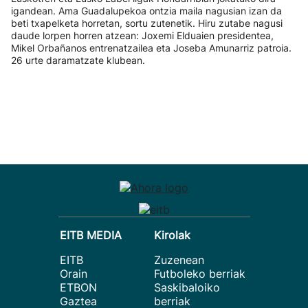
igandean. Ama Guadalupekoa ontzia maila nagusian izan da
beti txapelketa horretan, sortu zutenetik. Hiru zutabe nagusi
daude lorpen horren atzean: Joxemi Elduaien presidentea,
Mikel Orbañanos entrenatzailea eta Joseba Amunarriz patroia.
26 urte daramatzate klubean.
EITB MEDIA
Kirolak
EITB
Zuzenean
Orain
Futboleko berriak
ETBON
Saskibaloiko
Gaztea
berriak