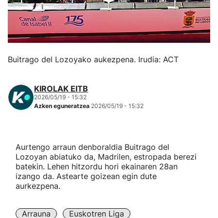
Herri-kirolak
Eskubaloia
Buitrago del Lozoyako aukezpena. Irudia: ACT
Kirolak 360
KIROLAK EITB
Atletismoa
2026/05/19 - 15:32
Azken eguneratzea
2026/05/19 - 15:32
Mendi-lasterketak
Aurtengo arraun denboraldia Buitrago del
Kirol gehiago
Lozoyan abiatuko da, Madrilen, estropada berezi
batekin. Lehen hitzordu hori ekainaren 28an
"Helmuga"
izango da. Astearte goizean egin dute
aurkezpena.
Arrauna
Euskotren Liga