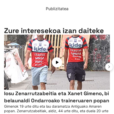
Publizitatea
Zure interesekoa izan daiteke
Iosu Zenarrutzabeitia eta Xanet Gimeno, bi
belaunaldi Ondarroako traineruaren popan
Gimenok 19 urte ditu eta lau daramatza Antiguako Amaren
popan. Zenarrutzabeitiak, aldiz, 44 urte ditu, eta duela 20 urte