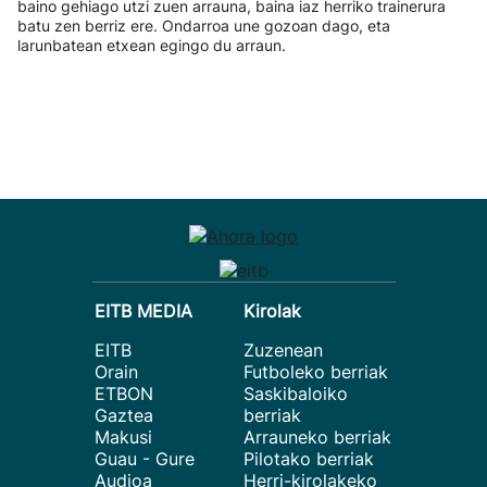
baino gehiago utzi zuen arrauna, baina iaz herriko trainerura
batu zen berriz ere. Ondarroa une gozoan dago, eta
larunbatean etxean egingo du arraun.
EITB MEDIA
Kirolak
EITB
Zuzenean
Orain
Futboleko berriak
ETBON
Saskibaloiko
Gaztea
berriak
Makusi
Arrauneko berriak
Guau - Gure
Pilotako berriak
Audioa
Herri-kirolakeko