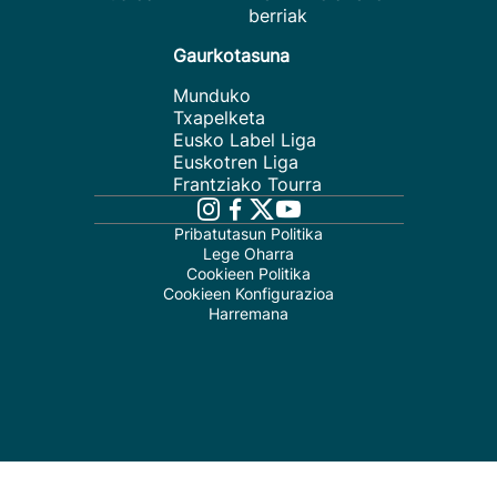
berriak
Gaurkotasuna
Munduko
Txapelketa
Eusko Label Liga
Euskotren Liga
Frantziako Tourra
Pribatutasun Politika
Lege Oharra
Cookieen Politika
Cookieen Konfigurazioa
Harremana