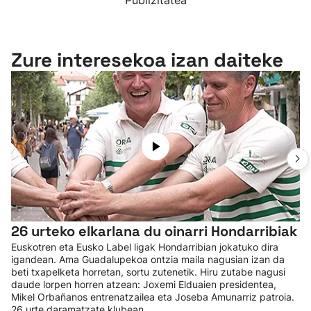
Publizitatea
Zure interesekoa izan daiteke
26 urteko elkarlana du oinarri Hondarribiak
Euskotren eta Eusko Label ligak Hondarribian jokatuko dira
igandean. Ama Guadalupekoa ontzia maila nagusian izan da
beti txapelketa horretan, sortu zutenetik. Hiru zutabe nagusi
daude lorpen horren atzean: Joxemi Elduaien presidentea,
Mikel Orbañanos entrenatzailea eta Joseba Amunarriz patroia.
26 urte daramatzate klubean.