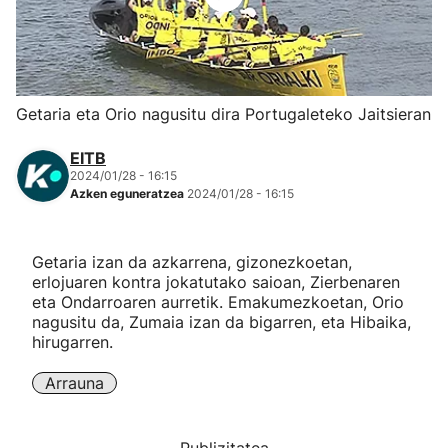
Herri-kirolak
Eskubaloia
Getaria eta Orio nagusitu dira Portugaleteko Jaitsieran
Kirolak 360
EITB
2024/01/28 - 16:15
Azken eguneratzea
2024/01/28 - 16:15
Atletismoa
Mendi-lasterketak
Getaria izan da azkarrena, gizonezkoetan,
erlojuaren kontra jokatutako saioan, Zierbenaren
eta Ondarroaren aurretik. Emakumezkoetan, Orio
Kirol gehiago
nagusitu da, Zumaia izan da bigarren, eta Hibaika,
hirugarren.
"Helmuga"
Arrauna