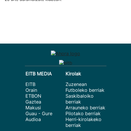
EITB MEDIA
Kirolak
EITB
Zuzenean
Orain
Futboleko berriak
ETBON
Saskibaloiko
Gaztea
berriak
Makusi
Arrauneko berriak
Guau - Gure
Pilotako berriak
Audioa
Herri-kirolakeko
berriak