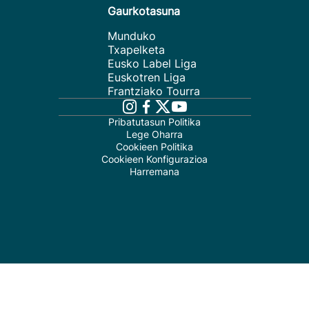
Gaurkotasuna
Munduko
Txapelketa
Eusko Label Liga
Euskotren Liga
Frantziako Tourra
Pribatutasun Politika
Lege Oharra
Cookieen Politika
Cookieen Konfigurazioa
Harremana