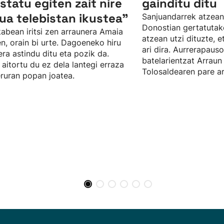
statu egiten zait nire
gainditu ditu
ua telebistan ikustea"
Sanjuandarrek atzean
Donostian gertatutak
abean iritsi zen arraunera Amaia
atzean utzi dituzte, 
n, orain bi urte. Dagoeneko hiru
ari dira. Aurrerapaus
ra astindu ditu eta pozik da.
batelarientzat Arrau
 aitortu du ez dela lantegi erraza
Tolosaldearen pare ar
eruran popan joatea.