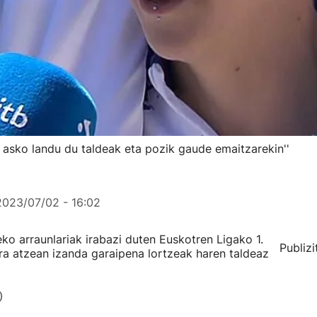
 asko landu du taldeak eta pozik gaude emaitzarekin''
2023/07/02 - 16:02
o arraunlariak irabazi duten Euskotren Ligako 1.
Publizi
rra atzean izanda garaipena lortzeak haren taldeaz