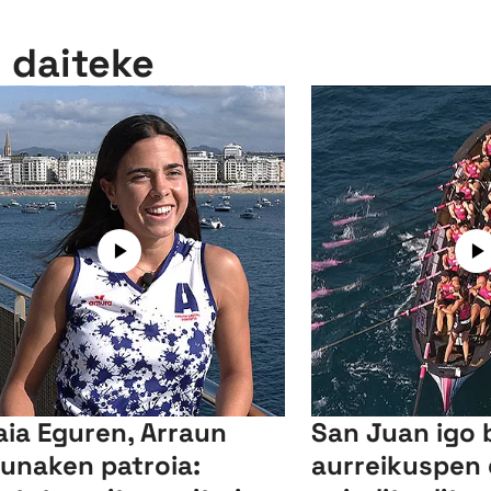
n daiteke
ia Eguren, Arraun
San Juan igo 
unaken patroia:
aurreikuspen 