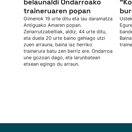
belaunaldi Ondarroako
“Ko
traineruaren popan
bur
Gimenok 19 urte ditu eta lau daramatza
Ustek
Antiguako Amaren popan.
Egure
Zenarrutzabeitiak, aldiz, 44 urte ditu,
bande
eta duela 20 urte baino gehiago utzi
Baina
zuen arrauna, baina iaz herriko
train
trainerura batu zen berriz ere. Ondarroa
une gozoan dago, eta larunbatean
etxean egingo du arraun.