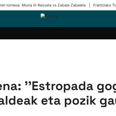
|
ren torneoa: Altuna III-Rezusta vs Zabala-Zabaleta
Frantziako To
i-
Eskubaloia
Kirolak
Atletismoa
Mendi-
Kirol
lak
360
lasterketak
gehiag
Taldeak
olaritza
Lehiaketak
Zuzenean
i-
Kirol-
tzea
bideoak
l Herri
tira
na: ''Estropada gog
aldeak eta pozik g