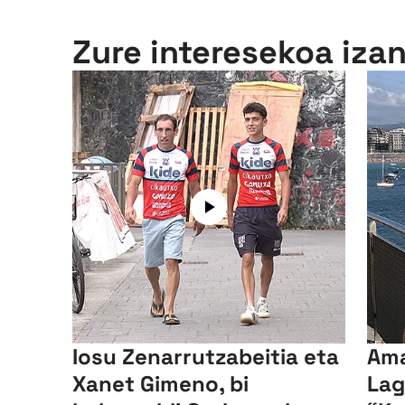
Zure interesekoa iza
Iosu Zenarrutzabeitia eta
Ama
Xanet Gimeno, bi
Lag