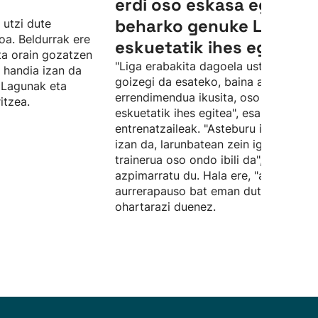
erdi oso eskasa egin
beharko genuke Ligak
 utzi dute
oa. Beldurrak ere
eskuetatik ihes egiteko"
eta orain gozatzen
"Liga erabakita dagoela uste dut,
o handia izan da
goizegi da esateko, baina abantaila e
n Lagunak eta
errendimendua ikusita, oso zaila da
itzea.
eskuetatik ihes egitea", esan du Orior
entrenatzaileak. "Asteburu izugarria
izan da, larunbatean zein igandean
trainerua oso ondo ibili da",
azpimarratu du. Hala ere, "aurkariek
aurrerapauso bat eman dute",
ohartarazi duenez.