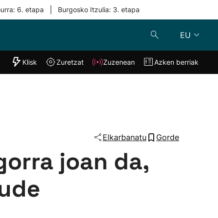
|
urra: 6. etapa
Burgosko Itzulia: 3. etapa
EU
"Helmuga"
Klisk
Zuretzat
Zuzenean
Azken berriak
Klisk
Zuzenean
o
Zuretzat
Azken berria
Elkarbanatu
Gorde
orra joan da,
aude