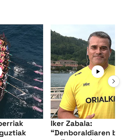
berriak
Iker Zabala:
guztiak
“Denboraldiaren bigarre