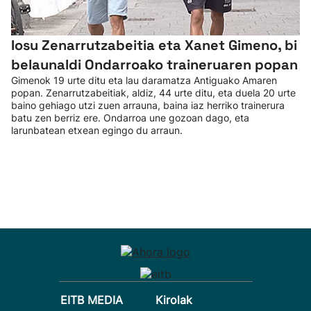
Iosu Zenarrutzabeitia eta Xanet Gimeno, bi
belaunaldi Ondarroako traineruaren popan
Gimenok 19 urte ditu eta lau daramatza Antiguako Amaren
popan. Zenarrutzabeitiak, aldiz, 44 urte ditu, eta duela 20 urte
baino gehiago utzi zuen arrauna, baina iaz herriko trainerura
batu zen berriz ere. Ondarroa une gozoan dago, eta
larunbatean etxean egingo du arraun.
EITB MEDIA
Kirolak