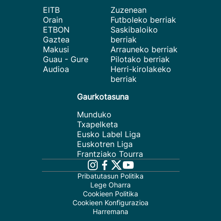
EITB
Zuzenean
Orain
Futboleko berriak
ETBON
Saskibaloiko
Gaztea
berriak
Makusi
Arrauneko berriak
Guau - Gure
Pilotako berriak
Audioa
Herri-kirolakeko
berriak
Gaurkotasuna
Munduko
Txapelketa
Eusko Label Liga
Euskotren Liga
Frantziako Tourra
Pribatutasun Politika
Lege Oharra
Cookieen Politika
Cookieen Konfigurazioa
Harremana