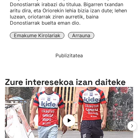
Donostiarrak irabazi du titulua. Bigarren txandan
aritu dira, eta Oriorekin lehia bizia izan dute; lehen
luzean, oriotarrak ziren aurretik, baina
Donostiarrak buelta eman dio.
Emakume Kirolariak
Arrauna
Publizitatea
Zure interesekoa izan daiteke