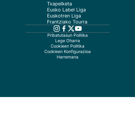
Txapelketa
Eusko Label Liga
Euskotren Liga
Frantziako Tourra
Pribatutasun Politika
Lege Oharra
Cookieen Politika
Cookieen Konfigurazioa
Harremana