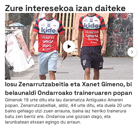
Zure interesekoa izan daiteke
Iosu Zenarrutzabeitia eta Xanet Gimeno, bi
belaunaldi Ondarroako traineruaren popan
Gimenok 19 urte ditu eta lau daramatza Antiguako Amaren
popan. Zenarrutzabeitiak, aldiz, 44 urte ditu, eta duela 20 urte
baino gehiago utzi zuen arrauna, baina iaz herriko trainerura
batu zen berriz ere. Ondarroa une gozoan dago, eta
larunbatean etxean egingo du arraun.