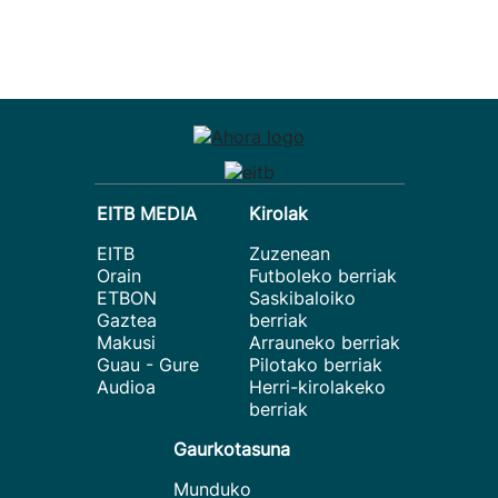
EITB MEDIA
Kirolak
EITB
Zuzenean
Orain
Futboleko berriak
ETBON
Saskibaloiko
Gaztea
berriak
Makusi
Arrauneko berriak
Guau - Gure
Pilotako berriak
Audioa
Herri-kirolakeko
berriak
Gaurkotasuna
Munduko