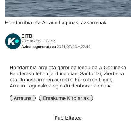
Herri-kirolak
Hondarribia eta Arraun Lagunak, azkarrenak
Eskubaloia
EITB
2021/07/03 - 22:42
Kirolak 360
Azken eguneratzea
2021/07/03 - 22:42
Atletismoa
Hondarribia argi eta garbi gailendu da A Coruñako
Banderako lehen jardunaldian, Santurtzi, Zierbena
Mendi-lasterketak
eta Donostiarraren aurretik. Eurkotren Ligan,
Arraun Lagunakek egin du denborarik onena.
Kirol gehiago
Arrauna
Emakume Kirolariak
"Helmuga"
Publizitatea