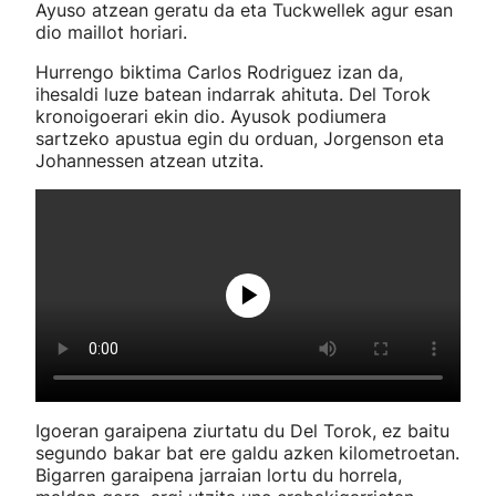
Ayuso atzean geratu da eta Tuckwellek agur esan
dio maillot horiari.
Hurrengo biktima Carlos Rodriguez izan da,
ihesaldi luze batean indarrak ahituta. Del Torok
kronoigoerari ekin dio. Ayusok podiumera
sartzeko apustua egin du orduan, Jorgenson eta
Johannessen atzean utzita.
Igoeran garaipena ziurtatu du Del Torok, ez baitu
segundo bakar bat ere galdu azken kilometroetan.
Bigarren garaipena jarraian lortu du horrela,