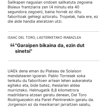
Sailkapen nagusian ondoen sailkatuta zegoena
Bisieux frantziarra zen (4 minutu eta 40
segundora zegoen), baina horrek ez ditu
faboritoak gehiegi aztoratu. Tropelak, hala ere, ez
die alde handia ateratzen utzi.
ISAAC DEL TORO, LASTERKETAKO IRABAZLEA
❝
"Garaipen bikaina da, ezin dut
sinetsi"
UAEk dena eman du Plateau de Solaison
mendatearen igoeran. Pablo Torresek soka
tenkatu du faboritoen artean lehen aukeraketa
egiteko eta, bide batez, iheslarien aldea
murrizteko. Helmugatik 8,8 kilometrora
madrildarra atzean geratu denean, Del Toro
Rodriguezekin eta Paret-Peintrerekin geratu da.
Jorgenson ez da mexikarrari jarraitzen saiatu,