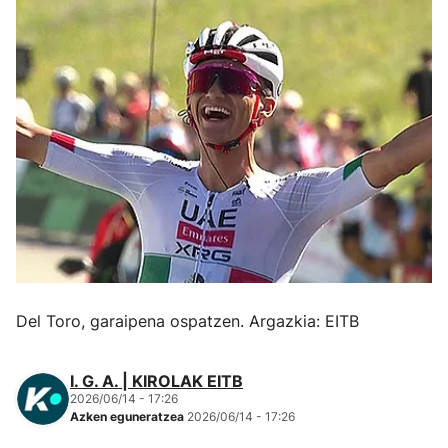
Herri-kirolak
Eskubaloia
Kirolak 360
Atletismoa
Mendi-lasterketak
Kirol gehiago
Del Toro, garaipena ospatzen. Argazkia: EITB
"Helmuga"
I. G. A. | KIROLAK EITB
2026/06/14 - 17:26
Azken eguneratzea
2026/06/14 - 17:26