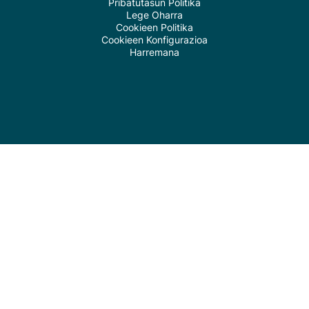
Pribatutasun Politika
Lege Oharra
Cookieen Politika
Cookieen Konfigurazioa
Harremana