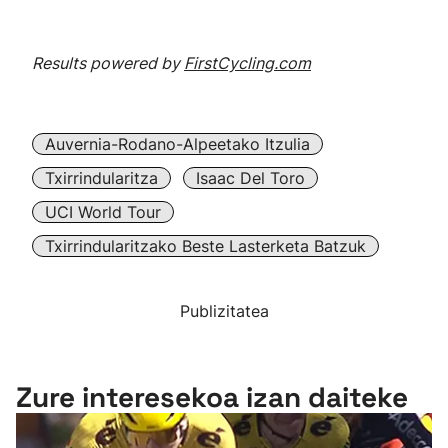
Results powered by
FirstCycling.com
Auvernia-Rodano-Alpeetako Itzulia
Txirrindularitza
Isaac Del Toro
UCI World Tour
Txirrindularitzako Beste Lasterketa Batzuk
Publizitatea
Zure interesekoa izan daiteke