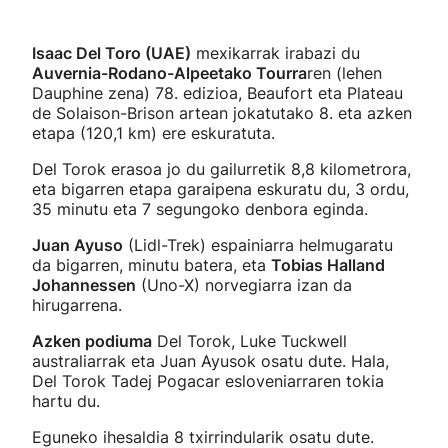
Isaac Del Toro (UAE)
mexikarrak irabazi du
Auvernia-Rodano-Alpeetako Tourra
ren (lehen
Dauphine zena) 78. edizioa, Beaufort eta Plateau
de Solaison-Brison artean jokatutako 8. eta azken
etapa (120,1 km) ere eskuratuta.
Del Torok erasoa jo du gailurretik 8,8 kilometrora,
eta bigarren etapa garaipena eskuratu du, 3 ordu,
35 minutu eta 7 segungoko denbora eginda.
Juan Ayuso
(Lidl-Trek) espainiarra helmugaratu
da bigarren, minutu batera, eta
Tobias Halland
Johannessen
(Uno-X) norvegiarra izan da
hirugarrena.
Azken podiuma
Del Torok, Luke Tuckwell
australiarrak eta Juan Ayusok osatu dute. Hala,
Del Torok Tadej Pogacar esloveniarraren tokia
hartu du.
Eguneko ihesaldia 8 txirrindularik osatu dute.