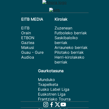
EITB MEDIA
Kirolak
EITB
Zuzenean
Orain
Futboleko berriak
ETBON
Saskibaloiko
Gaztea
berriak
Makusi
Arrauneko berriak
Guau - Gure
Pilotako berriak
Audioa
Herri-kirolakeko
berriak
Gaurkotasuna
Munduko
Txapelketa
Eusko Label Liga
Euskotren Liga
Frantziako Tourra