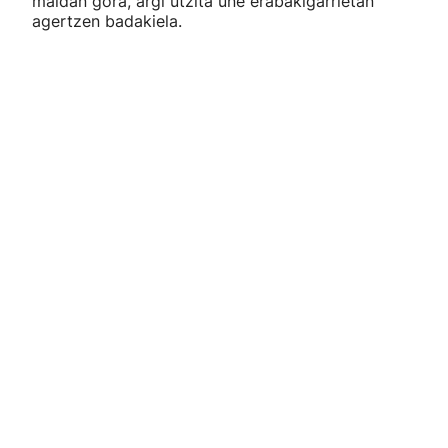
maldan gora, argi utzita une erabakigarrietan
agertzen badakiela.