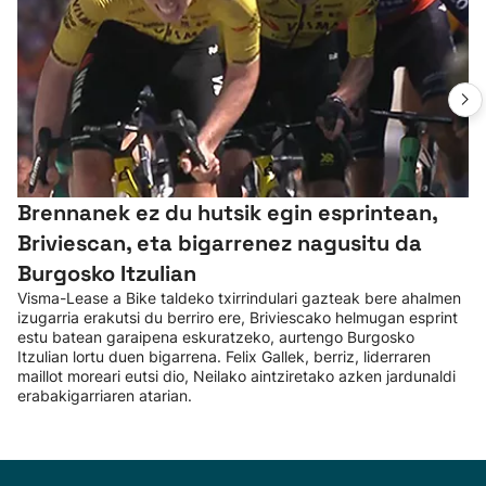
Brennanek ez du hutsik egin esprintean,
Briviescan, eta bigarrenez nagusitu da
Burgosko Itzulian
Visma-Lease a Bike taldeko txirrindulari gazteak bere ahalmen
izugarria erakutsi du berriro ere, Briviescako helmugan esprint
estu batean garaipena eskuratzeko, aurtengo Burgosko
Itzulian lortu duen bigarrena. Felix Gallek, berriz, liderraren
maillot moreari eutsi dio, Neilako aintziretako azken jardunaldi
erabakigarriaren atarian.