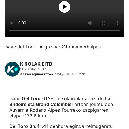
Herri-kirolak
Eskubaloia
Kirolak 360
Isaac del Toro. Argazkia: @tourauverhalpes
Atletismoa
KIROLAK EITB
2026/06/13 - 17:20
Mendi-lasterketak
Azken eguneratzea
2026/06/13 - 17:20
Kirol gehiago
Isaac
Del Toro
(UAE) mexikarrak irabazi du
La
"Helmuga"
Bridoire eta Grand Colombier
artean jokatu den
Auvernia Rodano Alpes Tourreko zazpigarren
etapa (133.6 km).
Del Toro
3h.41.41
denbora eginda helmugaratu