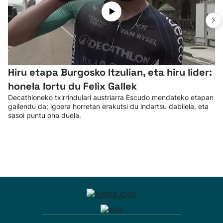
Hiru etapa Burgosko Itzulian, eta hiru lider:
honela lortu du Felix Gallek
Decathloneko txirrindulari austriarra Escudo mendateko etapan
gailendu da; igoera horretan erakutsi du indartsu dabilela, eta
sasoi puntu ona duela.