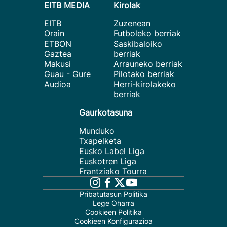
EITB MEDIA
Kirolak
EITB
Zuzenean
Orain
Futboleko berriak
ETBON
Saskibaloiko
Gaztea
berriak
Makusi
Arrauneko berriak
Guau - Gure
Pilotako berriak
Audioa
Herri-kirolakeko
berriak
Gaurkotasuna
Munduko
Txapelketa
Eusko Label Liga
Euskotren Liga
Frantziako Tourra
Pribatutasun Politika
Lege Oharra
Cookieen Politika
Cookieen Konfigurazioa