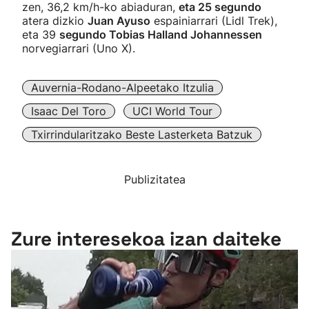
zen, 36,2 km/h-ko abiaduran,
eta 25 segundo
atera dizkio
Juan Ayuso
espainiarrari (Lidl Trek),
eta 39
segundo Tobias Halland Johannessen
norvegiarrari (Uno X).
Auvernia-Rodano-Alpeetako Itzulia
Isaac Del Toro
UCI World Tour
Txirrindularitzako Beste Lasterketa Batzuk
Publizitatea
Zure interesekoa izan daiteke