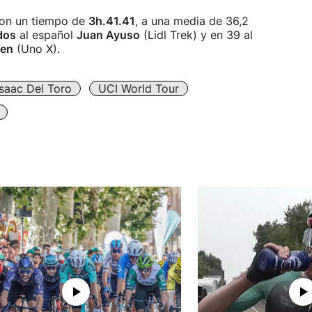
on un tiempo de
3h.41.41
, a una media de 36,2
dos
al español
Juan Ayuso
(Lidl Trek) y en 39 al
sen
(Uno X).
Isaac Del Toro
UCI World Tour