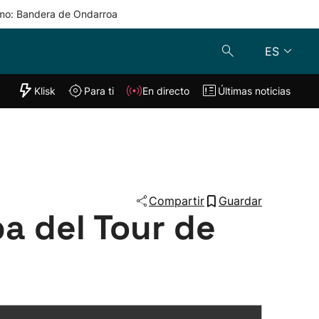
mo: Bandera de Ondarroa
ES
"Helmuga"
Klisk
Para ti
En directo
Últimas noticias
Klisk
En directo
s
Para ti
Lo último
Compartir
Guardar
a del Tour de