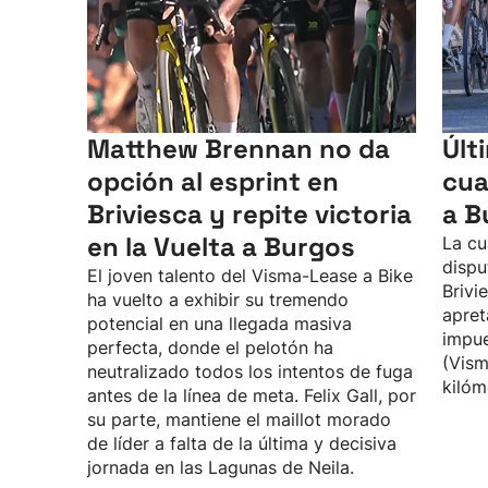
Matthew Brennan no da
Últ
opción al esprint en
cua
Briviesca y repite victoria
a B
en la Vuelta a Burgos
La cu
dispu
El joven talento del Visma-Lease a Bike
Brivi
ha vuelto a exhibir su tremendo
apret
potencial en una llegada masiva
impue
perfecta, donde el pelotón ha
(Vism
neutralizado todos los intentos de fuga
kilóm
antes de la línea de meta. Felix Gall, por
su parte, mantiene el maillot morado
de líder a falta de la última y decisiva
jornada en las Lagunas de Neila.