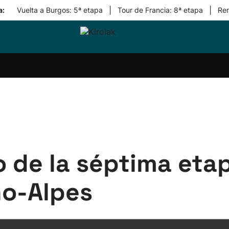
|
|
a:
Vuelta a Burgos: 5ª etapa
Tour de Francia: 8ª etapa
Re
ri-
Balonmano
Kirolak
Atletismo
Carreras
Más
olak
360
de
deporte
Equipos
montaña
kolaritza
Competiciones
En
ri-
directo
otzea
Vídeos
ol Herri
por
atira
deporte
o de la séptima etap
o-Alpes