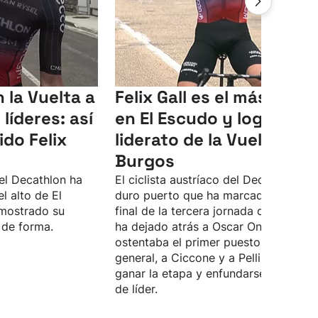
 la Vuelta a
Felix Gall es el más fuert
líderes: así
en El Escudo y logra el
ido Felix
liderato de la Vuelta a
Burgos
del Decathlon ha
El ciclista austríaco del Decathlon, en
l alto de El
duro puerto que ha marcado el tram
mostrado su
final de la tercera jornada de la carrer
 de forma.
ha dejado atrás a Oscar Onley, que
ostentaba el primer puesto en la
general, a Ciccone y a Pellizzari, para
ganar la etapa y enfundarse el maillot
de líder.