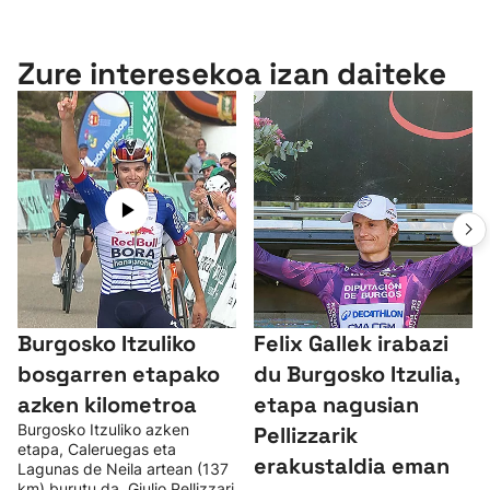
Zure interesekoa izan daiteke
Burgosko Itzuliko
Felix Gallek irabazi
bosgarren etapako
du Burgosko Itzulia,
azken kilometroa
etapa nagusian
Burgosko Itzuliko azken
Pellizzarik
etapa, Caleruegas eta
erakustaldia eman
Lagunas de Neila artean (137
km) burutu da. Giulio Pellizzari