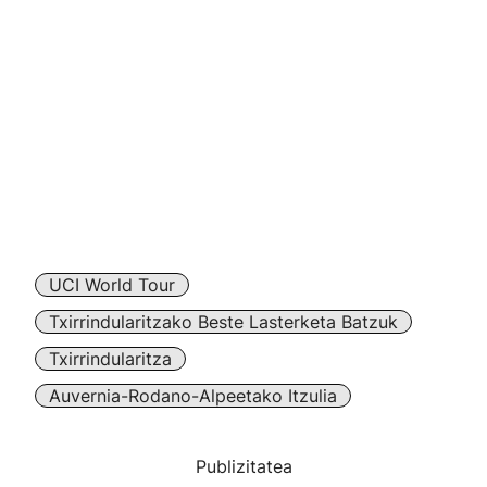
UCI World Tour
Txirrindularitzako Beste Lasterketa Batzuk
Txirrindularitza
Auvernia-Rodano-Alpeetako Itzulia
Publizitatea