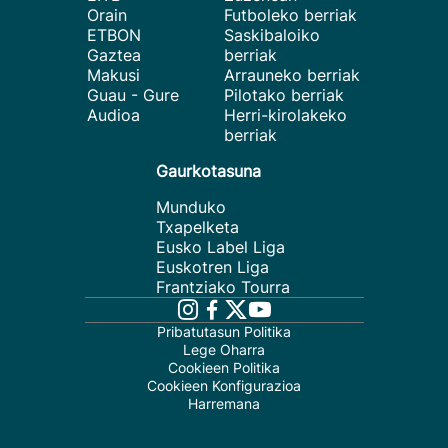
Orain
Futboleko berriak
ETBON
Saskibaloiko
Gaztea
berriak
Makusi
Arrauneko berriak
Guau - Gure
Pilotako berriak
Audioa
Herri-kirolakeko
berriak
Gaurkotasuna
Munduko
Txapelketa
Eusko Label Liga
Euskotren Liga
Frantziako Tourra
Pribatutasun Politika
Lege Oharra
Cookieen Politika
Cookieen Konfigurazioa
Harremana