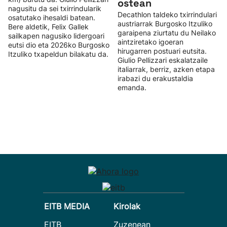
ostean
nagusitu da sei txirrindularik
Decathlon taldeko txirrindulari
osatutako ihesaldi batean.
austriarrak Burgosko Itzuliko
Bere aldetik, Felix Gallek
garaipena ziurtatu du Neilako
sailkapen nagusiko lidergoari
aintziretako igoeran
eutsi dio eta 2026ko Burgosko
hirugarren postuari eutsita.
Itzuliko txapeldun bilakatu da.
Giulio Pellizzari eskalatzaile
italiarrak, berriz, azken etapa
irabazi du erakustaldia
emanda.
EITB MEDIA
Kirolak
EITB
Zuzenean