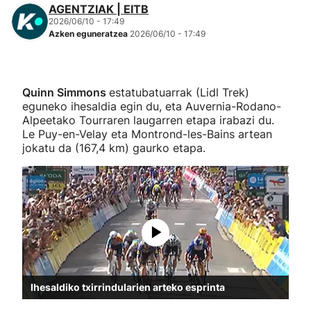
AGENTZIAK | EITB
2026/06/10 - 17:49
Azken eguneratzea
2026/06/10 - 17:49
Quinn Simmons
estatubatuarrak (Lidl Trek)
eguneko ihesaldia egin du, eta Auvernia-Rodano-
Alpeetako Tourraren laugarren etapa irabazi du.
Le Puy-en-Velay eta Montrond-les-Bains artean
jokatu da (167,4 km) gaurko etapa.
Ihesaldiko txirrindularien arteko esprinta