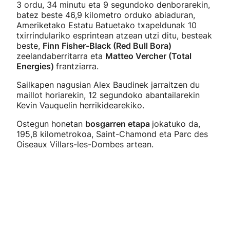
3 ordu, 34 minutu eta 9 segundoko denborarekin,
batez beste 46,9 kilometro orduko abiaduran,
Ameriketako Estatu Batuetako txapeldunak 10
txirrindulariko esprintean atzean utzi ditu, besteak
beste,
Finn Fisher-Black (Red Bull Bora)
zeelandaberritarra eta
Matteo Vercher (Total
Energies)
frantziarra.
Sailkapen nagusian Alex Baudinek jarraitzen du
maillot horiarekin, 12 segundoko abantailarekin
Kevin Vauquelin herrikidearekiko.
Ostegun honetan
bosgarren etapa
jokatuko da,
195,8 kilometrokoa, Saint-Chamond eta Parc des
Oiseaux Villars-les-Dombes artean.