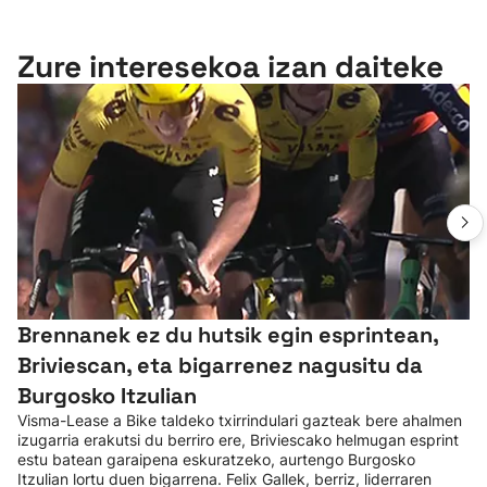
Zure interesekoa izan daiteke
Brennanek ez du hutsik egin esprintean,
Briviescan, eta bigarrenez nagusitu da
Burgosko Itzulian
Visma-Lease a Bike taldeko txirrindulari gazteak bere ahalmen
izugarria erakutsi du berriro ere, Briviescako helmugan esprint
estu batean garaipena eskuratzeko, aurtengo Burgosko
Itzulian lortu duen bigarrena. Felix Gallek, berriz, liderraren