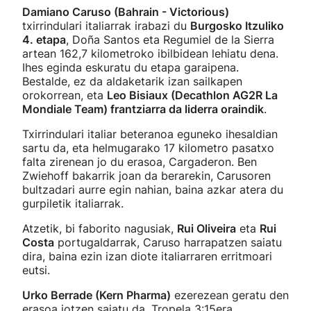
Damiano Caruso (Bahrain - Victorious)
txirrindulari italiarrak irabazi du
Burgosko Itzuliko
4. etapa
, Doña Santos eta Regumiel de la Sierra
artean 162,7 kilometroko ibilbidean lehiatu dena.
Ihes eginda eskuratu du etapa garaipena.
Bestalde, ez da aldaketarik izan sailkapen
orokorrean, eta
Leo Bisiaux (Decathlon AG2R La
Mondiale Team) frantziarra da liderra oraindik
.
Txirrindulari italiar beteranoa eguneko ihesaldian
sartu da, eta helmugarako 17 kilometro pasatxo
falta zirenean jo du erasoa, Cargaderon. Ben
Zwiehoff bakarrik joan da berarekin, Carusoren
bultzadari aurre egin nahian, baina azkar atera du
gurpiletik italiarrak.
Atzetik, bi faborito nagusiak,
Rui Oliveira
eta
Rui
Costa
portugaldarrak, Caruso harrapatzen saiatu
dira, baina ezin izan diote italiarraren erritmoari
eutsi.
Urko Berrade (Kern Pharma)
ezerezean geratu den
erasoa jotzen saiatu da. Tropela 3:15era