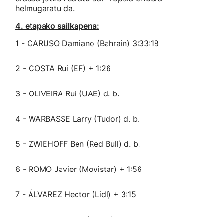
helmugaratu da.
4. etapako sailkapena:
1 - CARUSO Damiano (Bahrain) 3:33:18
2 - COSTA Rui (EF) + 1:26
3 - OLIVEIRA Rui (UAE) d. b.
4 - WARBASSE Larry (Tudor) d. b.
5 - ZWIEHOFF Ben (Red Bull) d. b.
6 - ROMO Javier (Movistar) + 1:56
7 - ÁLVAREZ Hector (Lidl) + 3:15