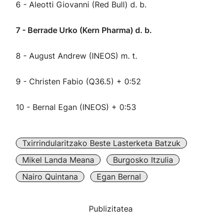
6 - Aleotti Giovanni (Red Bull) d. b.
7 - Berrade Urko (Kern Pharma) d. b.
8 - August Andrew (INEOS) m. t.
9 - Christen Fabio (Q36.5) + 0:52
10 - Bernal Egan (INEOS) + 0:53
Txirrindularitzako Beste Lasterketa Batzuk
Mikel Landa Meana
Burgosko Itzulia
Nairo Quintana
Egan Bernal
Publizitatea