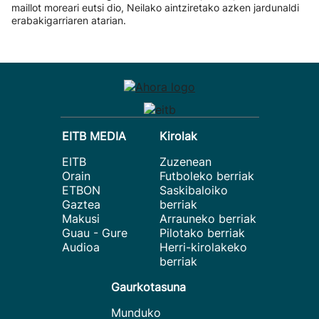
maillot moreari eutsi dio, Neilako aintziretako azken jardunaldi
erabakigarriaren atarian.
EITB MEDIA
Kirolak
EITB
Zuzenean
Orain
Futboleko berriak
ETBON
Saskibaloiko
Gaztea
berriak
Makusi
Arrauneko berriak
Guau - Gure
Pilotako berriak
Audioa
Herri-kirolakeko
berriak
Gaurkotasuna
Munduko