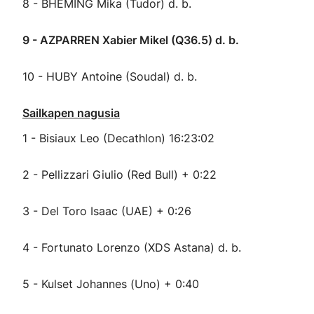
8 - BHEMING Mika (Tudor) d. b.
9 - AZPARREN Xabier Mikel (Q36.5) d. b.
10 - HUBY Antoine (Soudal) d. b.
Sailkapen nagusia
1 - Bisiaux Leo (Decathlon) 16:23:02
2 - Pellizzari Giulio (Red Bull) + 0:22
3 - Del Toro Isaac (UAE) + 0:26
4 - Fortunato Lorenzo (XDS Astana) d. b.
5 - Kulset Johannes (Uno) + 0:40