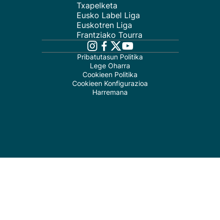
Txapelketa
Eusko Label Liga
Euskotren Liga
Frantziako Tourra
Pribatutasun Politika
Lege Oharra
Cookieen Politika
Cookieen Konfigurazioa
Harremana