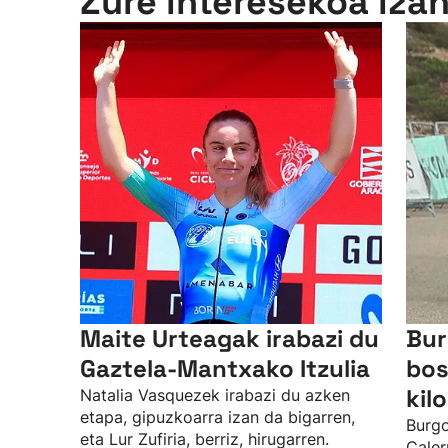
Zure interesekoa iza
Maite Urteagak irabazi du
Bur
Gaztela-Mantxako Itzulia
bos
kil
Natalia Vasquezek irabazi du azken
etapa, gipuzkoarra izan da bigarren,
Burgo
eta Lur Zufiria, berriz, hirugarren.
Caler