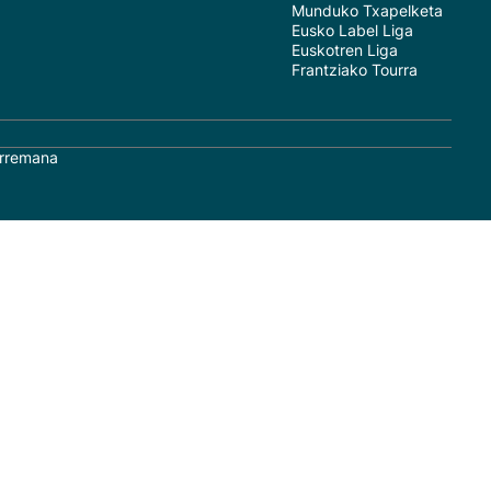
Munduko Txapelketa
Eusko Label Liga
Euskotren Liga
Frantziako Tourra
rremana