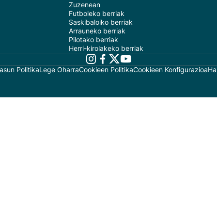
Zuzenean
Futboleko berriak
Saskibaloiko berriak
Arrauneko berriak
Pilotako berriak
Herri-kirolakeko berriak
asun Politika
Lege Oharra
Cookieen Politika
Cookieen Konfigurazioa
Ha