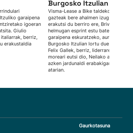
Burgosko Itzulian
rindulari
Visma-Lease a Bike taldeko txirrindula
Itzuliko garaipena
gazteak bere ahalmen izugarria
intziretako igoeran
erakutsi du berriro ere, Briviescako
tsita. Giulio
helmugan esprint estu batean
italiarrak, berriz,
garaipena eskuratzeko, aurtengo
u erakustaldia
Burgosko Itzulian lortu duen bigarren
Felix Gallek, berriz, liderraren maillot
moreari eutsi dio, Neilako aintziretak
azken jardunaldi erabakigarriaren
atarian.
Gaurkotasuna