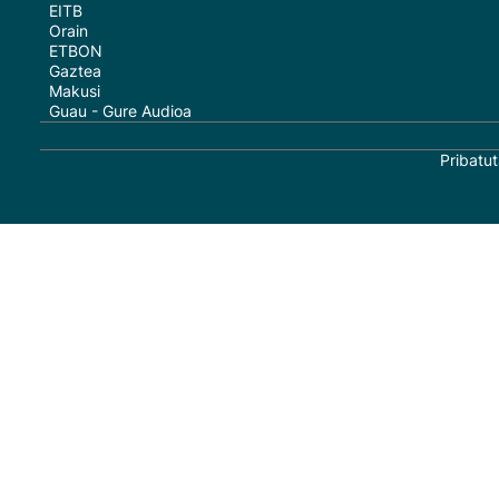
EITB
Orain
ETBON
Gaztea
Makusi
Guau - Gure Audioa
Pribatut