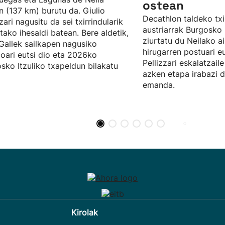
ostean
n (137 km) burutu da. Giulio
Decathlon taldeko txir
zari nagusitu da sei txirrindularik
austriarrak Burgosko 
tako ihesaldi batean. Bere aldetik,
ziurtatu du Neilako a
 Gallek sailkapen nagusiko
hirugarren postuari eu
goari eutsi dio eta 2026ko
Pellizzari eskalatzaile 
sko Itzuliko txapeldun bilakatu
azken etapa irabazi d
emanda.
Kirolak