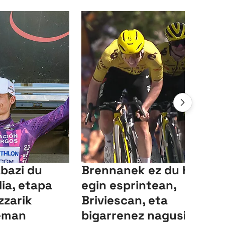
abazi du
Brennanek ez du hutsik
ia, etapa
egin esprintean,
zzarik
Briviescan, eta
 eman
bigarrenez nagusitu da