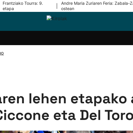
Frantziako Tourra: 9.
Andre Maria Zuriaren Feria: Zabala-Z
|
etapa
ostean
i-
Eskubaloia
Kirolak
Atletismoa
Mendi-
Kirol
lak
360
lasterketak
gehiag
Taldeak
olaritza
Lehiaketak
Zuzenean
go
i-
Kirol-
tzea
bideoak
l Herri
tira
aren lehen etapako
Ciccone eta Del Tor