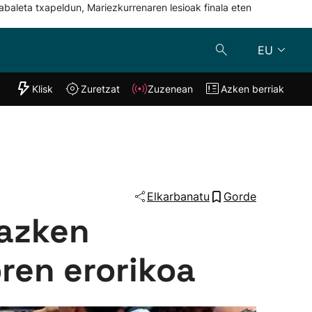
abaleta txapeldun, Mariezkurrenaren lesioak finala eten
EU
"Helmuga"
Klisk
Zuretzat
Zuzenean
Azken berriak
Klisk
Zuzenean
o
Zuretzat
Azken berria
Elkarbanatu
Gorde
 azken
oren erorikoa