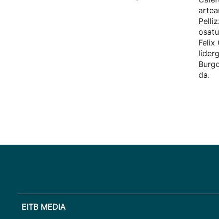
artea
Pelliz
osatu
Felix
lider
Burgo
da.
EITB MEDIA