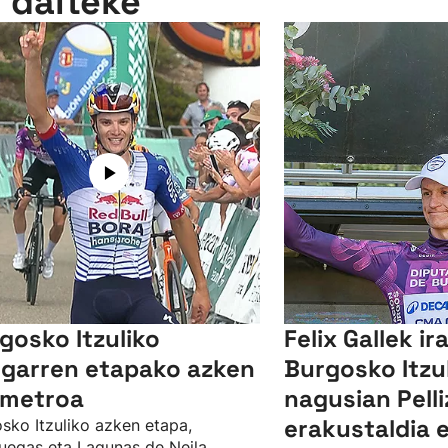
n daiteke
gosko Itzuliko
Felix Gallek ir
garren etapako azken
Burgosko Itzul
ometroa
nagusian Pelli
erakustaldia
sko Itzuliko azken etapa,
uegas eta Lagunas de Neila