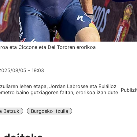
roa eta Ciccone eta Del Tororen erorikoa
2025/08/05 - 19:03
zuliaren lehen etapa, Jordan Labrosse eta Eulálioz
Publizi
lometro baino gutxiagoren faltan, erorikoa izan dute
ta Batzuk
Burgosko Itzulia