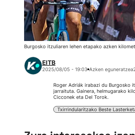
Burgosko itzuliaren lehen etapako azken kilomet
EITB
2025/08/05 - 19:03
Azken eguneratzea
Roger Adriák irabazi du Burgosko it
jarraituta. Gainera, helmugarako ki
Cicconek eta Del Torok.
Txirrindularitzako Beste Lasterke