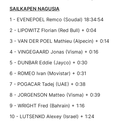
SAILKAPEN NAGUSIA
1 - EVENEPOEL Remco (Soudal) 18:34:54
2 - LIPOWITZ Florian (Red Bull) + 0:04
3 - VAN DER POEL Mathieu (Alpecin) + 0:14
4 - VINGEGAARD Jonas (Visma) + 0:16
5 - DUNBAR Eddie (Jayco) + 0:30
6 - ROMEO Ivan (Movistar) + 0:31
7 - POGACAR Tadej (UAE) + 0:38
8 - JORGENSON Matteo (Visma) + 0:39
9 - WRIGHT Fred (Bahrain) + 1:16
10 - LUTSENKO Alexey (Israel) + 1:24