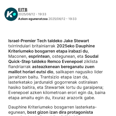
EITB
2025/06/12 - 19:33
Azken eguneratzea
2025/06/12 - 19:33
Israel-Premier Tech taldeko Jake Stewart
txirrindulari britainiarrak
2025eko Dauphine
Kriteriumeko bosgarren etapa irabazi du
,
Maconen,
esprintean
, ostegunean, eta
Soudal
Quick-Step taldeko Remco Evenepoel
ziklista
flandriarrak
asteazkenean bereganatu zuen
maillot horiari eutsi dio
, sailkapen nagusiko lider
jarraitzen baitu. Trantsizio etapa izan da,
lasterketako jardunaldi gogorrenak ostiralean
hasiko baitira, eta Stewartek lortu du garaipena;
Evenepoel azken kilometroan erori egin da, baina
etapa amaitu egin du, itxuraz arazorik gabe.
Dauphine Kriteriumeko bosgarren lasterketa-
egunean,
bost gizon izan dira protagonista