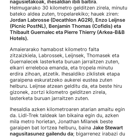
nagusietakoak, ihesaldian ibili baitira
.
Helmugarako 30 kilometro gelditzen zirela, minutu
bateko aldea zuten, tropelarekiko; hauek ziren:
Jordan Labrosse (Decathlon AG2R), Enzo Leijnse
(Picnic PostNL), Benjamin Thomas (Cofidis) eta
Thibault Guernalec eta Pierre Thierry (Arkea-B&B
Hotels).
Amaierarako hamabost kilometro falta
zitzaizkiela, Labrossek, Leijnsek, Thomasek eta
Guernalecek lasterketa buruan jarraitzen zuten,
elkarri erreleboa emanda, eta tropela minutu
erdira zihoan, atzetik. Ihesaldiko ziklistek etapa
garaipena eskuratzeko aukerei eustea zuten
helburu. Leijnse atzean gelditu da, eta beste hiru
gizonek, zortzi kilometro gelditzen zirela,
lasterketa buruan jarraitzen zuten.
Ihesaldia azken kilometroaren atarian amaitu egin
da. Lidl-Trek taldeak lan bikaina egin du, azken
mila metro horietan, Jonathan Milanek beste
garaipen bat lortzea helburu, baina
Jake Stewart
nagusitasunez gailendu da
; bigarrenez irabazi du