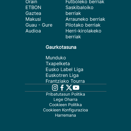
Orain
Futboleko berriak
ETBON
Saskibaloiko
Gaztea
berriak
Makusi
Arrauneko berriak
Guau - Gure
Pilotako berriak
Audioa
Herri-kirolakeko
berriak
Gaurkotasuna
Munduko
Txapelketa
Eusko Label Liga
Euskotren Liga
Frantziako Tourra
Pribatutasun Politika
Lege Oharra
Cookieen Politika
Cookieen Konfigurazioa
Harremana