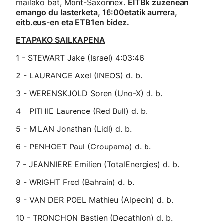
mailako bat, Mont-Saxonnex.
EITBk zuzenean
emango du lasterketa, 16:00etatik aurrera,
eitb.eus-en eta ETB1en bidez.
ETAPAKO SAILKAPENA
1 - STEWART Jake (Israel) 4:03:46
2 - LAURANCE Axel (INEOS) d. b.
3 - WERENSKJOLD Soren (Uno-X) d. b.
4 - PITHIE Laurence (Red Bull) d. b.
5 - MILAN Jonathan (Lidl) d. b.
6 - PENHOET Paul (Groupama) d. b.
7 - JEANNIERE Emilien (TotalEnergies) d. b.
8 - WRIGHT Fred (Bahrain) d. b.
9 - VAN DER POEL Mathieu (Alpecin) d. b.
10 - TRONCHON Bastien (Decathlon) d. b.