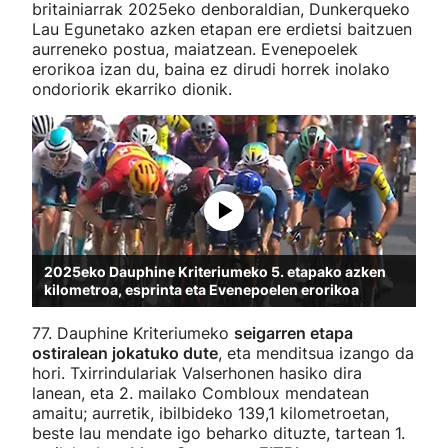
britainiarrak 2025eko denboraldian, Dunkerqueko
Lau Egunetako azken etapan ere erdietsi baitzuen
aurreneko postua, maiatzean. Evenepoelek
erorikoa izan du, baina ez dirudi horrek inolako
ondoriorik ekarriko dionik.
2025eko Dauphine Kriteriumeko 5. etapako azken
kilometroa, esprinta eta Evenepoelen erorikoa
77. Dauphine Kriteriumeko
seigarren etapa
ostiralean jokatuko dute
, eta menditsua izango da
hori. Txirrindulariak Valserhonen hasiko dira
lanean, eta 2. mailako Combloux mendatean
amaitu; aurretik, ibilbideko 139,1 kilometroetan,
beste lau mendate igo beharko dituzte, tartean 1.