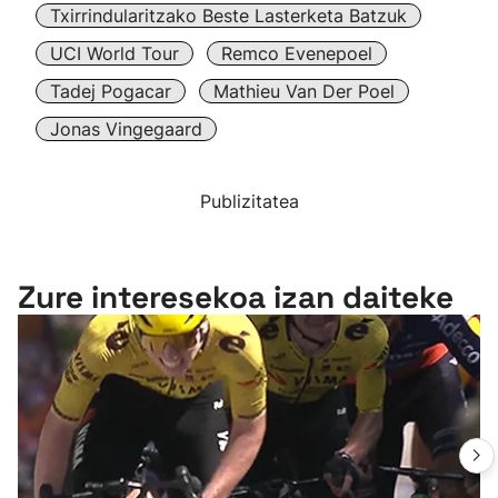
Txirrindularitzako Beste Lasterketa Batzuk
UCI World Tour
Remco Evenepoel
Tadej Pogacar
Mathieu Van Der Poel
Jonas Vingegaard
Publizitatea
Zure interesekoa izan daiteke