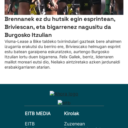
Brennanek ez du hutsik egin esprintean,
Briviescan, eta bigarrenez nagusitu da
Burgosko Itzulian
Visma-Lease a Bike taldeko txirrindulari gazteak bere ahalmen
izugarria erakutsi du berriro ere, Briviescako helmugan esprint
estu batean garaipena eskuratzeko, aurtengo Burgosko
Itzulian lortu duen bigarrena. Felix Gallek, berriz, liderraren
maillot moreari eutsi dio, Neilako aintziretako azken jardunaldi
erabakigarriaren atarian.
EITB MEDIA
Kirolak
EITB
Zuzenean