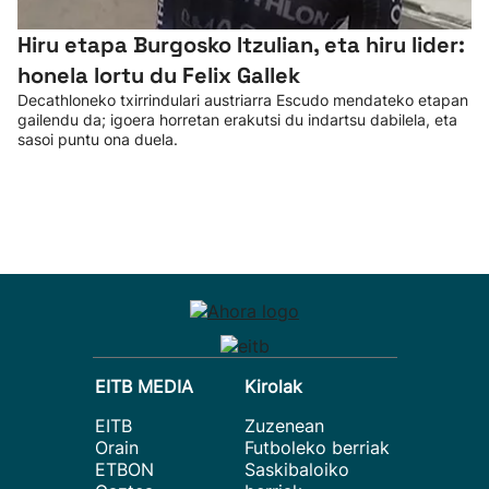
Hiru etapa Burgosko Itzulian, eta hiru lider:
honela lortu du Felix Gallek
Decathloneko txirrindulari austriarra Escudo mendateko etapan
gailendu da; igoera horretan erakutsi du indartsu dabilela, eta
sasoi puntu ona duela.
EITB MEDIA
Kirolak
EITB
Zuzenean
Orain
Futboleko berriak
ETBON
Saskibaloiko