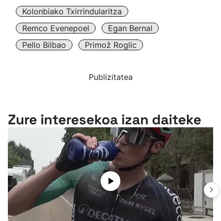
Kolonbiako Txirrindularitza
Remco Evenepoel
Egan Bernal
Pello Bilbao
Primož Roglic
Publizitatea
Zure interesekoa izan daiteke