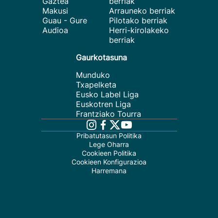
Gaztea
berriak
Makusi
Arrauneko berriak
Guau - Gure
Pilotako berriak
Audioa
Herri-kirolakeko
berriak
Gaurkotasuna
Munduko
Txapelketa
Eusko Label Liga
Euskotren Liga
Frantziako Tourra
Pribatutasun Politika
Lege Oharra
Cookieen Politika
Cookieen Konfigurazioa
Harremana