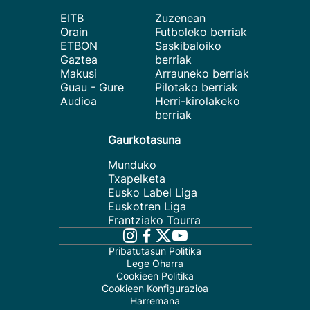
EITB
Zuzenean
Orain
Futboleko berriak
ETBON
Saskibaloiko
Gaztea
berriak
Makusi
Arrauneko berriak
Guau - Gure
Pilotako berriak
Audioa
Herri-kirolakeko
berriak
Gaurkotasuna
Munduko
Txapelketa
Eusko Label Liga
Euskotren Liga
Frantziako Tourra
Pribatutasun Politika
Lege Oharra
Cookieen Politika
Cookieen Konfigurazioa
Harremana