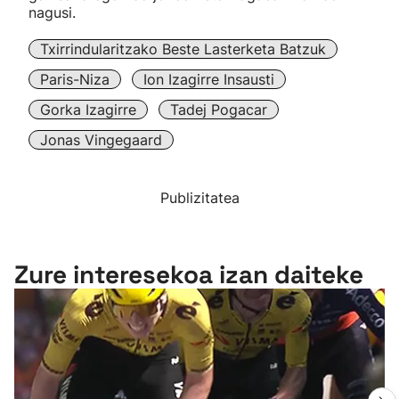
nagusi.
Txirrindularitzako Beste Lasterketa Batzuk
Paris-Niza
Ion Izagirre Insausti
Gorka Izagirre
Tadej Pogacar
Jonas Vingegaard
Publizitatea
Zure interesekoa izan daiteke