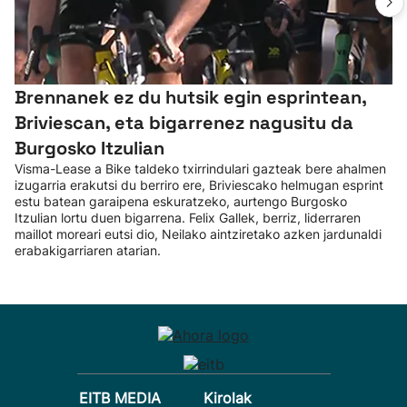
Brennanek ez du hutsik egin esprintean,
Briviescan, eta bigarrenez nagusitu da
Burgosko Itzulian
Visma-Lease a Bike taldeko txirrindulari gazteak bere ahalmen
izugarria erakutsi du berriro ere, Briviescako helmugan esprint
estu batean garaipena eskuratzeko, aurtengo Burgosko
Itzulian lortu duen bigarrena. Felix Gallek, berriz, liderraren
maillot moreari eutsi dio, Neilako aintziretako azken jardunaldi
erabakigarriaren atarian.
EITB MEDIA
Kirolak