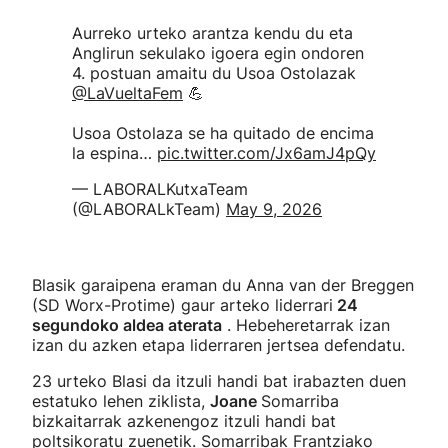
Aurreko urteko arantza kendu du eta
Anglirun sekulako igoera egin ondoren
4. postuan amaitu du Usoa Ostolazak
@LaVueltaFem
💪
Usoa Ostolaza se ha quitado de encima
la espina…
pic.twitter.com/Jx6amJ4pQy
— LABORALKutxaTeam
(@LABORALkTeam)
May 9, 2026
Blasik garaipena eraman du Anna van der Breggen
(SD Worx-Protime) gaur arteko liderrari
24
segundoko aldea aterata
. Hebeheretarrak izan
izan du azken etapa liderraren jertsea defendatu.
23 urteko Blasi da itzuli handi bat irabazten duen
estatuko lehen ziklista,
Joane
Somarriba
bizkaitarrak azkenengoz itzuli handi bat
poltsikoratu zuenetik. Somarribak Frantziako