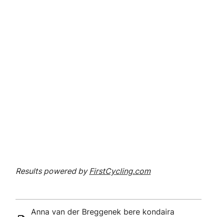
Results powered by
FirstCycling.com
Anna van der Breggenek bere kondaira