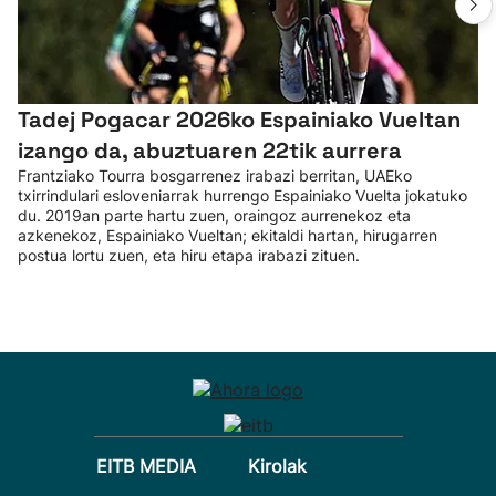
Tadej Pogacar 2026ko Espainiako Vueltan
izango da, abuztuaren 22tik aurrera
Frantziako Tourra bosgarrenez irabazi berritan, UAEko
txirrindulari esloveniarrak hurrengo Espainiako Vuelta jokatuko
du. 2019an parte hartu zuen, oraingoz aurrenekoz eta
azkenekoz, Espainiako Vueltan; ekitaldi hartan, hirugarren
postua lortu zuen, eta hiru etapa irabazi zituen.
EITB MEDIA
Kirolak