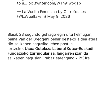
to a…
pic.twitter.com/WTh91wogab
— La Vuelta Femenina by Carrefour.es
(@LaVueltaFem)
May 9, 2026
Blasik 23 segundo gehiago egin ditu helmugan,
baina Van der Breggeni behar besteko aldea atera
dio sailkapen nagusiko lehen postua
lortzeko.
Usoa Ostolaza Laboral Kutxa-Euskadi
Fundazioko txirrindulariza, laugarren izan da
sailkapen nagusian, irabazlearengandik 2:31ra.