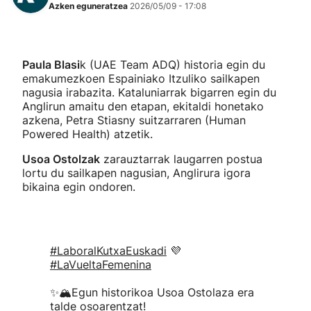
Azken eguneratzea
2026/05/09 - 17:08
Paula Blasi
k (UAE Team ADQ) historia egin du
emakumezkoen Espainiako Itzuliko sailkapen
nagusia irabazita. Kataluniarrak bigarren egin du
Anglirun amaitu den etapan, ekitaldi honetako
azkena, Petra Stiasny suitzarraren (Human
Powered Health) atzetik.
Usoa Ostolzak
zarauztarrak laugarren postua
lortu du sailkapen nagusian, Anglirura igora
bikaina egin ondoren.
#LaboralKutxaEuskadi
💜
#LaVueltaFemenina
✨🏔️Egun historikoa Usoa Ostolaza era
talde osoarentzat!