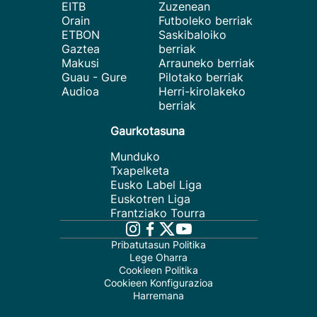
EITB
Zuzenean
Orain
Futboleko berriak
ETBON
Saskibaloiko
Gaztea
berriak
Makusi
Arrauneko berriak
Guau - Gure
Pilotako berriak
Audioa
Herri-kirolakeko
berriak
Gaurkotasuna
Munduko
Txapelketa
Eusko Label Liga
Euskotren Liga
Frantziako Tourra
Pribatutasun Politika
Lege Oharra
Cookieen Politika
Cookieen Konfigurazioa
Harremana