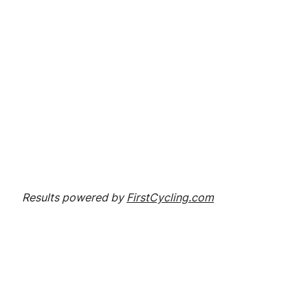
Results powered by
FirstCycling.com