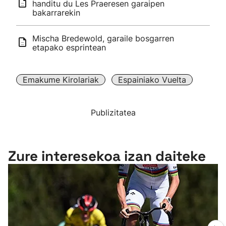
handitu du Les Praeresen garaipen
bakarrarekin
Mischa Bredewold, garaile bosgarren
etapako esprintean
Emakume Kirolariak
Espainiako Vuelta
Publizitatea
Zure interesekoa izan daiteke