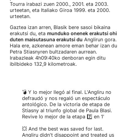
Tourra irabazi zuen 2000., 2001. eta 2003.
urteetan, eta Italiako Giroa 1999. eta 2000.
urteetan.
Gaztea izan arren, Blasik bere sasoi bikaina
erakutsi du, eta
munduko onenek erakutsi ohi
duten maisutasuna erakutsi du
Anglirun gora.
Hala ere, azkenean amore eman behar izan du
Petra Stiasnyren bultzadaren aurrean.
Irabazleak 4h09:40ko denboran egin ditu
ibilbideko 132,9 kilometroak.
💣 Y lo mejor llegó al final. L'Angliru no
defraudó y nos regaló un espectáculo
antológico. De la victoria de etapa de
Stiasny al triunfo global de Paula Blasi.
Revive lo mejor de la etapa 7️⃣ en 1'
💥 And the best was saved for last.
Angliru didn't disappoint and treated us