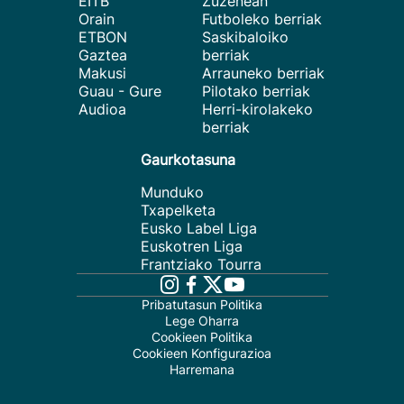
EITB
Zuzenean
Orain
Futboleko berriak
ETBON
Saskibaloiko
Gaztea
berriak
Makusi
Arrauneko berriak
Guau - Gure
Pilotako berriak
Audioa
Herri-kirolakeko
berriak
Gaurkotasuna
Munduko
Txapelketa
Eusko Label Liga
Euskotren Liga
Frantziako Tourra
Pribatutasun Politika
Lege Oharra
Cookieen Politika
Cookieen Konfigurazioa
Harremana