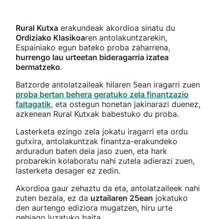
Rural Kutxa
erakundeak akordioa sinatu du
Ordiziako Klasikoa
ren antolakuntzarekin,
Espainiako egun bateko proba zaharrena,
hurrengo lau urteetan bideragarria izatea
bermatzeko
.
Batzorde antolatzaileak hilaren 5ean iragarri zuen
proba bertan behera geratuko zela finantzazio
faltagatik
, eta ostegun honetan jakinarazi duenez,
azkenean Rural Kutxak babestuko du proba.
Lasterketa ezingo zela jokatu iragarri eta ordu
gutxira, antolakuntzak finantza-erakundeko
arduradun baten deia jaso zuen, eta hark
probarekin kolaboratu nahi zutela adierazi zuen,
lasterketa desager ez zedin.
Akordioa gaur zehaztu da eta, antolatzaileek nahi
zuten bezala, ez da
uztailaren 25ean
jokatuko
den aurtengo ediziora mugatzen, hiru urte
gehiago luzatuko baita.