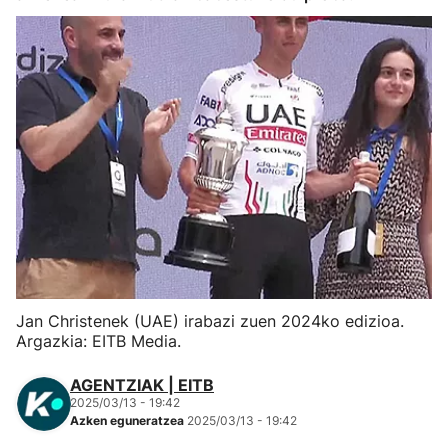
Herri-kirolak
Eskubaloia
Kirolak 360
Atletismoa
Mendi-lasterketak
Kirol gehiago
Jan Christenek (UAE) irabazi zuen 2024ko edizioa.
Argazkia: EITB Media.
"Helmuga"
AGENTZIAK | EITB
2025/03/13 - 19:42
Azken eguneratzea
2025/03/13 - 19:42