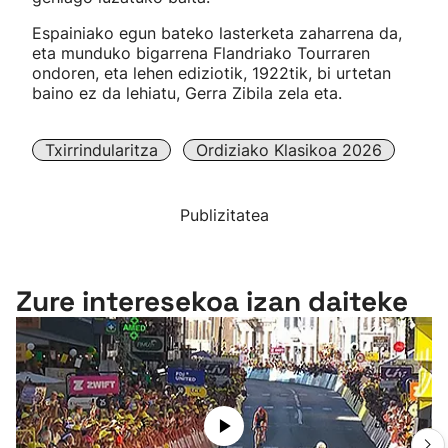
Espainiako egun bateko lasterketa zaharrena da,
eta munduko bigarrena Flandriako Tourraren
ondoren, eta lehen ediziotik, 1922tik, bi urtetan
baino ez da lehiatu, Gerra Zibila zela eta.
Txirrindularitza
Ordiziako Klasikoa 2026
Publizitatea
Zure interesekoa izan daiteke