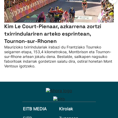
Kim Le Court-Pienaar, azkarrena zortzi
txirrindulariren arteko esprintean,
Tournon-sur-Rhonen
Maurizioko txirrindulariak irabazi du Frantziako Tourreko
seigarren etapa, 153,4 kilometrokoa, Montbrison eta Tournon-
sur-Rhone artean jokatu dena. Bestalde, sailkapen nagsuiko
faboritoak indarrak gordetzen saiatu dira, ostiral honetan Mont
Ventoux igotzeko.
EITB MEDIA
Kirolak