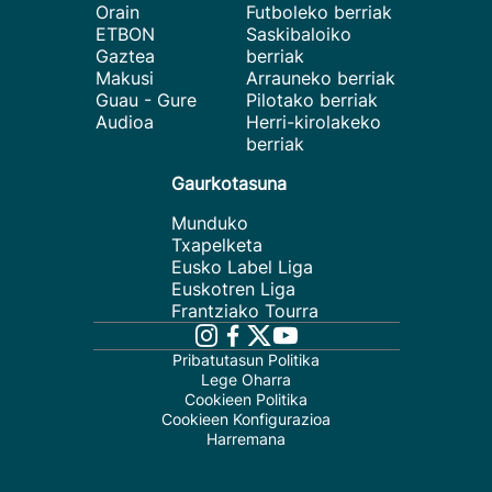
Orain
Futboleko berriak
ETBON
Saskibaloiko
Gaztea
berriak
Makusi
Arrauneko berriak
Guau - Gure
Pilotako berriak
Audioa
Herri-kirolakeko
berriak
Gaurkotasuna
Munduko
Txapelketa
Eusko Label Liga
Euskotren Liga
Frantziako Tourra
Pribatutasun Politika
Lege Oharra
Cookieen Politika
Cookieen Konfigurazioa
Harremana