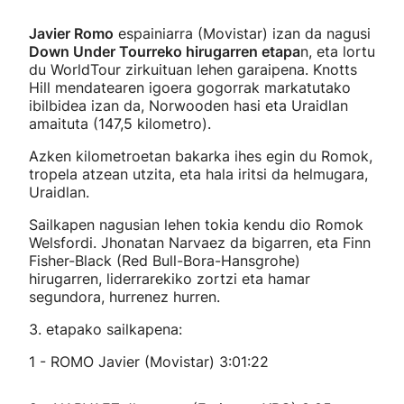
Javier Romo
espainiarra (Movistar) izan da nagusi
Down Under Tourreko hirugarren etapa
n, eta lortu
du WorldTour zirkuituan lehen garaipena. Knotts
Hill mendatearen igoera gogorrak markatutako
ibilbidea izan da, Norwooden hasi eta Uraidlan
amaituta (147,5 kilometro).
Azken kilometroetan bakarka ihes egin du Romok,
tropela atzean utzita, eta hala iritsi da helmugara,
Uraidlan.
Sailkapen nagusian lehen tokia kendu dio Romok
Welsfordi. Jhonatan Narvaez da bigarren, eta Finn
Fisher-Black (Red Bull-Bora-Hansgrohe)
hirugarren, liderrarekiko zortzi eta hamar
segundora, hurrenez hurren.
3. etapako sailkapena:
1 - ROMO Javier (Movistar) 3:01:22