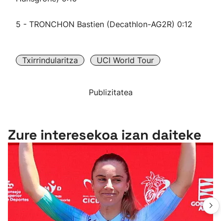
5 - TRONCHON Bastien (Decathlon-AG2R) 0:12
Txirrindularitza
UCI World Tour
Publizitatea
Zure interesekoa izan daiteke