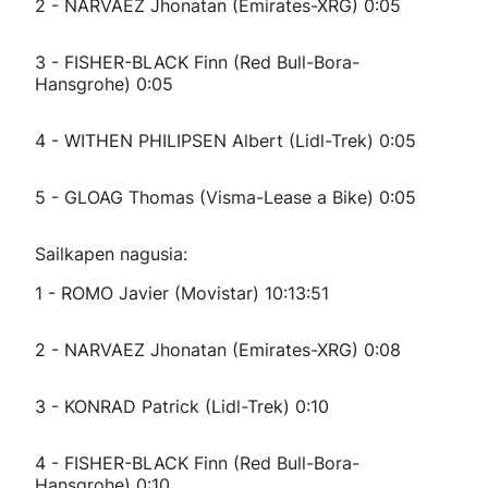
2 - NARVAEZ Jhonatan (Emirates-XRG) 0:05
3 - FISHER-BLACK Finn (Red Bull-Bora-
Hansgrohe) 0:05
4 - WITHEN PHILIPSEN Albert (Lidl-Trek) 0:05
5 - GLOAG Thomas (Visma-Lease a Bike) 0:05
Sailkapen nagusia:
1 - ROMO Javier (Movistar) 10:13:51
2 - NARVAEZ Jhonatan (Emirates-XRG) 0:08
3 - KONRAD Patrick (Lidl-Trek) 0:10
4 - FISHER-BLACK Finn (Red Bull-Bora-
Hansgrohe) 0:10