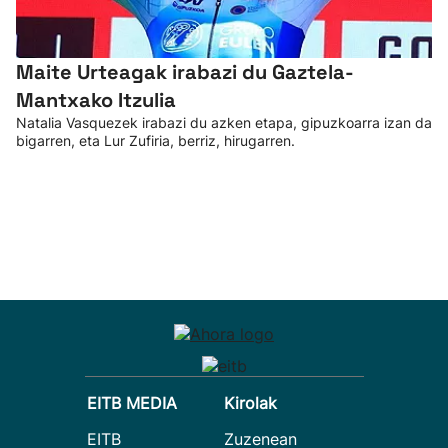
Maite Urteagak irabazi du Gaztela-
Mantxako Itzulia
Natalia Vasquezek irabazi du azken etapa, gipuzkoarra izan da
bigarren, eta Lur Zufiria, berriz, hirugarren.
EITB MEDIA
Kirolak
EITB
Zuzenean