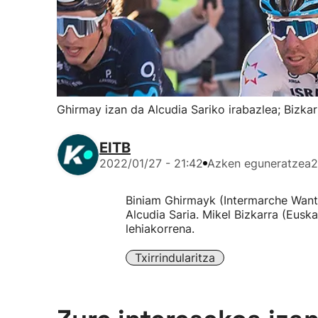
Ghirmay izan da Alcudia Sariko irabazlea; Bizkarr
EITB
2022/01/27 - 21:42
Azken eguneratzea
2
Biniam Ghirmayk (Intermarche Want
Alcudia Saria. Mikel Bizkarra (Euska
lehiakorrena.
Txirrindularitza