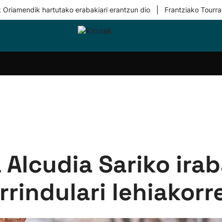
|
 Oriamendik hartutako erabakiari erantzun dio
Frantziako Tourra
i-
Eskubaloia
Kirolak
Atletismoa
Mendi-
Kirol
lak
360
lasterketak
gehiag
Taldeak
olaritza
Lehiaketak
Zuzenean
i-
Kirol-
tzea
bideoak
l Herri
tira
Alcudia Sariko irab
rrindulari lehiakorr