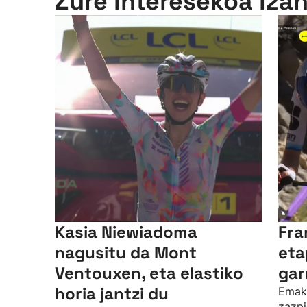
Zure interesekoa iza
Kasia Niewiadoma
Fra
nagusitu da Mont
eta
Ventouxen, eta elastiko
gar
horia jantzi du
Emak
zazpi