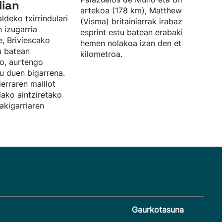
lian
artekoa (178 km), Matthew Brennan
ldeko txirrindulari
(Visma) britainiarrak irabazi duen
 izugarria
esprint estu batean erabaki da. Ikusi
e, Briviescako
hemen nolakoa izan den etapako azk
u batean
kilometroa.
o, aurtengo
tu duen bigarrena.
iderraren maillot
lako aintziretako
akigarriaren
Gaurkotasuna