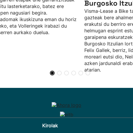
Burgosko Itzu
ditu lasterketarako, batez ere
Visma-Lease a Bike ta
apen nagusiari begira.
gazteak bere ahalmen
adomak ikuskizuna eman du horiz
erakutsi du berriro er
eko, eta Volleringek irabazi du
helmugan esprint est
erren aurkako duelua.
garaipena eskuratzek
Burgosko Itzulian lor
Felix Gallek, berriz, l
moreari eutsi dio, Nei
azken jardunaldi erab
atarian.
Kirolak