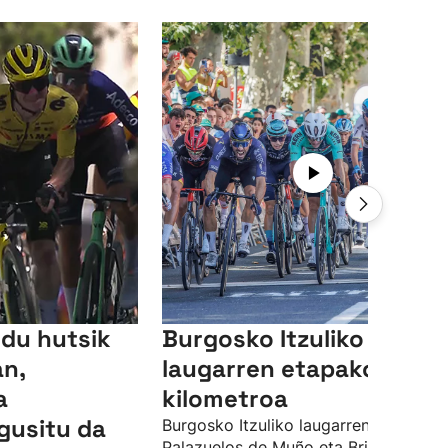
du hutsik
Burgosko Itzuliko
an,
laugarren etapako azke
a
kilometroa
gusitu da
Burgosko Itzuliko laugarren etapa,
Palazuelos de Muño eta Briviesca