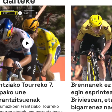
n daiteke
ntziako Tourreko 7.
Brennanek ez 
pako une
egin esprinte
rantzitsuenak
Briviescan, et
bigarrenez na
umezkoen Frantziako Tourreko
garren etapak une garrantzitsuak