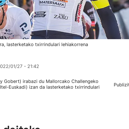
a, lasterketako txirrindulari lehiakorrena
022/01/27 - 21:42
y Gobert) irabazi du Mallorcako Challengeko
Publizi
ltel-Euskadi) izan da lasterketako txirrindulari