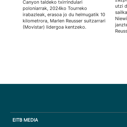
Canyon taldeko txirrindulari
utzi 
poloniarrak, 2024ko Tourreko
sailk
irabazleak, erasoa jo du helmugatik 10
Niewi
kilometrora, Marlen Reusser suitzarrari
janzt
(Movistar) lidergoa kentzeko.
Reuss
EITB MEDIA