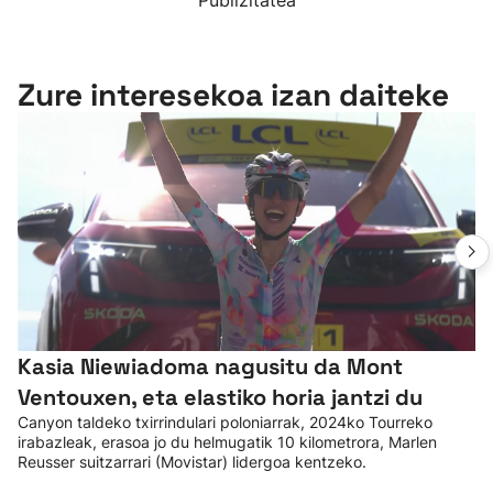
Publizitatea
Zure interesekoa izan daiteke
Kasia Niewiadoma nagusitu da Mont
Ventouxen, eta elastiko horia jantzi du
Canyon taldeko txirrindulari poloniarrak, 2024ko Tourreko
irabazleak, erasoa jo du helmugatik 10 kilometrora, Marlen
Reusser suitzarrari (Movistar) lidergoa kentzeko.