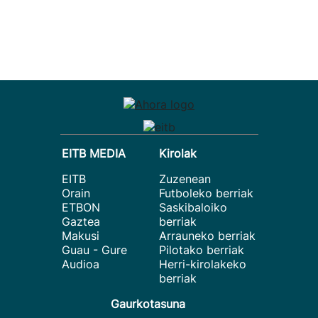
EITB MEDIA
Kirolak
EITB
Zuzenean
Orain
Futboleko berriak
ETBON
Saskibaloiko
Gaztea
berriak
Makusi
Arrauneko berriak
Guau - Gure
Pilotako berriak
Audioa
Herri-kirolakeko
berriak
Gaurkotasuna