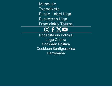
Munduko
Txapelketa
Eusko Label Liga
Euskotren Liga
Frantziako Tourra
Pribatutasun Politika
Lege Oharra
Cookieen Politika
Cookieen Konfigurazioa
Harremana