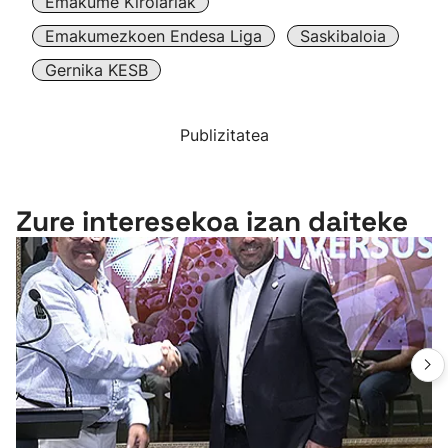
Emakume Kirolariak
Emakumezkoen Endesa Liga
Saskibaloia
Gernika KESB
Publizitatea
Zure interesekoa izan daiteke