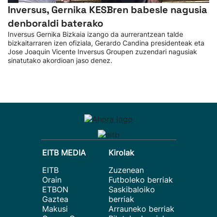
Inversus, Gernika KESBren babesle nagusia
denboraldi baterako
Inversus Gernika Bizkaia izango da aurrerantzean talde
bizkaitarraren izen ofiziala, Gerardo Candina presidenteak eta
Jose Joaquin Vicente Inversus Groupen zuzendari nagusiak
sinatutako akordioan jaso denez.
EITB MEDIA
Kirolak
EITB
Zuzenean
Orain
Futboleko berriak
ETBON
Saskibaloiko
Gaztea
berriak
Makusi
Arrauneko berriak