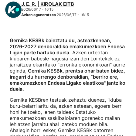
J. E. R. | KIROLAK EITB
2026/06/17 - 16:15
Azken eguneratzea
2026/06/17 - 16:15
Gernika KESBk baieztatu du, asteazkenean,
2026-2027 denboraldiko emakumezkoen Endesa
Ligan parte hartuko duela.
Azken urteotan
klubaren babesle nagusia izan den Lointekek ez
jarraitzea ekarritako “erronka ekonomikoari” aurre
eginda,
Gernika KESBk, prentsa ohar baten bidez,
iragarri du hurrengo denboraldian, “berriro ere,
emakumezkoen Endesa Ligako elastikoa" jantziko
duela.
Gernika KESBren testuak zehaztu duenez, “kluba
buru-belarri aritu da, azken asteean, egoera berri
honi heltzeko, lehen taldeak Estatuko
emakumezkoen saskibaloiaren goreneko mailan
lehiatzen jarraitu ahal izateko moduen bila.
Ahalegin horri esker, Gernika KESBk datorren