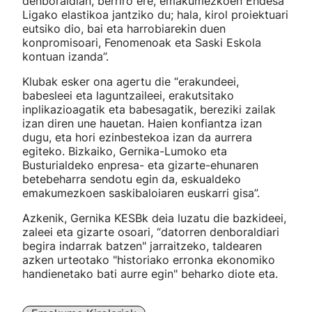
denboraldian, berriro ere, emakumezkoen Endesa
Ligako elastikoa jantziko du; hala, kirol proiektuari
eutsiko dio, bai eta harrobiarekin duen
konpromisoari, Fenomenoak eta Saski Eskola
kontuan izanda”.
Klubak esker ona agertu die “erakundeei,
babesleei eta laguntzaileei, erakutsitako
inplikazioagatik eta babesagatik, bereziki zailak
izan diren une hauetan. Haien konfiantza izan
dugu, eta hori ezinbestekoa izan da aurrera
egiteko. Bizkaiko, Gernika-Lumoko eta
Busturialdeko enpresa- eta gizarte-ehunaren
betebeharra sendotu egin da, eskualdeko
emakumezkoen saskibaloiaren euskarri gisa”.
Azkenik, Gernika KESBk deia luzatu die bazkideei,
zaleei eta gizarte osoari, “datorren denboraldiari
begira indarrak batzen" jarraitzeko, taldearen
azken urteotako "historiako erronka ekonomiko
handienetako bati aurre egin" beharko diote eta.