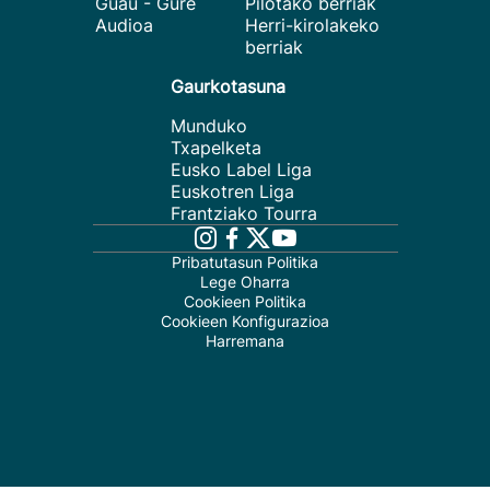
Guau - Gure
Pilotako berriak
Audioa
Herri-kirolakeko
berriak
Gaurkotasuna
Munduko
Txapelketa
Eusko Label Liga
Euskotren Liga
Frantziako Tourra
Pribatutasun Politika
Lege Oharra
Cookieen Politika
Cookieen Konfigurazioa
Harremana