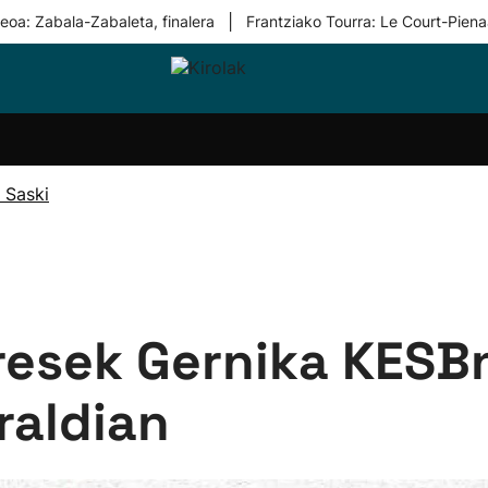
|
eoa: Zabala-Zabaleta, finalera
Frantziako Tourra: Le Court-Piena
i-
Eskubaloia
Kirolak
Atletismoa
Mendi-
Kirol
lak
360
lasterketak
gehiag
Taldeak
olaritza
Lehiaketak
Zuzenean
 Saski
i-
Kirol-
tzea
bideoak
l Herri
tira
esek Gernika KESBn
raldian