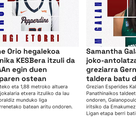
ne Orio hegalekoa
Samantha Gal
nika KESBera itzuli da
joko-antolatza
An egin duen
greziarra Ger
paren ostean
taldera batu 
teko eta 1,88 metroko altuera
Grezian Esperides Kal
jokalaria etxera itzuliko da lau
Panathinaikos taldeet
raldiz munduko liga
ondoren, Galanopoul
renetako batean aritu ondoren.
iritsiko da Emakume
Ligan etapa berri bati