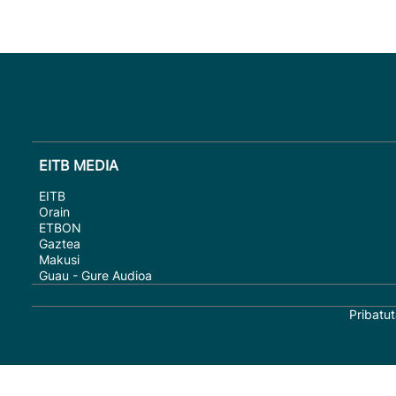
EITB MEDIA
EITB
Orain
ETBON
Gaztea
Makusi
Guau - Gure Audioa
Pribatut