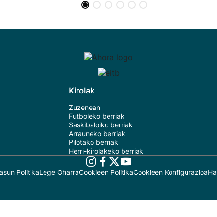
Kirolak
Zuzenean
Futboleko berriak
Saskibaloiko berriak
Arrauneko berriak
Pilotako berriak
Herri-kirolakeko berriak
asun Politika
Lege Oharra
Cookieen Politika
Cookieen Konfigurazioa
Ha