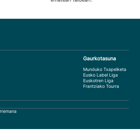
Gaurkotasuna
Munduko Txapelketa
Eusko Label Liga
Euskotren Liga
Frantziako Tourra
rremana