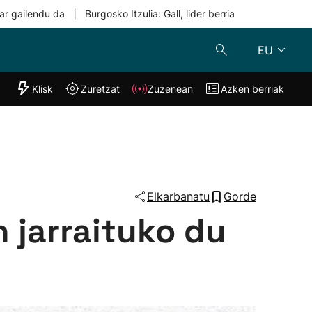
|
ar gailendu da
Burgosko Itzulia: Gall, lider berria
EU
"Helmuga"
Klisk
Zuretzat
Zuzenean
Azken berriak
Klisk
Zuzenean
o
Zuretzat
Azken berria
Elkarbanatu
Gorde
 jarraituko du