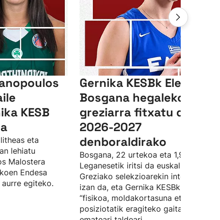
anopoulos
Gernika KESBk Elena
ile
Bosgana hegaleko
nika KESB
greziarra fitxatu du,
da
2026-2027
denboraldirako
litheas eta
an lehiatu
Bosgana, 22 urtekoa eta 1,90ekoa be
os Malostera
Leganesetik iritsi da euskal taldera.
zkoen Endesa
Greziako selekzioarekin internazional
 aurre egiteko.
izan da, eta Gernika KESBk espero du
“fisikoa, moldakortasuna eta hainbat
posiziotatik eragiteko gaitasuna”
emateari taldeari.