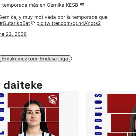
a temporada más en Gernika KESB 💜
 Gernika, y muy motivada por la temporada que
#GutarikoBat
💜
pic.twitter.com/gLn4AYbts2
ne 22, 2026
Emakumezkoen Endesa Liga
n daiteke