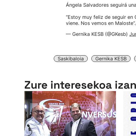
Ángela Salvadores seguirá un
“Estoy muy feliz de seguir en
viene. Nos vemos en Maloste”.
— Gernika KESB (@GKesb)
Ju
Saskibaloia
Gernika KESB
Zure interesekoa iza