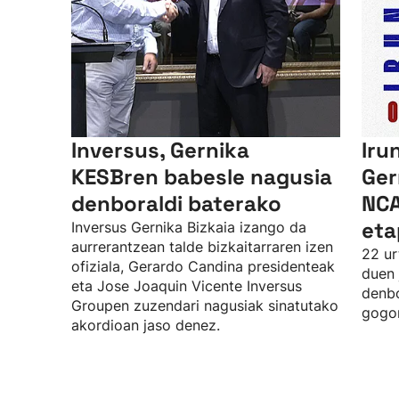
Inversus, Gernika
Iru
KESBren babesle nagusia
Ger
denboraldi baterako
NCA
eta
Inversus Gernika Bizkaia izango da
aurrerantzean talde bizkaitarraren izen
22 ur
ofiziala, Gerardo Candina presidenteak
duen 
eta Jose Joaquin Vicente Inversus
denbo
Groupen zuzendari nagusiak sinatutako
gogor
akordioan jaso denez.