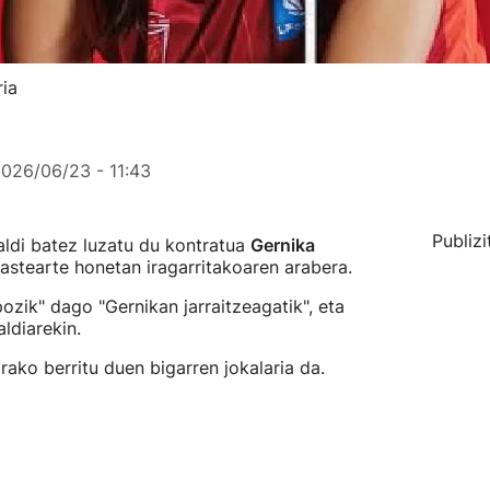
ria
026/06/23 - 11:43
Publizi
ldi batez luzatu du kontratua
Gernika
k astearte honetan iragarritakoaren arabera.
ozik" dago "Gernikan jarraitzeagatik", eta
ldiarekin.
rako berritu duen bigarren jokalaria da.