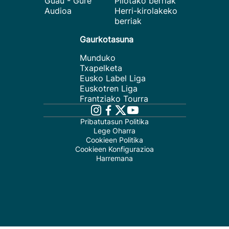
Guau - Gure
Pilotako berriak
Audioa
Herri-kirolakeko
berriak
Gaurkotasuna
Munduko
Txapelketa
Eusko Label Liga
Euskotren Liga
Frantziako Tourra
Pribatutasun Politika
Lege Oharra
Cookieen Politika
Cookieen Konfigurazioa
Harremana