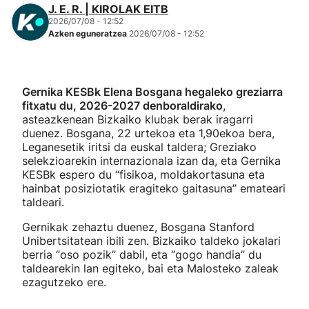
J. E. R. | KIROLAK EITB
2026/07/08 - 12:52
Azken eguneratzea
2026/07/08 - 12:52
Gernika KESBk Elena Bosgana hegaleko greziarra
fitxatu du, 2026-2027 denboraldirako
,
asteazkenean Bizkaiko klubak berak iragarri
duenez. Bosgana, 22 urtekoa eta 1,90ekoa bera,
Leganesetik iritsi da euskal taldera; Greziako
selekzioarekin internazionala izan da, eta Gernika
KESBk espero du “fisikoa, moldakortasuna eta
hainbat posiziotatik eragiteko gaitasuna” emateari
taldeari.
Gernikak zehaztu duenez, Bosgana Stanford
Unibertsitatean ibili zen. Bizkaiko taldeko jokalari
berria “oso pozik” dabil, eta “gogo handia” du
taldearekin lan egiteko, bai eta Malosteko zaleak
ezagutzeko ere.