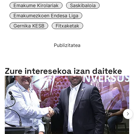
Emakume Kirolariak
Saskibaloia
Emakumezkoen Endesa Liga
Gernika KESB
Fitxaketak
Publizitatea
Zure interesekoa izan daiteke