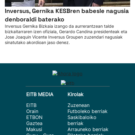
Inversus, Gernika KESBren babesle nagusia
denboraldi baterako
Inversus Gernika Bizkaia izango da aurrerantzean talde
bizkaitarraren izen ofiziala, Gerardo Candina presidenteak eta
Jose Joaquin Vicente Inversus Groupen zuzendari nagusiak
sinatutako akordioan jaso denez.
EITB MEDIA
Kirolak
EITB
Zuzenean
Orain
Futboleko berriak
ETBON
Saskibaloiko
Gaztea
berriak
Makusi
Arrauneko berriak