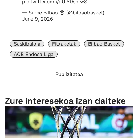
pic.twitter.com/aUlY9snrwS
— Surne Bilbao 😎 (@bilbaobasket)
June 9, 2026
Saskibaloia
Fitxaketak
Bilbao Basket
ACB Endesa Liga
Publizitatea
Zure interesekoa izan daiteke