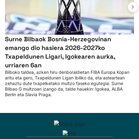
Surne Bilbaok Bosnia-Herzegovinan
emango dio hasiera 2026-2027ko
Txapeldunen Ligari, Igokearen aurka,
urriaren 6an
Bilboko taldea, azken hiru denboraldietan FIBA Europa Kopan
aritu eta gero, Txapeldunen Ligan ibiliko da, eta asteartean
zehaztu dute txapelketako multzo faseko egutegia. Surne
Bilbao G multzoan izango da, talde hauekin: Igokea, ALBA
Berlin eta Slavia Praga.