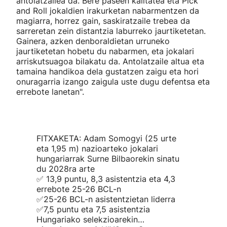
antolatzailea da. Bere paseen kalitatea eta Pick
and Roll jokaldien irakurketan nabarmentzen da
magiarra, horrez gain, saskiratzaile trebea da
sarreretan zein distantzia laburreko jaurtiketetan.
Gainera, azken denboraldietan urruneko
jaurtiketetan hobetu du nabarmen, eta jokalari
arriskutsuagoa bilakatu da. Antolatzaile altua eta
tamaina handikoa dela gustatzen zaigu eta hori
onuragarria izango zaigula uste dugu defentsa eta
errebote lanetan".
FITXAKETA: Adam Somogyi (25 urte
eta 1,95 m) nazioarteko jokalari
hungariarrak Surne Bilbaorekin sinatu
du 2028ra arte
✅ 13,9 puntu, 8,3 asistentzia eta 4,3
errebote 25-26 BCL-n
✅25-26 BCL-n asistentzietan liderra
✅7,5 puntu eta 7,5 asistentzia
Hungariako selekzioarekin…