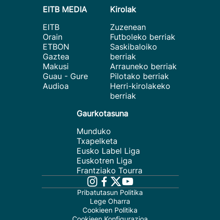
EITB MEDIA
Kirolak
EITB
Zuzenean
Orain
Futboleko berriak
ETBON
Saskibaloiko
Gaztea
berriak
Makusi
Arrauneko berriak
Guau - Gure
Pilotako berriak
Audioa
Herri-kirolakeko
berriak
Gaurkotasuna
Munduko
Txapelketa
Eusko Label Liga
Euskotren Liga
Frantziako Tourra
Pribatutasun Politika
Lege Oharra
Cookieen Politika
Cookieen Konfigurazioa