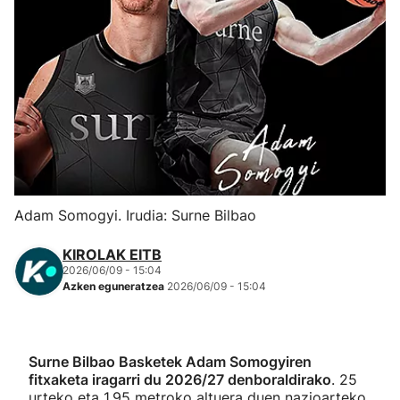
Herri-kirolak
Eskubaloia
Kirolak 360
Atletismoa
Adam Somogyi. Irudia: Surne Bilbao
Mendi-lasterketak
KIROLAK EITB
Kirol gehiago
2026/06/09 - 15:04
Azken eguneratzea
2026/06/09 - 15:04
"Helmuga"
Surne Bilbao Basketek Adam Somogyiren
fitxaketa iragarri du 2026/27 denboraldirako
. 25
urteko eta 1,95 metroko altuera duen nazioarteko