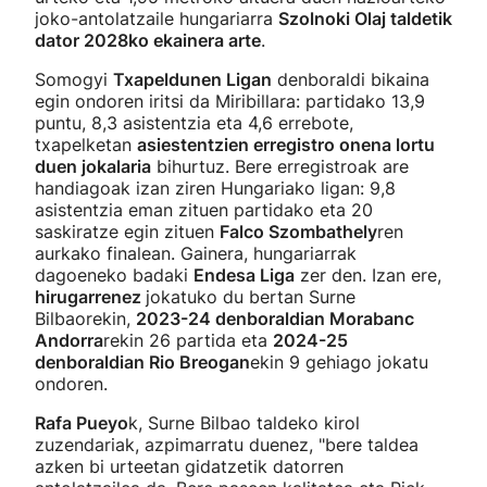
joko-antolatzaile hungariarra
Szolnoki Olaj taldetik
dator 2028ko ekainera arte
.
Somogyi
Txapeldunen Ligan
denboraldi bikaina
egin ondoren iritsi da Miribillara: partidako 13,9
puntu, 8,3 asistentzia eta 4,6 errebote,
txapelketan
asiestentzien erregistro onena lortu
duen jokalaria
bihurtuz. Bere erregistroak are
handiagoak izan ziren Hungariako ligan: 9,8
asistentzia eman zituen partidako eta 20
saskiratze egin zituen
Falco Szombathely
ren
aurkako finalean. Gainera, hungariarrak
dagoeneko badaki
Endesa Liga
zer den. Izan ere,
hirugarrenez
jokatuko du bertan Surne
Bilbaorekin,
2023-24 denboraldian Morabanc
Andorra
rekin 26 partida eta
2024-25
denboraldian Rio Breogan
ekin 9 gehiago jokatu
ondoren.
Rafa Pueyo
k, Surne Bilbao taldeko kirol
zuzendariak, azpimarratu duenez, "bere taldea
azken bi urteetan gidatzetik datorren