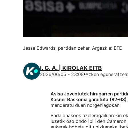
Jesse Edwards, partidan zehar. Argazkia: EFE
I. G. A. | KIROLAK EITB
2026/06/05 - 23:08
Azken eguneratzea
Asisa Joventutek hirugarren partid
Kosner Baskonia garaituta
(82-63)
menderatu duen norgehiagokan.
Badalonakoek azeleragailuarekin ekin
luzetik oso ondo ibili den Cameron
aukerak hobetu ditu pixkanaka, ba