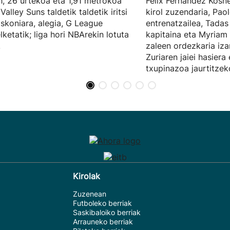
, 26 urtekoa eta 1,91 metrokoa
Felix Fernandez Kosn
Valley Suns taldetik taldetik iritsi
kirol zuzendaria, Paol
skoniara, alegia, G League
entrenatzailea, Tadas
lketatik; liga hori NBArekin lotuta
kapitaina eta Myriam
.
zaleen ordezkaria iza
Zuriaren jaiei hasier
txupinazoa jaurtitze
Kirolak
Zuzenean
Futboleko berriak
Saskibaloiko berriak
Arrauneko berriak