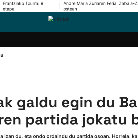
Frantziako Tourra: 9.
Andre Maria Zuriaren Feria: Zabala-Z
|
etapa
ostean
i-
Eskubaloia
Kirolak
Atletismoa
Mendi-
Kirol
lak
360
lasterketak
gehiag
Taldeak
olaritza
Lehiaketak
Zuzenean
ia
i-
Kirol-
tzea
bideoak
l Herri
tira
ak galdu egin du B
rren partida jokatu
rra izan du, eta ondo ordaindu du partida osoan. Horrela, 