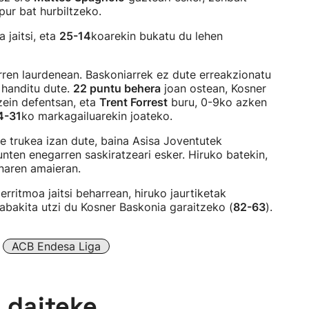
apur bat hurbiltzeko.
 jaitsi, eta
25-14
koarekin bukatu du lehen
rren laurdenean. Baskoniarrek ez dute erreakzionatu
 handitu dute.
22 puntu behera
joan ostean, Kosner
zein defentsan, eta
Trent Forrest
buru, 0-9ko azken
4-31
ko markagailuarekin joateko.
ze trukea izan dute, baina Asisa Joventutek
unten enegarren saskiratzeari esker. Hiruko batekin,
enaren amaieran.
erritmoa jaitsi beharrean, hiruko jaurtiketak
rabakita utzi du Kosner Baskonia garaitzeko (
82-63
).
ACB Endesa Liga
n daiteke