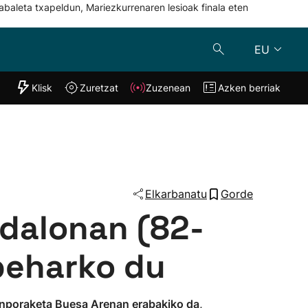
abaleta txapeldun, Mariezkurrenaren lesioak finala eten
EU
"Helmuga"
Klisk
Zuretzat
Zuzenean
Azken berriak
Klisk
Zuzenean
o
Zuretzat
Azken berria
Elkarbanatu
Gorde
adalonan (82-
 beharko du
kanporaketa Buesa Arenan erabakiko da,