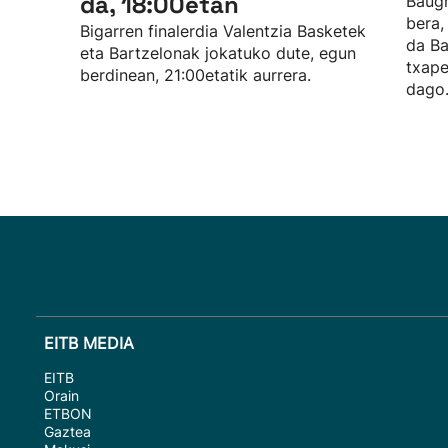
da, 18:00etan
Baugh
bera, 
Bigarren finalerdia Valentzia Basketek
da Ba
eta Bartzelonak jokatuko dute, egun
txape
berdinean, 21:00etatik aurrera.
dago
EITB MEDIA
EITB
Orain
ETBON
Gaztea