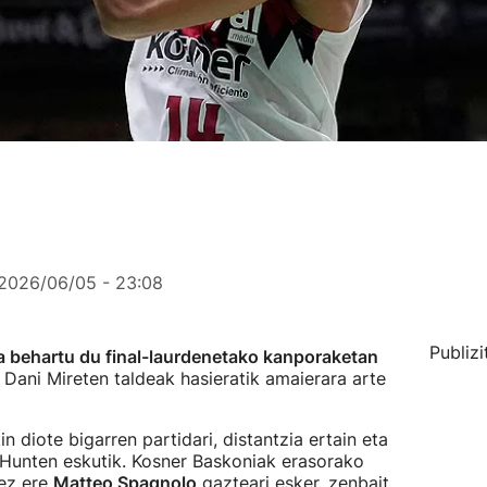
2026/06/05 - 23:08
Publizi
a behartu du final-laurdenetako kanporaketan
, Dani Mireten taldeak hasieratik amaierara arte
 diote bigarren partidari, distantzia ertain eta
 Hunten eskutik. Kosner Baskoniak erasorako
tez ere
Matteo Spagnolo
gazteari esker, zenbait