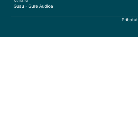
Makusi
Guau - Gure Audioa
Pribatut