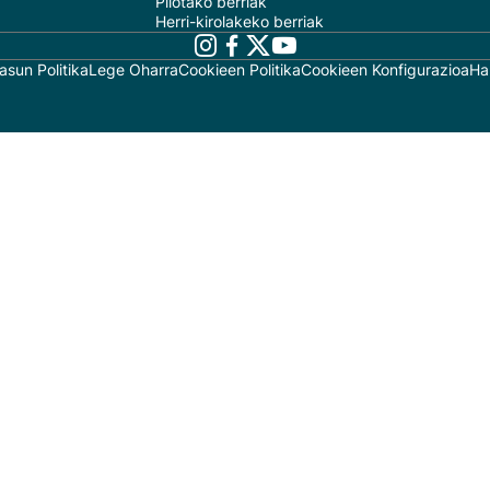
Pilotako berriak
Herri-kirolakeko berriak
asun Politika
Lege Oharra
Cookieen Politika
Cookieen Konfigurazioa
Ha