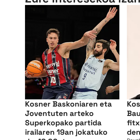
Kosner Baskoniaren eta
Kos
Joventuten arteko
Bau
Superkopako partida
fit
irailaren 19an jokatuko
den