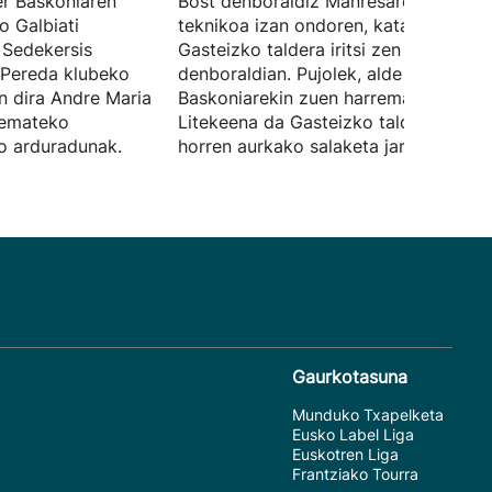
er Baskoniaren
Bost denboraldiz Manresaren idazkar
o Galbiati
teknikoa izan ondoren, kataluniarra
 Sedekersis
Gasteizko taldera iritsi zen joan den
 Pereda klubeko
denboraldian. Pujolek, alde bakarrez,
n dira Andre Maria
Baskoniarekin zuen harremana eten d
a emateko
Litekeena da Gasteizko taldeak eraba
ko arduradunak.
horren aurkako salaketa jartzea.
Gaurkotasuna
Munduko Txapelketa
Eusko Label Liga
Euskotren Liga
Frantziako Tourra