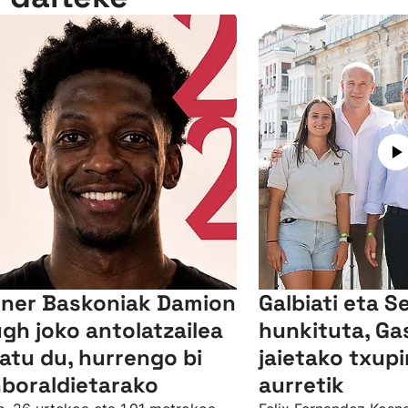
ner Baskoniak Damion
Galbiati eta S
gh joko antolatzailea
hunkituta, Ga
xatu du, hurrengo bi
jaietako txup
boraldietarako
aurretik