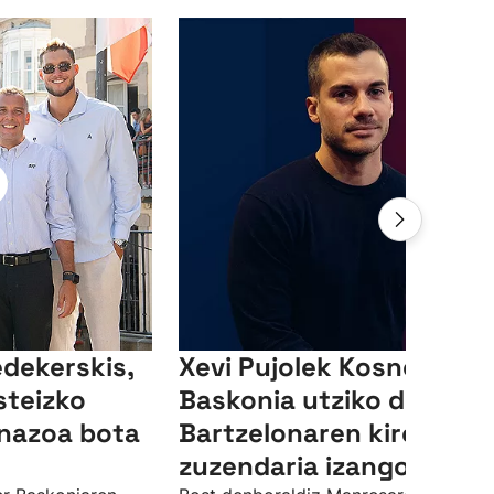
edekerskis,
Xevi Pujolek Kosner
steizko
Baskonia utziko du, eta
inazoa bota
Bartzelonaren kirol
zuzendaria izango da