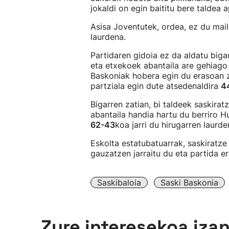
jokaldi on egin baititu bere taldea 
Asisa Joventutek, ordea, ez du maila
laurdena.
Partidaren gidoia ez da aldatu biga
eta etxekoek abantaila are gehiago
Baskoniak hobera egin du erasoan 
partziala egin dute atsedenaldira
4
Bigarren zatian, bi taldeek saskirat
abantaila handia hartu du berriro H
62-43
koa jarri du hirugarren laurd
Eskolta estatubatuarrak, saskiratze 
gauzatzen jarraitu du eta partida e
Saskibaloia
Saski Baskonia
Zure interesekoa iza