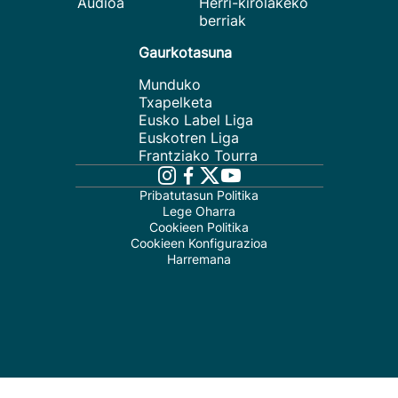
Audioa
Herri-kirolakeko
berriak
Gaurkotasuna
Munduko
Txapelketa
Eusko Label Liga
Euskotren Liga
Frantziako Tourra
Pribatutasun Politika
Lege Oharra
Cookieen Politika
Cookieen Konfigurazioa
Harremana