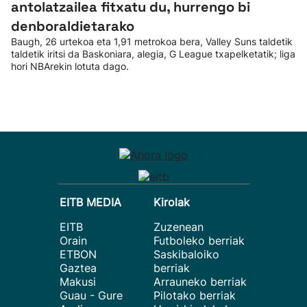
antolatzailea fitxatu du, hurrengo bi
denboraldietarako
Baugh, 26 urtekoa eta 1,91 metrokoa bera, Valley Suns taldetik
taldetik iritsi da Baskoniara, alegia, G League txapelketatik; liga
hori NBArekin lotuta dago.
EITB MEDIA
Kirolak
EITB
Zuzenean
Orain
Futboleko berriak
ETBON
Saskibaloiko
Gaztea
berriak
Makusi
Arrauneko berriak
Guau - Gure
Pilotako berriak