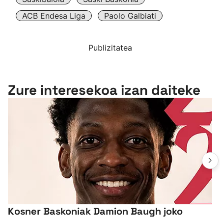
ACB Endesa Liga
Paolo Galbiati
Publizitatea
Zure interesekoa izan daiteke
Kosner Baskoniak Damion Baugh joko