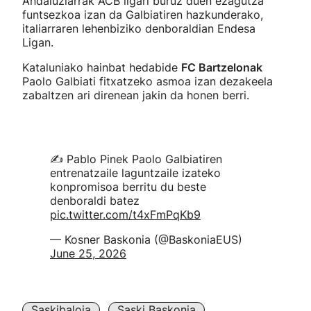
Andaluziarrak ACB ligari buruz duen ezagutza
funtsezkoa izan da Galbiatiren hazkunderako,
italiarraren lehenbiziko denboraldian Endesa
Ligan.
Kataluniako hainbat hedabide
FC Bartzelonak
Paolo Galbiati fitxatzeko asmoa izan dezakeela
zabaltzen ari direnean jakin da honen berri.
✍️ Pablo Pinek Paolo Galbiatiren
entrenatzaile laguntzaile izateko
konpromisoa berritu du beste
denboraldi batez
pic.twitter.com/t4xFmPqKb9
— Kosner Baskonia (@BaskoniaEUS)
June 25, 2026
Saskibaloia
Saski Baskonia