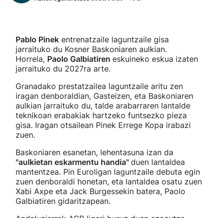
Pablo Pinek
entrenatzaile laguntzaile gisa
jarraituko du Kosner Baskoniaren aulkian.
Horrela,
Paolo Galbiatiren
eskuineko eskua izaten
jarraituko du 2027ra arte.
Granadako prestatzailea laguntzaile aritu zen
iragan denboraldian, Gasteizen, eta Baskoniaren
aulkian jarraituko du, talde arabarraren lantalde
teknikoan erabakiak hartzeko funtsezko pieza
gisa. Iragan otsailean Pinek Errege Kopa irabazi
zuen.
Baskoniaren esanetan, lehentasuna izan da
"aulkietan eskarmentu handia"
duen lantaldea
mantentzea. Pin Euroligan laguntzaile debuta egin
zuen denboraldi honetan, eta lantaldea osatu zuen
Xabi Axpe eta Jack Burgessekin batera, Paolo
Galbiatiren gidaritzapean.