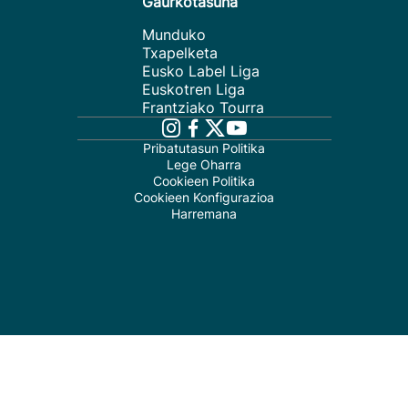
Gaurkotasuna
Munduko
Txapelketa
Eusko Label Liga
Euskotren Liga
Frantziako Tourra
Pribatutasun Politika
Lege Oharra
Cookieen Politika
Cookieen Konfigurazioa
Harremana