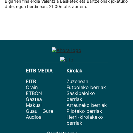
Bigarren finalerdia Valentzia Basketek eta Bartzelonak jokatuko
dute, egun berdinean, 21:00etatik aurrera.
EITB MEDIA
Kirolak
EITB
Zuzenean
Orain
Futboleko berriak
ETBON
Saskibaloiko
Gaztea
berriak
Makusi
Arrauneko berriak
Guau - Gure
Pilotako berriak
Audioa
Herri-kirolakeko
berriak