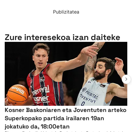
Publizitatea
Zure interesekoa izan daiteke
Kosner Baskoniaren eta Joventuten arteko
Superkopako partida irailaren 19an
jokatuko da, 18:00etan