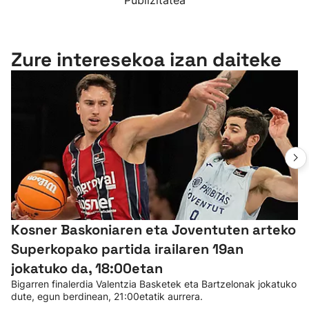
Publizitatea
Zure interesekoa izan daiteke
Kosner Baskoniaren eta Joventuten arteko
Superkopako partida irailaren 19an
jokatuko da, 18:00etan
Bigarren finalerdia Valentzia Basketek eta Bartzelonak jokatuko
dute, egun berdinean, 21:00etatik aurrera.