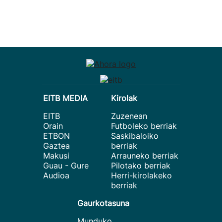
EITB MEDIA
Kirolak
EITB
Zuzenean
Orain
Futboleko berriak
ETBON
Saskibaloiko
Gaztea
berriak
Makusi
Arrauneko berriak
Guau - Gure
Pilotako berriak
Audioa
Herri-kirolakeko
berriak
Gaurkotasuna
Munduko