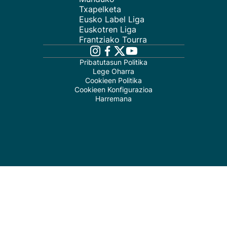
Txapelketa
Eusko Label Liga
Euskotren Liga
Frantziako Tourra
Pribatutasun Politika
Lege Oharra
Cookieen Politika
Cookieen Konfigurazioa
Harremana